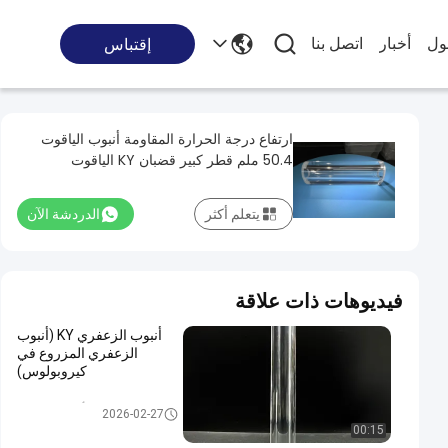
ول
أخبار
اتصل بنا
إقتباس
ارتفاع درجة الحرارة المقاومة أنبوب الياقوت
50.4 ملم قطر كبير قضبان KY الياقوت
يتعلم أكثر
الدردشة الآن
فيديوهات ذات علاقة
أنبوب الزعفري KY (أنبوب
الزعفري المزروع في
كيروبولوس)
أنبوب الياقوت
2026-02-27
00:15