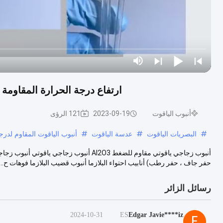
ارتفاع درجة الحرارة المقاومة أنبوب الياقوت 50.4 ملم 
أنبوب الياقوت
2023-09-19
121 الرؤى
#
البصريات الياقوت
#
عدسة الياقوت
#
أنبوب الياقوت المقاوم لدرجة
حفر جاف ، حفر رطب) أنابيب احتواء البلازما أنبوب قضيب البلازما فوهات ح...
رسائل الزائر
2024-10-31
ES
Edgar Javie****iz
E