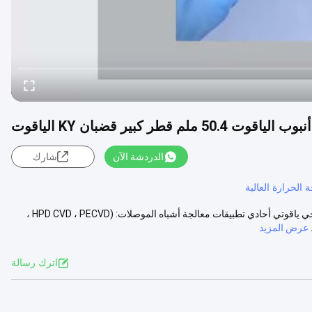
قطر كبير قضبان KY الياقوت
الدردشة الآن
شارك
 الحرارة العالية
أنبوب زجاجي ياقوتي مقاوم للضغط Al2O3 أنبوب زجاجي ياقوتي أنبوب زجاجي ياقوتي أحادي تطبيقات معالجة أشباه الموصلات: (HPD CVD ، PECVD ،
عرض المزيد
اترك رسالة