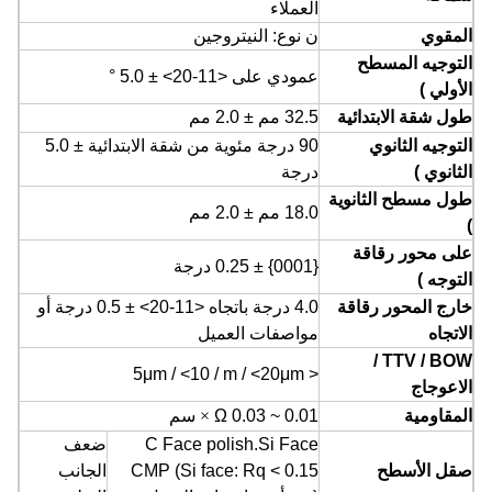
العملاء
المقوي
ن
نوع: النيتروجين
التوجيه المسطح
عمودي
على
<11-20> ± 5.0 °
الأولي
)
طول
شقة
الابتدائية
32.5 مم ±
2.0
مم
التوجيه
الثانوي
90 درجة مئوية من شقة الابتدائية ± 5.0
الثانوي
)
درجة
طول مسطح
الثانوية
18.0 مم ± 2.0 مم
)
على
محور رقاقة
{0001} ± 0.25 درجة
التوجه
)
خارج
المحور رقاقة
4.0 درجة باتجاه <11-20> ± 0.5 درجة أو
الاتجاه
مواصفات العميل
TTV / BOW /
5μm
/
<10
/
m
/
<20μm
<
الاعوجاج
المقاومية
0.01 ~ 0.03
Ω
×
سم
Face
polish.Si
C Face
ضعف
صقل الأسطح
0.15
<
Rq
face:
(Si
CMP
الجانب