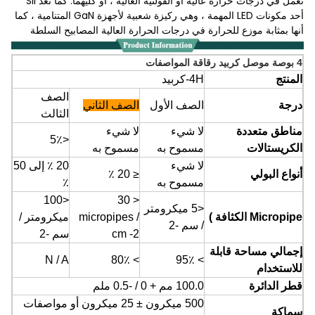
تعمل في درجات حرارة عالية أو الفولتية العالية ، أو كليهما. كما تعد Sii
أحد مكونات LED المهمة ، وهي ركيزة شعبية لأجهزة GaN المتنامية ، كما
أنها بمثابة موزع للحرارة في درجات الحرارة العالية المصابيح السلطة
4
بوصة موصل
كربيد
رقاقة المواصفات
المنتج
4H-كربيد
الصف
درجة
الصف الأول
الصف الثاني
الثالث
مناطق متعددة
لا شيء
لا شيء
<5٪
الكريستالات
مسموح به
مسموح به
لا شيء
20 ٪ إلى 50
أنواع البولي
≤
20 ٪
مسموح به
٪
<100
30
<
<5
ميكرومتر
Micropipe
الكثافة
)
/
micropipes
ميكرومتر /
/ سم
-2
-2
cm
سم
-2
إجمالي
مساحة
قابلة
N / A
> 80٪
> 95٪
للاستخدام
قطر الدائرة
100.0 مم + 0 / -0.5 ملم
500
ميكرون
± 25
ميكرون
أو مواصفات
سماكة