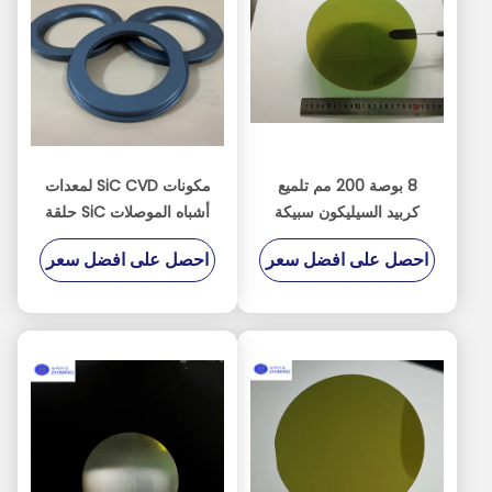
8 بوصة 200 مم تلميع
مكونات SiC CVD لمعدات
كربيد السيليكون سبيكة
أشباه الموصلات SiC حلقة
الركيزة سيك رقاقة أشباه
SiC SiC الكترود الجاف
احصل على افضل سعر
احصل على افضل سعر
الموصلات
الحفر