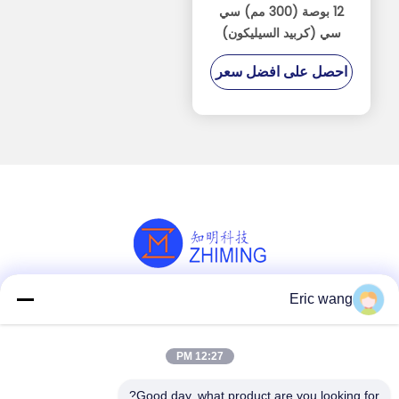
12 بوصة (300 مم) سي
سي (كربيد السيليكون)
احصل على افضل سعر
Eric wang
وسائل التواصل الاجتماعي
12:27 PM
اتصل سريعًا
Good day, what product are you looking for?