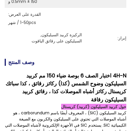
150 ± 0.5mm و
القدرة على العرض:
1-50pcs / شهر
الركيزة كربيد السيليكون
, 
إبراز:
السيليكون على رقائق الياقوت
وصف المنتج
4H-N اختبار الصف 6 بوصة ضياء 150 مم كربيد
السيليكون وضوح الشمس (كذا) ركائز رقائق ، كذا سبائك
كريستال
ركائز أشباه الموصلات كذا ، رقائق
كربيد
السيليكون رقاقة
حول كربيد السيليكون (كربيد) كريستال
كربيد السيليكون (SiC) ، المعروف أيضًا باسم carborundum ، هو
أشباه الموصلات التي تحتوي على السيليكون والكربون مع الصيغة
الكيميائية SiC. يستخدم SiC في الأجهزة الإلكترونية لأشباه الموصلات التي