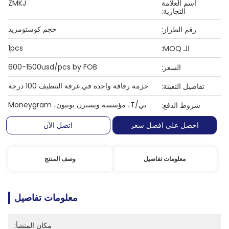
اسم العلامة
ZMKJ
التجارية:
حجم كوستومزيد
رقم الطراز:
1pcs
الـ MOQ:
600-1500usd/pcs by FOB
السعر:
حزمة رقاقة واحدة في غرفة التنظيف 100 درجة
تفاصيل التعبئة:
تي/T، مؤسسة ويسترن يونيون، Moneygram
شروط الدفع:
احصل على افضل سعر
اتصل الآن
معلومات تفاصيل
وصف المنتج
معلومات تفاصيل
مكان المنشأ: