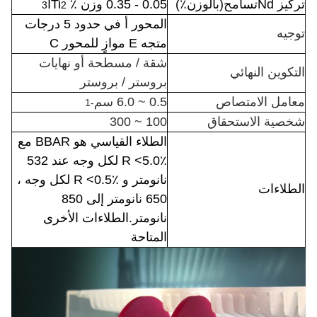
تركيز Nd
تسامح
(بالوزن٪)
0.05 - 0.35 وزن ٪ Ti
ا
3
2
المحور أ في حدود 5 درجات
توجيه
متجه E موازٍ للمحور C
شقة / مسطحة أو نهايات
التكوين النهائي
بروستر / بروستر
معامل الامتصاص
0.5 ~ 6.0 سم
-1
شخصية الاستحقاق
100 ~ 300
الطلاء القياسي هو BBAR مع
R <5.0٪ لكل وجه عند 532
نانومتر و R <0.5٪ لكل وجه ،
الطلاءات
650 نانومتر إلى 850
نانومتر.الطلاءات الأخرى
المتاحة