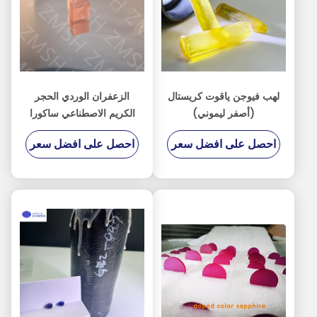
لهب فيوجن ياقوت كريستال
الزعفران الوردي الحجر
(أصفر ليموني)
الكريم الاصطناعي ساكورا
الزهري المواد الخام لصنع
احصل على افضل سعر
احصل على افضل سعر
المجوهرات صلابة موح 9