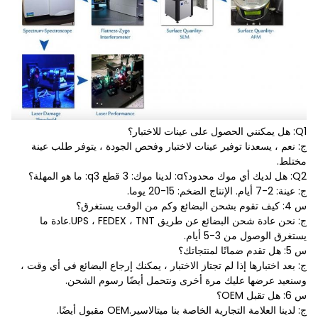
Q1: هل يمكنني الحصول على عينات للاختبار؟
ج: نعم ، يسعدنا توفير عينات لاختبار وفحص الجودة ، يتوفر طلب عينة
مختلط.
Q2: هل لديك أي موك محدود؟a: لدينا موك: 3 قطع q3: ما هو المهلة؟
ج: عينة: 2-7 أيام. الإنتاج الضخم: 15-20 يوما.
س 4: كيف تقوم بشحن البضائع وكم من الوقت يستغرق؟
ج: نحن عادة شحن البضائع عن طريق UPS ، FEDEX ، TNT.عادة ما
يستغرق الوصول من 3-5 أيام.
س 5: هل تقدم ضمانًا لمنتجاتك؟
ج: بعد اختبارها إذا لم تجتاز الاختبار ، يمكنك إرجاع البضائع في أي وقت ،
وسنعيد عرضها عليك مرة أخرى ونتحمل أيضًا رسوم الشحن.
س 6: هل تقبل OEM؟
ج: لدينا العلامة التجارية الخاصة بنا ميتالاسير.OEM مقبول أيضًا.