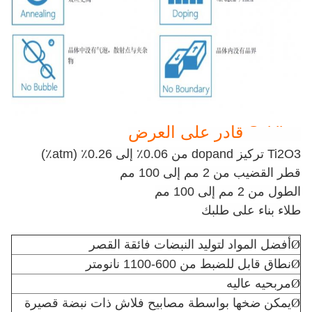
Scitlion قادر على العرض
Ti2O3 تركيز dopand من 0.06٪ إلى 0.26٪ (atm٪)
قطر القضيب من 2 مم إلى 100 مم
الطول من 2 مم إلى 100 مم
طلاء بناء على طلبك
Ø
أفضل المواد لتوليد النبضات فائقة القصر
Ø
نطاق قابل للضبط من 600-1100 نانومتر
Ø
مربحيه عاليه
Ø
يمكن ضخها بواسطة مصابيح فلاش ذات نبضة قصيرة