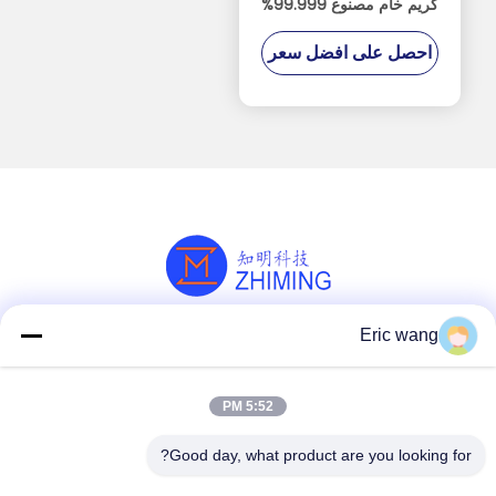
كريم خام مصنوع 99.999%
Al2O3 صلابة موحس 9.0
احصل على افضل سعر
Eric wang
وسائل التواصل الاجتماعي
5:52 PM
اتصل سريعًا
Good day, what product are you looking for?
هاتف