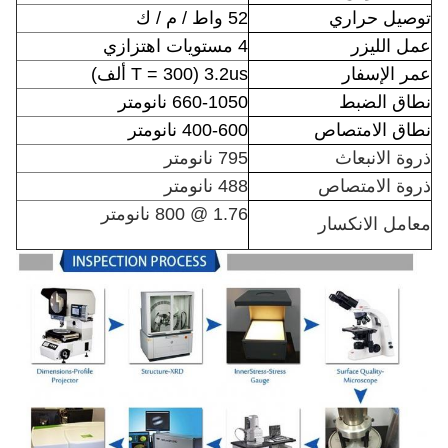
توصيل حراري
52 واط / م / ك
عمل الليزر
4 مستويات اهتزازي
عمر الإسفار
3.2us (T = 300 ألف)
نطاق الضبط
660-1050 نانومتر
نطاق الامتصاص
400-600 نانومتر
ذروة الانبعاث
795 نانومتر
ذروة الامتصاص
488 نانومتر
1.76 @ 800 نانومتر
معامل الانكسار