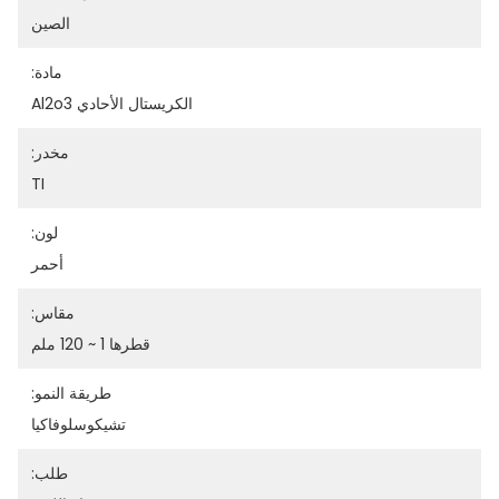
الصين
مادة:
الكريستال الأحادي Al2o3
مخدر:
TI
لون:
أحمر
مقاس:
قطرها 1 ~ 120 ملم
طريقة النمو:
تشيكوسلوفاكيا
طلب: