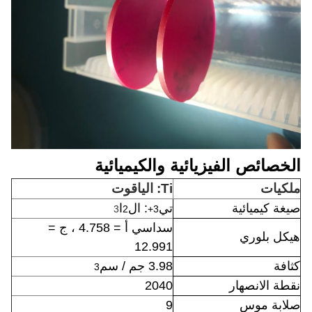
الخصائص الفيزيائية والكيميائية
ملكيات
Ti: الياقوت
صيغة كيميائية
تي
: ال
ا
3
2
3+
سداسي أ = 4.758 ، ج =
هيكل بلوري
12.991
كثافة
3.98 جم / سم
3
نقطة الانصهار
2040
صلابة موس
9