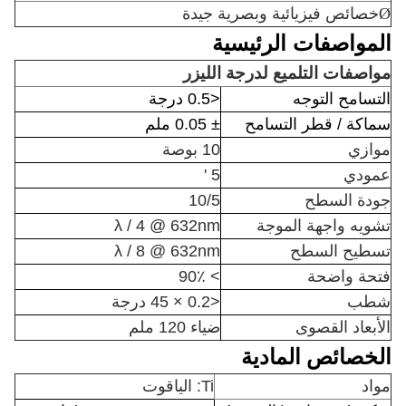
Ø
خصائص فيزيائية وبصرية جيدة
المواصفات الرئيسية
مواصفات التلميع لدرجة الليزر
التسامح التوجه
<0.5 درجة
سماكة / قطر التسامح
± 0.05 ملم
موازي
10 بوصة
عمودي
5 '
جودة السطح
10/5
تشويه واجهة الموجة
λ / 4 @ 632nm
تسطيح السطح
λ / 8 @ 632nm
فتحة واضحة
> 90٪
شطب
<0.2 × 45 درجة
الأبعاد القصوى
ضياء 120 ملم
الخصائص المادية
مواد
Ti: الياقوت