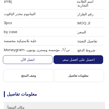
اسم العلامة
zmkj
التجارية:
التيتانيوم مخدر الياقوت
رقم الطراز:
3pcs
الـ MOQ:
by case
السعر:
علبة بلاستيكية مخصصة
تفاصيل التعبئة:
تي/T، مؤسسة ويسترن يونيون، Moneygram
شروط الدفع:
احصل على افضل سعر
اتصل الآن
معلومات تفاصيل
وصف المنتج
معلومات تفاصيل
مكان المنشأ: