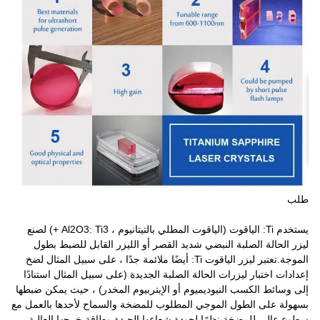
طلب
يستخدم Ti: الياقوت (الياقوت المطلي بالتيتانيوم ، Al2O3: Ti3 +) لصنع
ليزر الحالة الصلبة النبضي شديد القصر أو الليزر القابل للضبط بطول
الموجة.تعتبر ليزر الياقوت Ti: أيضًا ملائمة جدًا ، على سبيل المثال لضخ
إعدادات اختبار ليزرات الحالة الصلبة الجديدة (على سبيل المثال استنادًا
إلى وسائط الكسب النيوديميوم أو الإيتربيوم المخدر) ، حيث يمكن ضبطها
بسهولة على الطول الموجي المطلوب للمضخة والسماح لأحدها بالعمل مع
سطوع عالي للمضخة نظرًا لجودة شعاعها الجيدة وطاقة خرجها العالية