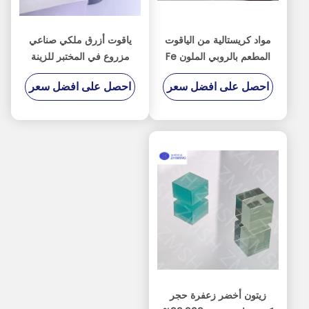
مواد كريستالية من الياقوت
ياقوت أزرق ملكي صناعي
المطعم بالروبي الملون Fe
مزروع في المختبر للزينة
/ Ti / Cr
الفاخرة
احصل على افضل سعر
احصل على افضل سعر
زيتون أخضر زعفرة حجر