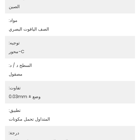
الصين
مواد:
الصف الياقوت البصري
توجيه:
C-محور
السطح د / د:
مصقول
تفاوت:
وضع ± 0.03mm
تطبيق:
المتداول تحمل مكونات
درجة: