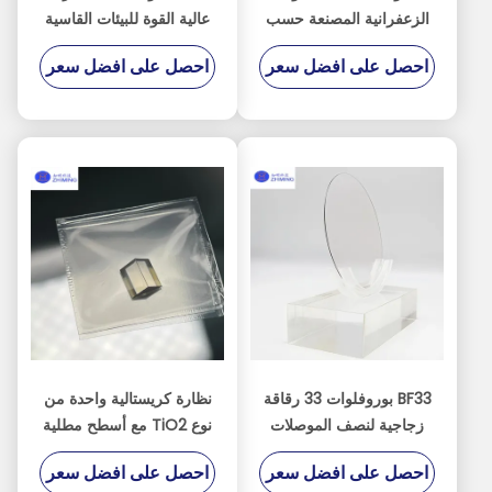
الزعفرانية المصنعة حسب
عالية القوة للبيئات القاسية
الطلب
احصل على افضل سعر
احصل على افضل سعر
BF33 بوروفلوات 33 رقاقة
نظارة كريستالية واحدة من
زجاجية لنصف الموصلات
نوع TiO2 مع أسطح مطلية
MEMS البصرية
من ثلاثة جوانب
احصل على افضل سعر
احصل على افضل سعر
و<001>/<110> توجيه