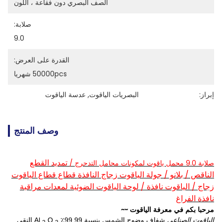
الصف البصري دون فقاعة ، اللون
صلابة:
9.0
القدرة على العرض:
50000pcs شهريا
إبراز:
البصريات الياقوت
, 
عدسة الياقوت
وصف المنتج
تمديد القطع
صلابة 9.0 محمل ياقوت
/
لمكونات محامل التدحرج
الناقص / بلانو / جولة الياقوت زجاج النافذة قطاع قطاع الياقوت
زجاج / الياقوت نافذة / لوحة الياقوت الضوئية لمعدات مراقبة
نافذة الفراغ
مرحبا بكم في معرفة الياقوت ~~
الياقوت الصناعي
شفاف وضوح الشمس بنسبة 99.99٪ Al
O
النقي