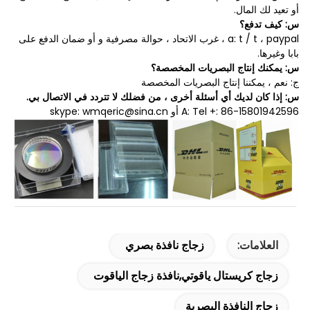
أو تعيد لك المال.
س: كيف تدفع؟
a: t / t ، paypal ، غرب الاتحاد ، حوالة مصرفية و أو ضمان الدفع على
بابا وغيرها.
س: يمكنك إنتاج البصريات المخصصة؟
ج: نعم ، يمكننا إنتاج البصريات المخصصة
س: إذا كان لديك أي أسئلة أخرى ، من فضلك لا تتردد في الاتصال بي.
A: Tel +: 86-15801942596 أو skype: wmqeric@sina.cn
العلامات:
زجاج نافذة بصري
زجاج كريستال ياقوتي,نافذة زجاج الياقوت
زجاج النافذة البصرية