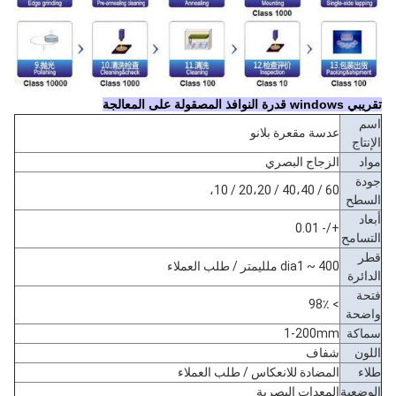
تقريبي windows قدرة النوافذ المصقولة على المعالجة
اسم
عدسة مقعرة بلانو
الإنتاج
مواد
الزجاج البصري
جودة
60 / 40،40 / 20،20 / 10،
السطح
أبعاد
+/- 0.01
التسامح
قطر
dia1 ~ 400 ملليمتر / طلب العملاء
الدائرة
فتحة
> 98٪
واضحة
سماكة
1-200mm
اللون
شفاف
طلاء
المضادة للانعكاس / طلب العملاء
الوضعية
المعدات البصرية