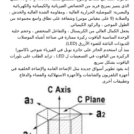
2
3
الذي يتميز بمزيج فريد من الخصائص الفيزيائية والكيميائية والكهربائية
والبصرية: الموصلية الحرارية العالية ، ومقاومة الشدة العالية والخدش ،
والصلابة (9 على مقياس موس) وشفافة على نطاق واسع مجموعة من
الطول الموجي ، والركود الكيميائي.
يجعل الكمال العالي من الكريستال ، والتفاعل المنخفض ، وحجم خلية
الوحدة المناسبة الياقوت ركيزة ممتازة في صناعة أشباه الموصلات
للديودات الباعثة للضوء الأزرق (LED).
منذ أن استخدم الحائز على جائزة نوبل في الفيزياء شوجي ناكامورا
الركيزة من الياقوت في التسعينيات ل LED ، تزايد الطلب على بلورات
الياقوت بشكل سريع.
إنه يقود تطوير أسواق جديدة مثل الإضاءة العامة والإضاءة الخلفية في
أجهزة التلفزيون والشاشات والأجهزة الاستهلاكية والفضاء والدفاع
وتطبيقات أخرى