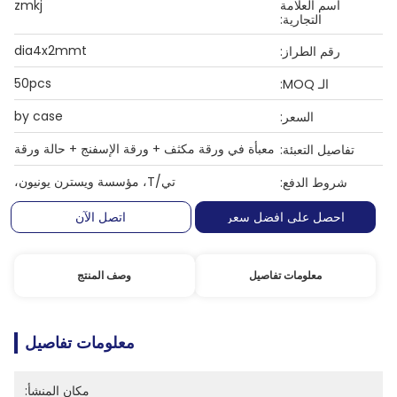
اسم العلامة
zmkj
التجارية:
dia4x2mmt
رقم الطراز:
50pcs
الـ MOQ:
by case
السعر:
معبأة في ورقة مكثف + ورقة الإسفنج + حالة ورقة
تفاصيل التعبئة:
تي/T، مؤسسة ويسترن يونيون،
شروط الدفع:
احصل على افضل سعر
اتصل الآن
معلومات تفاصيل
وصف المنتج
معلومات تفاصيل
مكان المنشأ: