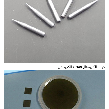
كربيد الكريستال GaAs الكريستال