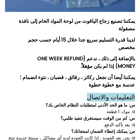
يمكننا تصنيع زجاج الياقوت من لوحة المواد الخام إلى نافذة
مصقولة
لدينا قدرة التسليم سريع جدا خلال 15 أيام حسب حجم
مخصص
بالإضافة إلى ذلك ، ندعم {ONE WEEK REFUND
MONEY} إذا لم يكن مؤهلاً.
يمكننا أيضا أن نجعل ركائز ، رقائق ، قضبان ، نتوء انضمام ؛
عدسة مع خطوة خطوة
التعليمات والاتصال
س: ما هو الحد الأدنى لمتطلبات النظام الخاص بك؟
a: موك: 1 قطعة
س: كم من الوقت سيستغرق تنفيذ طلبي؟
a: بعد تأكيد الدفع.
س: يمكنك إعطاء الضمان لمنتجاتك؟
a: نحن نعد الجودة ، إذا كانت الجودة لديه أي مشاكل ، سننتج جديدة تنتج