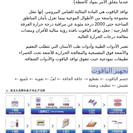
عندما يتعلق الأمر بمواد كاشطة).
نوافذ الياقوت هي المادة المثالية للقياس البيرومي. إنها تنقل
مجموعة واسعة من الأطوال الموجية بينما تعزل بأمان المناطق
الساخنة حتى 2000 درجة مئوية عن مراقبة درجة حرارة الغرفة
الخارجية ؛ جعل نوافذ الياقوت نافذة رؤية مثالية للأفران ومعدات
معالجة درجات الحرارة العالية.
تعتبر الأدوات الطبية وأدوات طب الأسنان التي تتطلب التعقيم
والأشعة فوق البنفسجية والمعالجة الحرارية للأشعة تحت الحمراء
تطبيقات نموذجية حيث تتفوق نوافذ الياقوت والأدوات الشفافة.
تجهيز الياقوت
جسم الياقوت ← تقطيع → حافة الحافة ← لفّ ← تقوية ← تلميع ←
تفتيش ← تنظيف وتعبئة