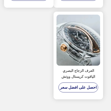
للبحث البصري
العرف الزجاج البصري
الياقوت كريستال ووتش
حالة الحافة أجزاء C-
احصل على افضل سعر
المحور