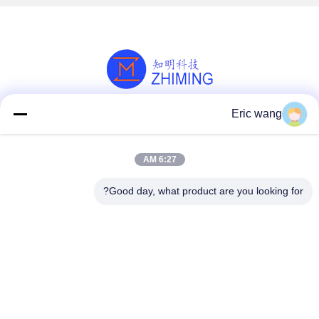
Eric wang
وسائل التواصل الاجتماعي
6:27 AM
اتصل سريعًا
Good day, what product are you looking for?
هاتف
86--15801942596
البريد الإلكتروني
Eric-wang@sapphire-substrate.com
عنوان