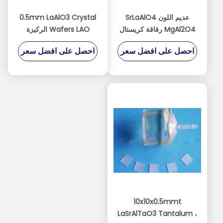
عديم اللون SrLaAlO4
0.5mm LaAlO3 Crystal
MgAl2O4 رقاقة كريستال
Wafers LAO الركيزة
الركيزة للتقاطع فائق
البلورية المفردة
احصل على افضل سعر
احصل على افضل سعر
التوصيل
10x10x0.5mmt
LaSrAlTaO3 Tantalum ،