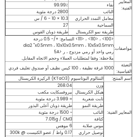
المعايير
نقاء
99.99٪
الفنية:
النائب
2800 درجة مئوية
معامل التمدد الحراري
10.3 × 10 - 6 / س
السماحية
27
طريقة نمو الكريستال
طريقة ذوبان القوس
<100> ، <110> ، <111> التسامح: +/- 0.5 درجة
dia2 "x0.5mm ، 10x10x0.5mm ، 10x5x0.5mm
مواصفات:
رمي واحد أو رمي مزدوج ، ر <5A
ملاحظة: وفقا لمتطلبات العملاء وحجم الاتجاه المقابل.
التعبئة
1000 غرفة نظيفة ، 100 كيس نظيف أو صندوق تغليف فردي
القياسية:
اسم المنتج:
التنتالوم البوتاسيوم (KTaO3) الركيزة الكريستال
وزن
268.04
هيكل الكريستال
بيروفسكايت مكعب
ثابت شعرية
= 3.989 درجة مئوية
طريقة النمو
طريقة ذوبان أعلى البذور
المعايير الفنية:
النائب
~ 1500 درجة مئوية
كثافة
7.015g / CM3
موس صلابة
6 موهس
توصيل حراري
0.17 واط / عضو الكنيست @ 300k