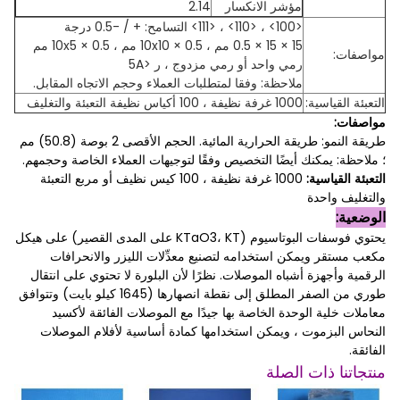
مؤشر الانكسار
2.14
<100> ، <110> ، <111> التسامح: + / -0.5 درجة
15 × 15 × 0.5 مم ، 10x10 × 0.5 مم ، 10x5 × 0.5 مم
مواصفات:
رمي واحد أو رمي مزدوج ، ر <5A
ملاحظة: وفقا لمتطلبات العملاء وحجم الاتجاه المقابل.
التعبئة القياسية:
1000 غرفة نظيفة ، 100 أكياس نظيفة التعبئة والتغليف
مواصفات:
طريقة النمو: طريقة الحرارية المائية.
الحجم الأقصى 2 بوصة (50.8) مم
؛
ملاحظة: يمكنك أيضًا التخصيص وفقًا لتوجيهات العملاء الخاصة وحجمهم.
التعبئة القياسية:
1000 غرفة نظيفة ، 100 كيس نظيف أو مربع التعبئة
والتغليف واحدة
الوضعية:
يحتوي فوسفات البوتاسيوم (KTaO3، KT على المدى القصير) على هيكل
مكعب مستقر ويمكن استخدامه لتصنيع معدِّلات الليزر والانحرافات
الرقمية وأجهزة أشباه الموصلات. نظرًا لأن البلورة لا تحتوي على انتقال
طوري من الصفر المطلق إلى نقطة انصهارها (1645 كيلو بايت) وتتوافق
معاملات خلية الوحدة الخاصة بها جيدًا مع الموصلات الفائقة لأكسيد
النحاس البزموت ، ويمكن استخدامها كمادة أساسية لأفلام الموصلات
الفائقة.
منتجاتنا ذات الصلة