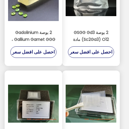
2 بوصة GSGG Gd3
2 بوصة Gadolinium
(Sc2Ga3) O12 مادة
Gallium Garnet GGG ،
الكريستال الركيزة SGGG
مادة كريستال الركيزة
احصل على افضل سعر
احصل على افضل سعر
Gd3Ga5O12
CaMgZr GGG TGG