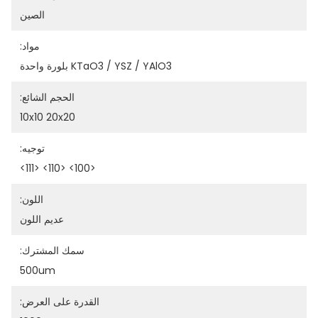
الصين
مواد:
KTaO3 / YSZ / YAlO3 بلورة واحدة
الحجم الشائع:
10x10 20x20
توجيه:
<100> <110> <111>
اللون:
عديم اللون
سمك المشترك:
500um
القدرة على العرض: