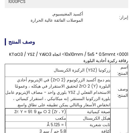
1000PCS
أكسيد المغنيسيوم
, 
إبراز:
الموصلات الفائقة عالية الحرارة
وصف المنتج
10x10mm / 5x5 * 0.5mmt <0001> اتجاه KTaO3 / YSZ / YAlO3
رقاقة ركيزة أحادية البلورة
اسم
زركونيا (YSZ) الركيزة الكريستال
المنتج:
يتم دمج أكسيد الزركونيوم (ZrO 2) في الإيتريوم أحادي
البلورة ZrO 2 (Y) لتحقيق الاستقرار في هيكله ، وعمومًا
وصف
الاستخدام الفعلي ل YSZ بلوري واحد - مضاف الإيتريوم عامل
المنتج:
بلورة الزركونيا المستقر. إنه ميكانيكي ، استقرار كيميائي ،
انخفاض الأسعار وبالتالي يمكن تطبيقه على نطاق واسع.
صيغة كيميائية
(Zr ، Y) O 2 مع Zr: Y = 91: 9
هيكل الكريستال
مكعب
ثابت شعرية
أ = 5.125 Å
كثافة
5.8 جم / سم 3