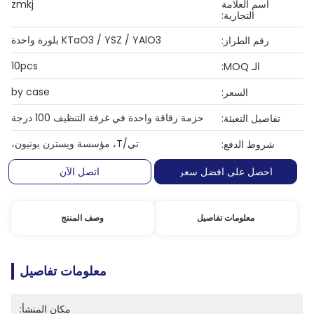
اسم العلامة
zmkj
التجارية:
KTaO3 / YSZ / YAlO3 بلورة واحدة
رقم الطراز:
10pcs
الـ MOQ:
by case
السعر:
حزمة رقاقة واحدة في غرفة التنظيف 100 درجة
تفاصيل التعبئة:
تي/T، مؤسسة ويسترن يونيون،
شروط الدفع:
احصل على افضل سعر
اتصل الآن
معلومات تفاصيل
وصف المنتج
معلومات تفاصيل
مكان المنشأ: