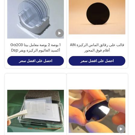
قالب على رقائق الماس الركيزة AlN
1 بوصة 2 بوصة معامل بيتا Ga2O3
أفلام فوق المحور
أكسيد الغاليوم الركيزة ويفر Dsp
Ssp
احصل على افضل سعر
احصل على افضل سعر