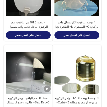
4 بوصة الياقوت الكريستال واحد
4 بوصة 101.6 مم الياقوت ويفر
الركيزة C- المستوى M- الطائرة 1sp
الركيزة الناقل جانب واحد مصقول
2sp طحن
كريستال أحادي Al2O3
احصل على افضل سعر
احصل على افضل سعر
3 بوصة 4 بوصة LiTaO3 وافر الركيزة
سمك 1.0 مم الياقوت ويفر الركيزة
مزدوجة أو مفردة مطلية Z-قطع X-
Ssp Dsp C- طائرة واحدة كريستال
قطع Y-قطع نوع المنشار
99.999٪ Al2O3