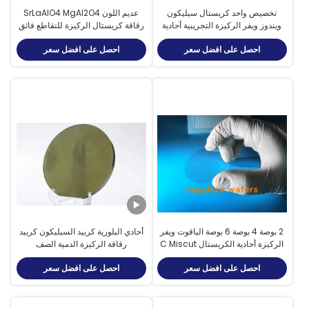
تخصيص واحد كريستال سيليكون
عديم اللون SrLaAlO4 MgAl2O4
ويندوز ويفر الركيزة التجريبية أحادية
رقاقة كريستال الركيزة للتقاطع فائق
السيليكون عدسة
التوصيل
احصل على افضل سعر
احصل على افضل سعر
2 بوصة 4 بوصة 6 بوصة الياقوت ويفر
أحادي البلورية كربيد السيليكون كربيد
الركيزة أحادية الكريستال C Miscut
رقاقة الركيزة الدمية الصف
A درجة M الطائرة
Dia153mm 156mm 159mm
احصل على افضل سعر
احصل على افضل سعر