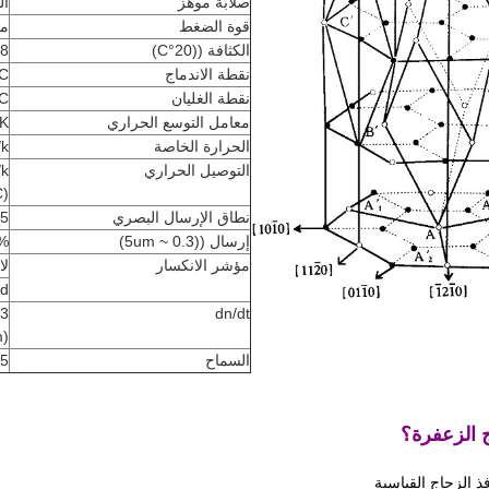
صلابة موهز
ال
قوة الضغط
مع
الكثافة ((20
°C
)
3.98
نقطة الاندماج
C
نقطة الغليان
C
معامل التوسع الحراري
/K
الحرارة الخاصة
/k
التوصيل الحراري
/k
C)
نطاق الإرسال البصري
-5.5
إرسال ((0.3 ~ 5um)
%
مؤشر الانكسار
لا=8
nd
dn/dt
)
السماح
11.5 ((
 الزعفرة؟