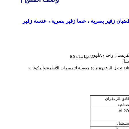
زفير واحد Al2O3 ، زجاج زفير بصري ، قضبان زفير بصرية ، عصا زفير بصرية ، عدسة زفير
كريستال واحد Al
أوه
2
3،لديها صلابة 9.0
اً.
انة تجعل الزعفرة مادة مفضلة لتصميمات الأنظمة والمكونات
ائق الزعفران
صناعية
AL2O
ستطيل