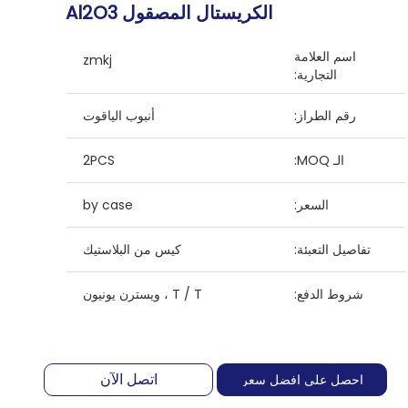
الكريستال المصقول Al2O3
اسم العلامة
zmkj
التجارية:
رقم الطراز:
أنبوب الياقوت
الـ MOQ:
2PCS
السعر:
by case
تفاصيل التعبئة:
كيس من البلاستيك
شروط الدفع:
T / T ، ويسترن يونيون
اتصل الآن
احصل على افضل سعر