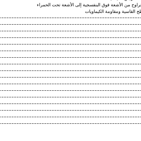
--------------------------------------------------------
--------------------------------------------------------
--------------------------------------------------------
--------------------------------------------------------
--------------------------------------------------------
--------------------------------------------------------
--------------------------------------------------------
--------------------------------------------------------
--------------------------------------------------------
--------------------------------------------------------
--------------------------------------------------------
--------------------------------------------------------
--------------------------------------------------------
--------------------------------------------------------
--------------------------------------------------------
--------------------------------------------------------
--------------------------------------------------------