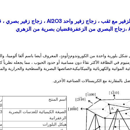
أجزاء محملة من الزفير مع ثقب ، زجاج 
 شكل بلورية واحدة من الكوروندوم
أوه
، المعروف أيضا باسم ألفا ألو
مينا، وال
3
2
نيوم في النظافة الأكثر نقاءً دون مسامية أو حدود الحبوب ، مما يجعله نظرياً كثيف
ية المواتية والكهربائية والميكانيكية
خصائصها البصرية والسطحية والحرارية والمت
ضل بالمقارنة مع الكريستالات الصناعية الأخرى.
اسم المنتج
رق
ال
الصيغة الكيميائية للعدسات البصرية
3
الزعفرانية
هيكل البلورات
م