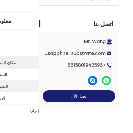
معلوم
اتصل بنا
Mr. Wang
Eric-wang@sapphire-substrate.com
مكان المن
+8615801942596
السط
التطب
اتصل الآن
الا
إبراز: