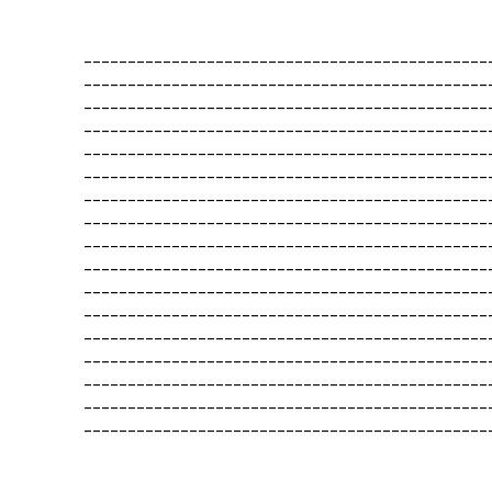
----------------------------------------------
----------------------------------------------
----------------------------------------------
----------------------------------------------
----------------------------------------------
----------------------------------------------
----------------------------------------------
----------------------------------------------
----------------------------------------------
----------------------------------------------
----------------------------------------------
----------------------------------------------
----------------------------------------------
----------------------------------------------
----------------------------------------------
----------------------------------------------
----------------------------------------------