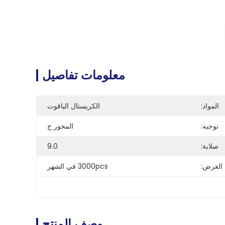
معلومات تفاصيل
المواد:
الكريستال الياقوت
توجيه:
المحور ج
صلابة:
9.0
 العرض:
3000pcs في الشهر
وصف المنتج