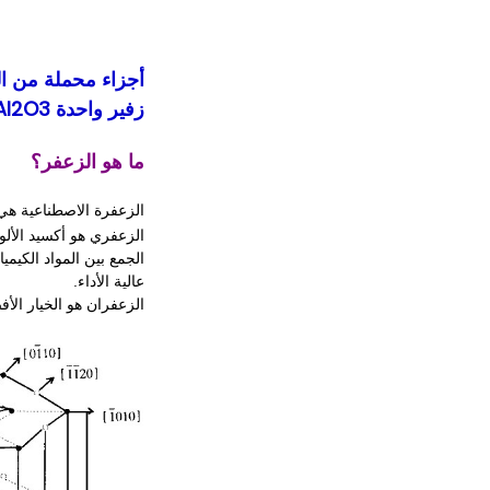
زفير واحدة Al2O3 ،زجاج البصري من الزعفرةقضبان بصرية من الزهري
ما هو الزعفر؟
الزعفرة الاصطناعية هي
الزعفري هو أكسيد الألوم
الجمع بين المواد الكيميائ
عالية الأداء.
الزعفران هو الخيار الأف