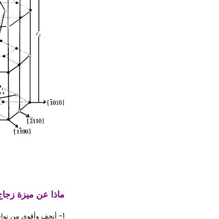
ماذا عن ميزة زجاج
1- أنحف وأقوى من نوافذ الزجاج القياسية