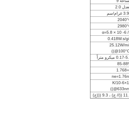
ساعة 9
دل 2.0
 غرام/سم
2040
°
2980
°
α=5.8 × 10 -6 
0.418W.s/g
25.12W/m
((@100°
0.17 ميكرو متراً
85-88
1.76
ne=1.76
13×10-6/K
((@633nm
// ج) ، 9.3 (((ج)