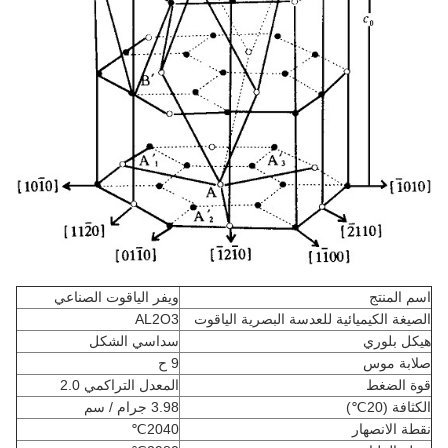
اسم المنتج
ويفر الياقوت الصناعي
الصيغة الكيميائية للعدسة البصرية الياقوت
AL2O3
هيكل بلوري
سداسي الشكل
صلابة موس
9 ح
قوة الضغط
المعدل التراكمي 2.0
الكثافة (20
℃
)
3.98 جرام / سم
نقطة الانصهار
2040
℃