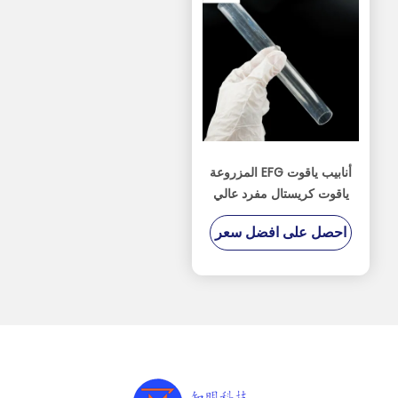
أنابيب ياقوت EFG المزروعة
ياقوت كريستال مفرد عالي
الأداء أنبوب ياقوت حماية
احصل على افضل سعر
مزدوجة حرارية مصقولة