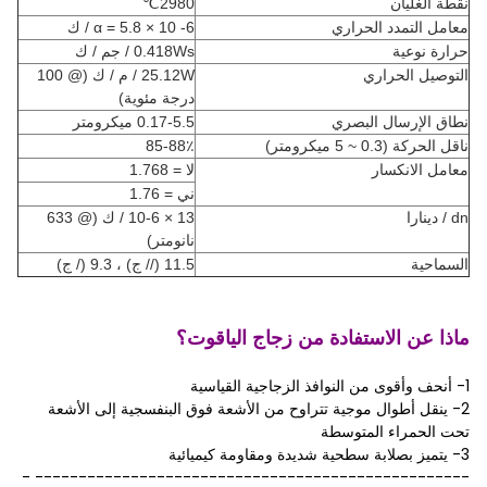
نقطة الغليان
2980
℃
معامل التمدد الحراري
α = 5.8 × 10 -6 / ك
حرارة نوعية
0.418Ws / جم / ك
التوصيل الحراري
25.12W / م / ك (@ 100
درجة مئوية)
نطاق الإرسال البصري
0.17-5.5 ميكرومتر
ناقل الحركة (0.3 ~ 5 ميكرومتر)
85-88٪
معامل الانكسار
لا = 1.768
ني = 1.76
dn / دينارا
13 × 10-6 / ك (@ 633
نانومتر)
السماحية
11.5 (// ج) ، 9.3 (/ ج)
ماذا عن الاستفادة من زجاج الياقوت؟
1- أنحف وأقوى من النوافذ الزجاجية القياسية
2- ينقل أطوال موجية تتراوح من الأشعة فوق البنفسجية إلى الأشعة
تحت الحمراء المتوسطة
3- يتميز بصلابة سطحية شديدة ومقاومة كيميائية
-------------------------------------------------- -