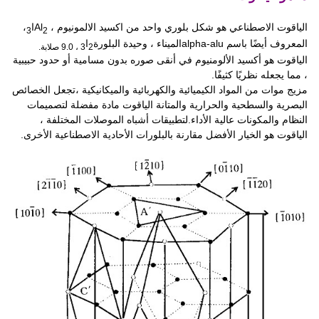
الياقوت الاصطناعي هو شكل بلوري واحد من اكسيد الالمونيوم ، Al
ا
،
3
2
المعروف أيضًا باسم alpha-alu
الميناء ، وحيدة البلورة
ا
2
3 ، 9.0 صلابة.
الياقوت هو أكسيد الألومنيوم في أنقى صوره بدون مسامية أو حدود حبيبية
، مما يجعله نظريًا كثيفًا.
مزيج موات من المواد الكيميائية والكهربائية والميكانيكية ،
تجعل الخصائص
البصرية والسطحية والحرارية والمتانة الياقوت مادة مفضلة لتصميمات
النظام والمكونات عالية الأداء.لتطبيقات أشباه الموصلات المختلفة ،
الياقوت هو الخيار الأفضل مقارنة بالبلورات الأحادية الاصطناعية الأخرى.