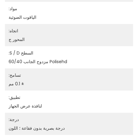
مواد:
الياقوت الضوئية
اتجاه:
المحور ج
السطح S / D:
Polisehd مزدوج الجانب 60/40
تسامح:
± 0.1 مم
تطبيق:
لنافذة عرض الجهاز
درجة:
درجة بصرية بدون فقاعة ؛ اللون