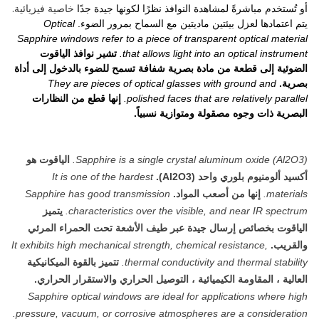
خاصية فيزيائية.
أو تُستخدم مباشرةً لمشاهدة النوافذ نظرًا لكونها جيدة جدًا
يتم اعتمادها لعزل بيئتين ماديتين مع السماح بمرور الضوء
.
Optical
Sapphire windows refer to a piece of transparent optical material
that allows light into an optical instrument.
تشير نوافذ الياقوت
الضوئية إلى قطعة من مادة بصرية شفافة تسمح للضوء بالدخول إلى أداة
بصرية.
They are pieces of optical glasses with ground and
polished faces that are relatively parallel.
إنها قطع من النظارات
البصرية ذات وجوه مصقولة ومتوازية نسبياً.
Sapphire is a single crystal aluminum oxide (Al2O3).
الياقوت هو
أكسيد ألومنيوم بلوري واحد (Al2O3).
It is one of the hardest
materials.
إنها من أصعب المواد.
Sapphire has good transmission
characteristics over the visible, and near IR spectrum.
يتميز
الياقوت بخصائص إرسال جيدة عبر طيف الأشعة تحت الحمراء المرئي
والقريب.
It exhibits high mechanical strength, chemical resistance,
thermal conductivity and thermal stability.
تتميز بالقوة الميكانيكية
العالية ، المقاومة الكيميائية ، التوصيل الحراري والاستقرار الحراري.
Sapphire optical windows are ideal for applications where high
pressure, vacuum, or corrosive atmospheres are a consideration.