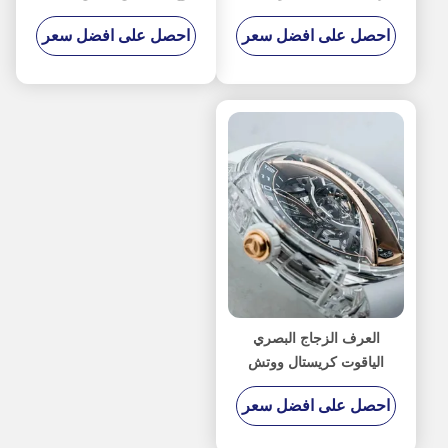
MEMS البصرية
من ثلاثة جوانب
احصل على افضل سعر
احصل على افضل سعر
و<001>/<110> توجيه
للبحث البصري
العرف الزجاج البصري
الياقوت كريستال ووتش
حالة الحافة أجزاء C-
احصل على افضل سعر
المحور