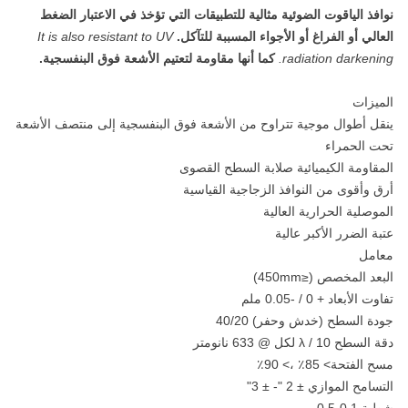
نوافذ الياقوت الضوئية مثالية للتطبيقات التي تؤخذ في الاعتبار الضغط
العالي أو الفراغ أو الأجواء المسببة للتآكل.
It is also resistant to UV
radiation darkening.
كما أنها مقاومة لتعتيم الأشعة فوق البنفسجية.
الميزات
ينقل أطوال موجية تتراوح من الأشعة فوق البنفسجية إلى منتصف الأشعة
تحت الحمراء
المقاومة الكيميائية صلابة السطح القصوى
أرق وأقوى من النوافذ الزجاجية القياسية
الموصلية الحرارية العالية
عتبة الضرر الأكبر عالية
معامل
البعد المخصص (≤450mm)
تفاوت الأبعاد + 0 / -0.05 ملم
جودة السطح (خدش وحفر) 40/20
دقة السطح λ / 10 لكل @ 633 نانومتر
مسح الفتحة> 85٪ ،> 90٪
التسامح الموازي ± 2 "- ± 3"