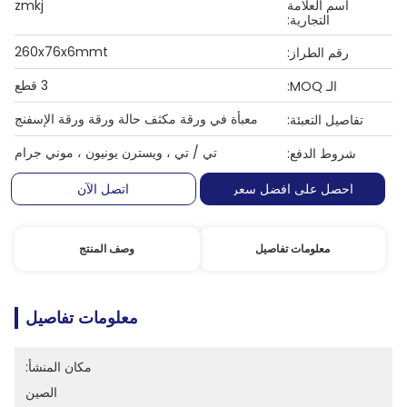
اسم العلامة
zmkj
التجارية:
260x76x6mmt
رقم الطراز:
3 قطع
الـ MOQ:
معبأة في ورقة مكثف حالة ورقة ورقة الإسفنج
تفاصيل التعبئة:
تي / تي ، ويسترن يونيون ، موني جرام
شروط الدفع:
احصل على افضل سعر
اتصل الآن
معلومات تفاصيل
وصف المنتج
معلومات تفاصيل
مكان المنشأ:
الصين