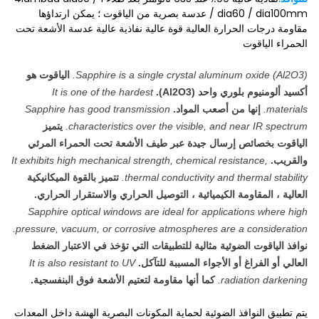
/ dia60 / dia100mm عدسة بصرية من الياقوت ؛ يمكن ارتداؤها
مقاومة درجات الحرارة العالية قوة عالية نفاذية عالية عدسة الأشعة تحت
الحمراء الياقوت
Sapphire is a single crystal aluminum oxide (Al2O3).
الياقوت هو
أكسيد ألومنيوم بلوري واحد (Al2O3).
It is one of the hardest
materials.
إنها من أصعب المواد.
Sapphire has good transmission
characteristics over the visible, and near IR spectrum.
يتميز
الياقوت بخصائص إرسال جيدة عبر طيف الأشعة تحت الحمراء المرئي
والقريب.
It exhibits high mechanical strength, chemical resistance,
thermal conductivity and thermal stability.
تتميز بالقوة الميكانيكية
العالية ، المقاومة الكيميائية ، التوصيل الحراري والاستقرار الحراري.
Sapphire optical windows are ideal for applications where high
pressure, vacuum, or corrosive atmospheres are a consideration.
نوافذ الياقوت الضوئية مثالية للتطبيقات التي تؤخذ في الاعتبار الضغط
العالي أو الفراغ أو الأجواء المسببة للتآكل.
It is also resistant to UV
radiation darkening.
كما أنها مقاومة لتعتيم الأشعة فوق البنفسجية.
يتم تطبيق النوافذ الضوئية لحماية المكونات البصرية الهشة داخل المعدات