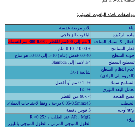
شطبة 0.1-0.5 مم
مواصفات نافذة الياقوت الضوئي:
بلانو مربعة
بناء
عدسة
الياقوت الزجاجي
مادة الركيزة
1
أقطار ＆ سمك المتاحة
مم إلى 400
مم للقطر ، 0.08-300 مم للسمك
قطر التسامح
+ 0.00 / -0.10 ملم
متاح
جودة السطح
60-40 خدش (عام) 10-5 إلى 80-50 هو
تسطيح السطح
1/4 لامدا إلى 3lambda
عدم انتظام السطح
شائعة 1-3λ
(الذروة إلى الوادي)
التسامح سمك
+/- 0.1 مم أو أفضل
تحمل البعد البؤري
+/- 1٪
مسح الفتحة
> 90٪ من القطر
الشطب
0.05-0.5mmx45 درجة ، وفقا لاحتياجات العملاء.
ntr
م
أوجه
3 قوس
دقيقة
AR ، Mgf2 عند الطلب ، R <0.25٪
طلاء
الطول الموجي المرئي ، الطول الموجي بالليزر