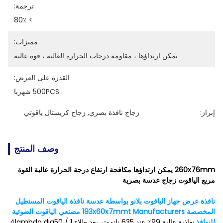
ترجمة:
> 80٪
مميزات:
يمكن ارتداؤها ، مقاومة درجات الحرارة العالية ، قوة عالية
القدرة على العرض:
500PCS شهريا
إبراز:
زجاج نافذة بصري
, 
زجاج كريستال ياقوتي
وصف المنتج
260x76mm يمكن ارتداؤها مكافحة ارتفاع درجة الحرارة عالية القوة
مربع الياقوت زجاج عدسة بصرية
نافذة عرض جهاز الياقوت بلانو بواسطة عدسة نافذة الياقوت المستطيل
المخصصة 193x60x7mmt
Manufacturers مصنعي الياقوت الضوئية
للنوافذ.
نفاذية عالية 99٪ عند 635 نانومتر بعد طلاء 1 / 4lambda dia50