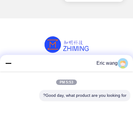
Eric wang
وسائل التواصل الاجتماعي
5:53 PM
اتصل سريعًا
Good day, what product are you looking for?
هاتف
86--15801942596
البريد الإلكتروني