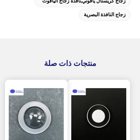
زجاج كريستال ياقوتي,نافذة زجاج الياقوت
زجاج النافذة البصرية
منتجات ذات صلة