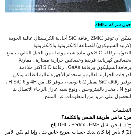
حول شركة ZMKJ
يمكن أن توفر ZMKJ رقاقة SiC أحادية الكريستال عالية الجودة
(كربيد السيليكون) للصناعة الإلكترونية والإلكترونية
الضوئية.رقاقة SiC هي مادة شبه موصلة من الجيل التالي ، تتمتع
بخصائص كهربائية فريدة وخصائص حرارية ممتازة ، مقارنةً
برقاقة السيليكون ورقاقة GaAs ، رقاقة SiC أكثر ملاءمة
لدرجات الحرارة العالية واستخدام الأجهزة عالية الطاقة.يمكن
توفير رقاقة SiC بقطر 2-6 بوصة ، يتوفر كل من 4H و 6 H SiC ،
نوع N ، مخدر بالنيتروجين ، ونوع شبه عازل.الرجاء الاتصال بنا
للحصول على مزيد من المعلومات عن المنتج.
التعليمات:
س: ما هي طريقة الشحن والتكلفة؟
ج: (1) نحن نقبل DHL ، Fedex ، EMS إلخ.
(2) لا بأس إذا كان لديك حساب صريح خاص بك ، وإذا لم يكن الأمر