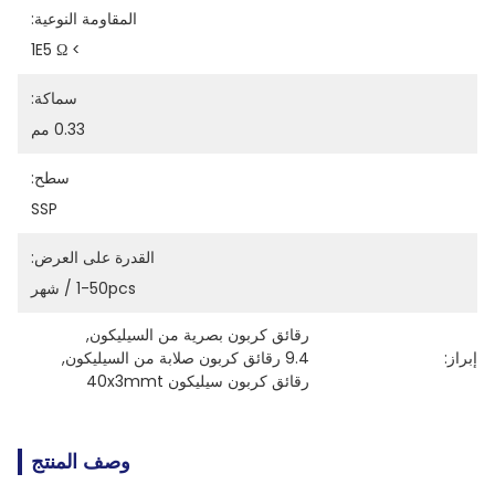
المقاومة النوعية:
> 1E5 Ω
سماكة:
0.33 مم
سطح:
SSP
القدرة على العرض:
1-50pcs / شهر
رقائق كربون بصرية من السيليكون
, 
إبراز:
9.4 رقائق كربون صلابة من السيليكون
, 
رقائق كربون سيليكون 40x3mmt
وصف المنتج