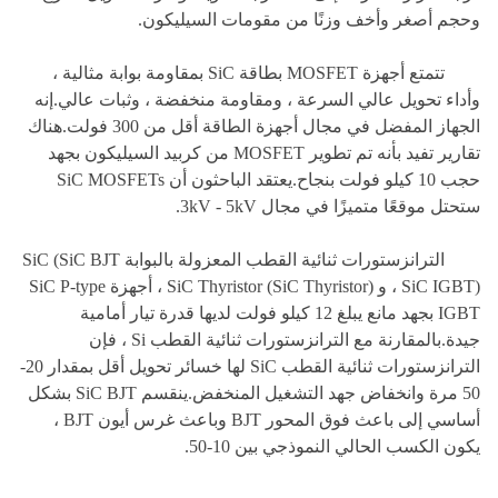
وحجم أصغر وأخف وزنًا من مقومات السيليكون.
تتمتع أجهزة MOSFET بطاقة SiC بمقاومة بوابة مثالية ،
وأداء تحويل عالي السرعة ، ومقاومة منخفضة ، وثبات عالي.إنه
الجهاز المفضل في مجال أجهزة الطاقة أقل من 300 فولت.هناك
تقارير تفيد بأنه تم تطوير MOSFET من كربيد السيليكون بجهد
حجب 10 كيلو فولت بنجاح.يعتقد الباحثون أن SiC MOSFETs
ستحتل موقعًا متميزًا في مجال 3kV - 5kV.
الترانزستورات ثنائية القطب المعزولة بالبوابة SiC (SiC BJT
، SiC IGBT) و SiC Thyristor (SiC Thyristor) ، أجهزة SiC P-type
IGBT بجهد مانع يبلغ 12 كيلو فولت لديها قدرة تيار أمامية
جيدة.بالمقارنة مع الترانزستورات ثنائية القطب Si ، فإن
الترانزستورات ثنائية القطب SiC لها خسائر تحويل أقل بمقدار 20-
50 مرة وانخفاض جهد التشغيل المنخفض.ينقسم SiC BJT بشكل
أساسي إلى باعث فوق المحور BJT وباعث غرس أيون BJT ،
يكون الكسب الحالي النموذجي بين 10-50.