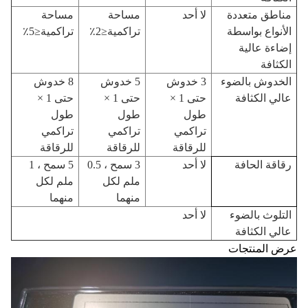
مناطق متعددة
لا أحد
مساحة
مساحة
الأنواع بواسطة
تراكمية≤2٪
تراكمية≤5٪
إضاءة عالية
الكثافة
الخدوش بالضوء
3 خدوش
5 خدوش
8 خدوش
عالي الكثافة
حتى 1 ×
حتى 1 ×
حتى 1 ×
طول
طول
طول
تراكمي
تراكمي
تراكمي
للرقاقة
للرقاقة
للرقاقة
رقاقة الحافة
لا أحد
3 سمح ، 0.5
5 سمح ، 1
ملم لكل
ملم لكل
منهما
منهما
التلوث بالضوء
لا أحد
عالي الكثافة
عرض المنتجات