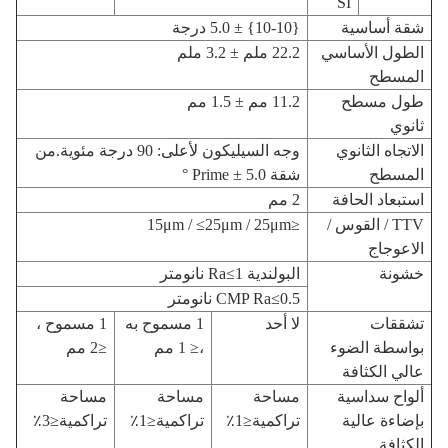
SI
شقة أساسية
{10-10} ± 5.0 درجة
الطول الأساسي
22.2 ملم ± 3.2 ملم
المسطح
طول مسطح
11.2 مم ± 1.5 مم
ثانوي
الاتجاه الثانوي
وجه السيليكون لأعلى: 90 درجة مئوية.من
المسطح
شقة Prime ± 5.0 °
استبعاد الحافة
2 مم
TTV / القوس /
≤15μm / ≤25μm / 25μm
الاعوجاج
خشونة
البولندية Ra≤1 نانومتر
CMP Ra≤0.5 نانومتر
تشققات
لا أحد
1 مسموح به
1 مسموح ،
بواسطة الضوء
،
≤ 1 مم
≤2 مم
عالي الكثافة
ألواح سداسية
مساحة
مساحة
مساحة
بإضاءة عالية
تراكمية≤1٪
تراكمية≤1٪
تراكمية≤3٪
الكثافة