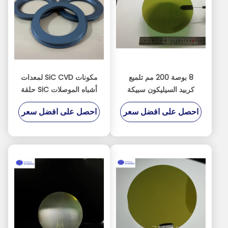
8 بوصة 200 مم تلميع
مكونات SiC CVD لمعدات
كربيد السيليكون سبيكة
أشباه الموصلات SiC حلقة
الركيزة سيك رقاقة أشباه
SiC SiC الكترود الجاف
احصل على افضل سعر
احصل على افضل سعر
الموصلات
الحفر