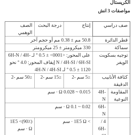
الكريستال
مواصفات 3 انش
صف دراسي
إنتاج
درجة البحث
الصف
الوهمي
قطر الدائرة
50.8 مم ± 0.38 مم أو حجم آخر
سماكة
330 ميكرومتر ± 25 ميكرومتر
توجيه بسكويت
على المحور: <0001> ± 0.5 ° لـ 6H-N / 4H-
الويفر
N / 4H-SI / 6H-SI إيقاف المحور: 4.0 ° نحو
1120 ± 0.5 ° لـ 4H-N / 4H-SI
كثافة الأنابيب
≤5 سم -2
≤15 سم -2
≤50 سم -2
الدقيقة
المقاومة
4H-
0.015 ~ 0.028 Ω · سم
النوعية
N
6H-
0.02 ~ 0.1 Ω · سم
N
4 /
> 1E5 Ω · سم
(90٪)> 1E5
6H-
Ω · سم