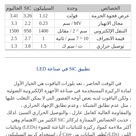
الخصائص
وحدة
السيليكون
SiC
الجاليوم
عرض فجوة الحزمة
فولت
1.12
3.26
3.41
مجال الانهيار
MV / سم
0.23
2.2
3.3
التنقل الإلكتروني
سم ^ 2 / مقابل
1400
950
1500
قيمة الانجراف
10 ^ 7 سم / ثانية
1
2.7
2.5
توصيل حراري
ث / سم ك
1.5
3.8
1.3
تطبيق SiC في صناعة LED
في الوقت الحاضر ، تعد بلورات الياقوت هي الخيار الأول
لمادة الركيزة المستخدمة في صناعة الأجهزة الإلكترونية الضوئية
، ولكن الياقوت لديه بعض أوجه القصور التي لا يمكن التغلب عليها
، مثل عدم تطابق الشبكة ، وعدم تطابق الإجهاد الحراري ،
والمقاومة العالية كعامل عازل ، والتوصيل الحراري السيئ .لذلك
، جذبت الخصائص الممتازة لركائز SiC الكثير من الاهتمام وهي
أكثر ملاءمة كمواد ركيزة للثنائيات الباعثة للضوء (LEDs) وثنائيات
الليزر (LDs).تُظهر البيانات من Cree أن استخدام كربيد السيليكون