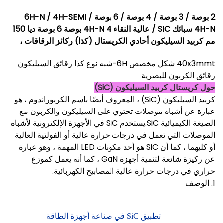
2 بوصة / 3 بوصة / 4 بوصة / 6 بوصة 6H-N / 4H-SEMI /
4H-N سبائك SIC / عالية النقاء 4H-N 4 بوصة 6 بوصة ديا 150
مم كربيد السيليكون أحادي الكريستال (كذا) ركائز الرقاقات ،
40x3mmt شكل مخصص 6H-شبه نوع كذا رقائق السيليكون
رقائق الكربون للبصرية
حول كريستال كربيد السيليكون (SiC)
كربيد السيليكون (SiC) ، المعروف أيضًا باسم الكربوراندوم ، هو
عبارة عن أشباه موصلات تحتوي على السيليكون والكربون مع
الصيغة الكيميائية SiC.يستخدم SiC في الأجهزة الإلكترونية لأشباه
الموصلات التي تعمل في درجات حرارة عالية أو الفولتية العالية
أو كليهما ، كما أن SiC هو أحد مكونات LED المهمة ، وهو عبارة
عن ركيزة شائعة لتنمية أجهزة GaN ، كما أنه يعمل كموزع
حراري في درجات حرارة عالية المصابيح الكهربائية.
1. الوصف
تطبيق SiC في صناعة أجهزة الطاقة