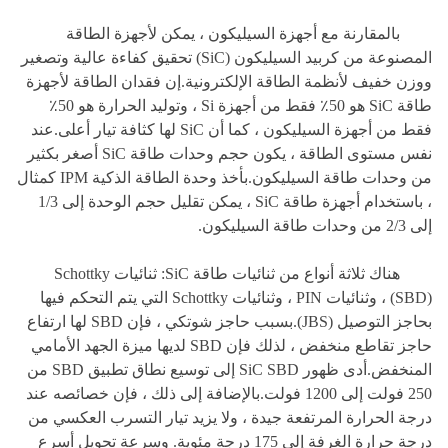
بالمقارنة مع أجهزة السيليكون ، يمكن لأجهزة الطاقة
المصنوعة من كربيد السيليكون (SiC) تحقيق كفاءة عالية وتصغير
ووزن خفيف لأنظمة الطاقة الإلكترونية.إن فقدان الطاقة لأجهزة
طاقة SiC هو 50٪ فقط من أجهزة Si ، وتوليد الحرارة هو 50٪
فقط من أجهزة السيليكون ، كما أن SiC لها كثافة تيار أعلى.عند
نفس مستوى الطاقة ، يكون حجم وحدات طاقة SiC أصغر بكثير
من وحدات طاقة السيليكون.بأخذ وحدة الطاقة الذكية IPM كمثال
، باستخدام أجهزة طاقة SiC ، يمكن تقليل حجم الوحدة إلى 1/3
إلى 2/3 من وحدات طاقة السيليكون.
هناك ثلاثة أنواع من ثنائيات طاقة SiC: ثنائيات Schottky
(SBD) ، وثنائيات PIN ، وثنائيات Schottky التي يتم التحكم فيها
بحاجز التوصيل (JBS).بسبب حاجز شوتكي ، فإن SBD لها ارتفاع
حاجز تقاطع منخفض ، لذلك فإن SBD لديها ميزة الجهد الأمامي
المنخفض.أدى ظهور SiC SBD إلى توسيع نطاق تطبيق SBD من
250 فولت إلى 1200 فولت.بالإضافة إلى ذلك ، فإن خصائصه عند
درجة الحرارة المرتفعة جيدة ، ولا يزيد تيار التسرب العكسي من
درجة حرارة الغرفة إلى 175 درجة مئوية. وسرعة تحويل أسرع