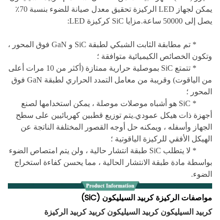
يمكن لجهاز LED الركيزة تحقيق معدل صيانة للضوء بنسبة 70٪
يصل إلى 50000 ساعة.مزايا SiC كركيزة LED:
* تم مطابقة الثابت الشبكي لطبقة SiC و GaN فوق المحور ،
وتكون الخصائص الكيميائية متوافقة ؛
* تتمتع SiC بموصلية حرارية ممتازة (أكثر من 10 مرات أعلى
من الياقوت) وقريبة من معامل التمدد الحراري لطبقة GaN فوق
المحور ؛
* SiC هو أشباه موصلات موصلة ، يمكن استخدامها لصنع
أجهزة ذات هيكل عمودي.يتم توزيع قطبين كهربائيين على سطح
الجهاز وأسفله ، ويمكنه حل أوجه القصور المختلفة الناتجة عن
الهيكل الأفقي للركيزة الياقوتية ؛
* لا يتطلب SiC طبقة انتشار حالية ، ولن يتم امتصاص الضوء
بواسطة مادة طبقة الانتشار الحالية ، مما يحسن كفاءة استخراج
الضوء.
مواصفات الركيزة كربيد السيليكون (SiC)
كربيد السيليكون كربيد السيليكون كربيد كربيد الركيزة