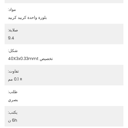
مواد:
بلورة واحدة كربيد كربيد
صلابة:
9.4
شكل:
تخصيص 40X3x0.33mmt
تفاوت:
± 0.1 مم
طلب:
بصري
يكتب:
6h ن