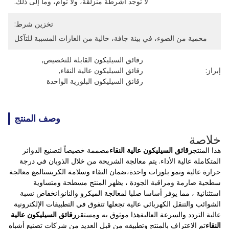
لا توجد أشرطة منزلقة، ولا توأم، وما إلى ذلك.
تخزين شرط:
محمية من الضوء، في بيئة جافة، خالية من الغازات المسببة للتآكل
رقائق السيليكون القابلة للتخصيص
, 
إبراز:
رقائق السيليكون عالية النقاء
, 
رقائق السيليكون البلورية الواحدة
وصف المنتج
خلاصة
هذا المنتج
رقائق السيليكون عالية النقاء
مصممة خصيصاً لتصنيع الدوائر
المتكاملة عالية الأداء. يتم معالجة الشريحة من خلال الذوبان في درجة
حرارة عالية ونمو بلورات واحدة،ضمان النقاء وسلامة الكريستالمع معالجة
سطحية صارمة ومراقبة الجودة ، يظهر المنتج مسطحة ومتساوية
استثنائية ، مما يوفر أساسا صلبا لمعالجة الميكرو والنانو.انخفاض نسبة
الشوائب والتنقل الكهربائي عالية تجعلها تتفوق في التطبيقات الإلكترونية
عالية التردد والسرعة العاليةهذا موثوق به ومستقر
رقائق السيليكون عالية
النقاء
تم الاعتراف بالمنتج وتطبيقه من قبل العديد من شركات تصنيع أشباه