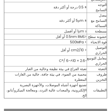
التوجه
± 0.5 درجة أو أكثر دقة
التسامح
معدل
التسامح مع
± 5μm أو أكثر دقة
السماكة
مسطحة
≤ 1μm أو أفضل
خشونة سطح
<0.5nm RMS أو أقل
قوة الانحناء
> 500MPa
التوصيل
< 10/cm2 أو أقل
الحراري
معامل التوسع
~2.6 × 10^-6 /°C
الحراري
التعبئة
تعبئة الفراغ في بيئة نظيفة وخالية من الغبار
ظروف
محمية من الضوء، في بيئة جافة، خالية من الغازات
التخزين
المعطرة
تصنيع أجهزة أشباه الموصلات، والأجهزة البصرية
التطبيقات
الإلكترونية، والمعدات عالية التردد، ومعالجة الميكرو/نانو،
الخ.