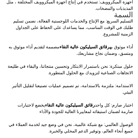
أجهزة الميكروويف: تستخدم في إنتاج أجهزة الميكروويف المختلفة ، مثل
المذبذبات والمضخات.
السمة
التسليم السريع: مع الإنتاج والخدمات اللوجستية الفعالة، نضمن تسليم
طلبك في الوقت المناسب، مما يساعدك على الحفاظ على الجداول
الزمنية للمشروع.
أداء موثوق به
رقائق السيليكون عالية النقاء
مصممة لتقديم أداء موثوق به
ومتسق، وضمان نجاح مشاريعك.
حلول مبتكرة: نحن باستمرار الابتكار وتحسين منتجاتنا، والبقاء في طليعة
الاتجاهات الصناعية لتزويدك مع الحلول المتطورة.
الاستدامة: ملتزمة بالاستدامة، تم تصميم عمليات تصنيعنا لتقليل التأثير
البيئي.
اختبار صارم: كل واحد
رقائق السيليكون عالية النقاء
يخضع لاختبارات
صارمة لضمان استيفائه لمعاييرنا العالية للجودة والأداء
الوصول العالمي: مع شبكة عالمية، نحن في وضع جيد لخدمة العملاء في
جميع أنحاء العالم، وتوفير الدعم المحلي والخبرة.