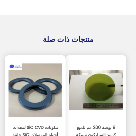
منتجات ذات صلة
8 بوصة 200 مم تلميع
مكونات SiC CVD لمعدات
كربيد السيليكون سبيكة
أشباه الموصلات SiC حلقة