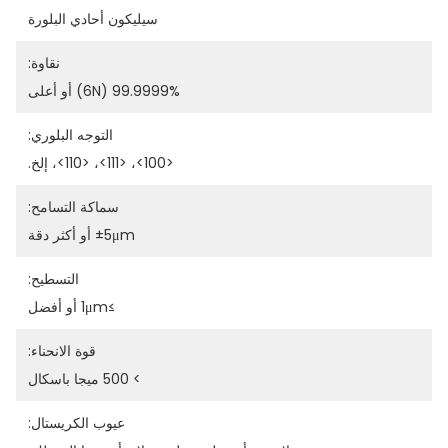
سيليكون أحادي البلورة
نقاوة:
99.9999% (6N) أو أعلى
التوجه البلوري:
<100>، <111>، <110>، إلخ.
سماكة التسامح:
±5μm أو أكثر دقة
التسطيح:
≥1μm أو أفضل
قوة الانحناء:
> 500 ميجا باسكال
عيوب الكريستال: