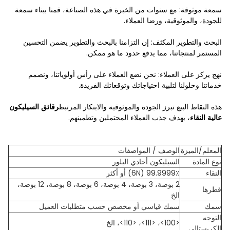
سمعة موثوقة: مع سنوات من الخبرة في هذه الصناعة، قمنا ببناء سمعة
للجودة، والموثوقية، ورضا العملاء.
البحث والتطوير المكثف: إن التزامنا بالبحث والتطوير يضمن التحسين
المستمر لمنتجاتنا، مما يدفع حدود ما هو ممكن.
نهج يركز على العملاء: نحن نضع العملاء على رأس أولوياتنا، ونصمم
خدماتنا وحلولنا لتلبية احتياجاتك وتوقعاتك الفريدة.
هذه النقاط البيع تبرز الجودة والموثوقية والابتكار المرتبط
رقائق السيليكون
عالية النقاء
، بهدف جذب العملاء المحتملين وتطمينهم.
المعلم/الميزة
الوصف / المواصفات
نوع المادة
السيليكون أحادي البلور
النقاء
99.9999٪ (6N) أو أكثر
2 بوصة، 3 بوصة، 4 بوصة، 6 بوصة، 8 بوصة، 12 بوصة،
قطرها
الخ
سمك
سمك قياسي أو مخصص حسب متطلبات العميل
التوجه
<100>، <111>، <110>، الخ
الكريستالي