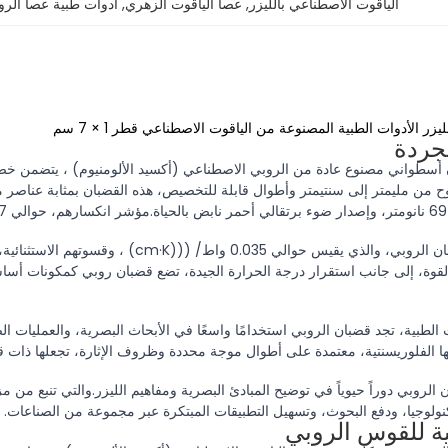
الياقوت الاصطناعي بالليزر
, 
عصا الياقوت الزهري
, 
أدوات طبية عصا الرو
يزر الأدوات الطبية المصنوعة من الياقوت الاصطناعي قطر 1 × 7 سم
جردة
أسطواني مصنوع عادة من الروبي الاصطناعي (أكسيد الألومنيوم) ، يتضمن خصائ
 من مليمتر إلى سنتيمتر وأطوال قابلة للتخصيص، هذه القضبان بمثابة عناصر مح
لقوة، إلى جانب استقرار درجة الحرارة الجيدة، تضع قضبان روبي كمكونات أساسية
 الطبية، تجد قضبان الروبي استخدامًا واسعًا في الأبحاث البصرية، والعمليات ال
الفلوريسنتية، معتمدة على أطوال موجة محددة وظروف الإثارة، تجعلها ذات قي
الروبي دوراً حيوياً في توضيح المبادئ البصرية ومفاهيم الليزر.والتي تنبع من 
نولوجيا، ودفع البحوث، وتسهيل التطبيقات المبتكرة عبر مجموعة من الصناعات.
ية للقوس الروبي