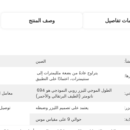
ات تفاصيل
وصف المنتج
شأ:
الصين
يتراوح عادةً من بضعة ملليمترات إلى 
ا:
سنتيمترات، اعتمادًا على التطبيق
الطول الموجي لليزر روبي النموذجي هو 694 
ي:
معامل ال
نانومتر (الطيف البرتقالي والأحمر)
ر:
يعتمد على تصميم الليزر وضبطه
توصيل 
بة:
حوالي 9 على مقياس موس