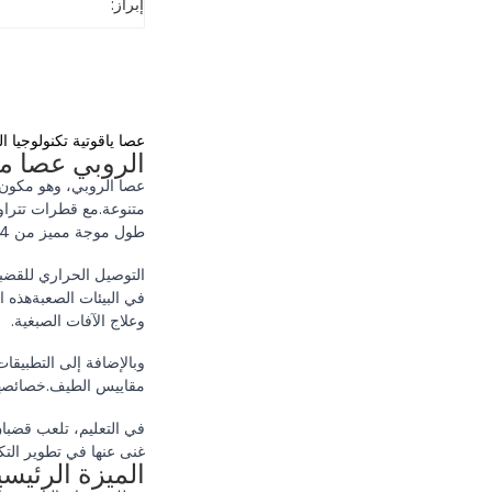
إبراز:
عصا ياقوتية تكنولوجيا الل
الروبي عصا م
عصا الروبي، وهو مكون 
متنوعة.مع قطرات تتراوح
طول موجة مميز من 694 نانومتر، وإصدار ضوء برتقالي أحمر نابض بالحياة.مؤشر انكسارهم، حوالي 1.77، يظهر مدى ملاءمتها للتطبيقات البصرية.
في البيئات الصعبةهذه ا
وعلاج الآفات الصبغية.
وبالإضافة إلى التطبيقات
مقاييس الطيف.خصائصها 
في التعليم، تلعب قضبان 
غنى عنها في تطوير التك
الميزة الرئيس