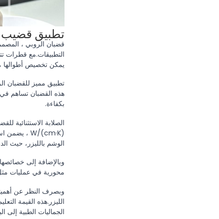
تطبيق قضيب ا
قضبان الروبي ، المصمم
التطبيقات.مع قطرات تتر
يمكن تخصيص أطوالها ، 
بكفاءة.
W/(cm·K) ، ي
الوشم بالليزر، حيث الد
وبالإضافة إلى خصائصها
محورية في عمليات مثل ق
وبصرف النظر عن أهميتها
الليزر.هذه القيمة التع
الجماليات الطبية إلى ا