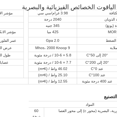
ياقوت الخصائص الفيزيائية والبصرية
كثافة
3.98 غرام/سي سي
مؤشر الانكسار
الذوبان
2040 درجة
 (يونغ)
345 جنيه
M
425 مبا
مؤشر الانك
 الضغط
2.0 Gpa
عمر الفلورسنت 
لابة
9 Mhos، 2000 Knoop
عرض الخ
20° إلى 50°C
5.8 × 10-6 / درجة مئوية
طول الم
20° إلى 200°C
7.7 × 10-6 / درجة مئوية
عصابا
عند 0°C
46.02 واط / (m•K)
عند 100°C
25.10 واط / (m•K)
عند 400 درجة مئوية
12.55 واط / (m•K)
لتصنيع
المواد
لبصرية (محور c) إلى محور العصا
60
درجة