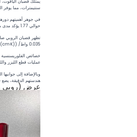
يمتلك قضبان الياقوت، 
سنتيمترات، مما يوفر ال
في جوهر أهميتهم دورهم 
حوالي 1.77 يؤكد مدى ملاءمتها للتطبيقات البصرية، مما يضمن انتشار الضوء بكفاءة.
0.035 واط/ ((cm·K)، يسهم في استقرارها في البيئات الحرارية الصعبة، مما يجعلها جزءا لا يتجزأ من الأجهزة الجمالية الطبية مثل أدوات إزالة الوشم بالليزر.
خصائص الفلوريسنسية لل
عمليات قطع الليزر والل
وبالإضافة إلى جوانبها 
هندستهم الدقيقة، يضع ق
عرض (روبي ر