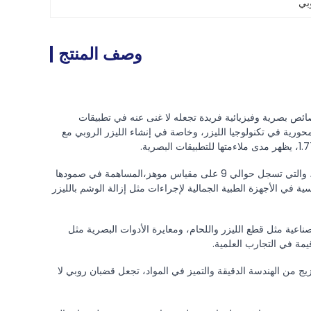
بي
وصف المنتج
ص بصرية وفيزيائية فريدة تجعله لا غنى عنه في تطبيقات
ورية في تكنولوجيا الليزر، وخاصة في إنشاء الليزر الروبي مع
التوصيل الحراري للقضبان الروبي، والذي يقيس حوالي 0.035 واط/ (((cm·K) ، وقسوتهم الاستثنائية، والتي تسجل حوالي 9 على مقياس موهز،المساهمة في صمودها
 في الأجهزة الطبية الجمالية لإجراءات مثل إزالة الوشم بالليزر
صناعية مثل قطع الليزر واللحام، ومعايرة الأدوات البصرية مثل
مة في التجارب العلمية.
مزيج من الهندسة الدقيقة والتميز في المواد، تجعل قضبان روبي لا