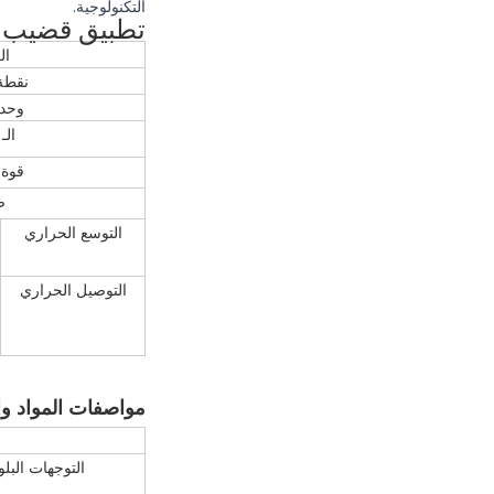
التكنولوجية.
تطبيق قضيب ال
ال
نقطة 
وحدة
الـ OR
قوة
ص
التوسع الحراري
التوصيل الحراري
مواصفات المواد وا
التوجهات البلورية، ا