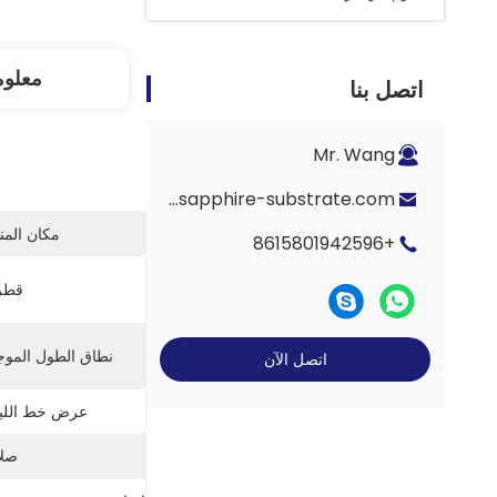
معلوم
اتصل بنا
Mr. Wang
Eric-wang@sapphire-substrate.com
مكان المن
+8615801942596
قطره
نطاق الطول الموج
اتصل الآن
عرض خط الليز
صلا