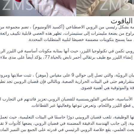
لياقوت
ة بشكل رئيسي من الروبي الاصطناعي (أكسيد الألومنيوم) ، تضم مجموعة من ا
اوح من بضعة مليمترات إلى سنتيمترات، تظهر هذه العصي قابلية تكييف رائعة ،
مما يسمح بتكوينات مصممة خصيصًا لتلبية المتطلبات المحددة.
هذه القضبان تساهم في إنشاء الليزر مع طيف برتقا
ضمن استقرارهم حتى في البيئات الحرارية الصعبة. وبالتالي فإن قضبان الروبين تجد تط
قة والموثوقية هي أهمية قصوى.
 الأساسية، خصائص الفلوريسنسية للقضبان الروبي،تعزيز فائدتهم في التجارب ا
طع الليزر واللحام، وتعرض تنوعها وفعاليتها عبر القطاعات.
 الوظيفية، تلعب قضبان الروبيني دورًا حاسمًا في البيئات التعليمية، حيث تعم
ليمية، إلى جانب الهندسة الدقيقة المضمنة في قضبان الروبي، يضعها كأدوات لا ت
لبحث العلمي، يقع خلاصة الروبي الرئيسي في قدرته على الجمع بين التميز الماد