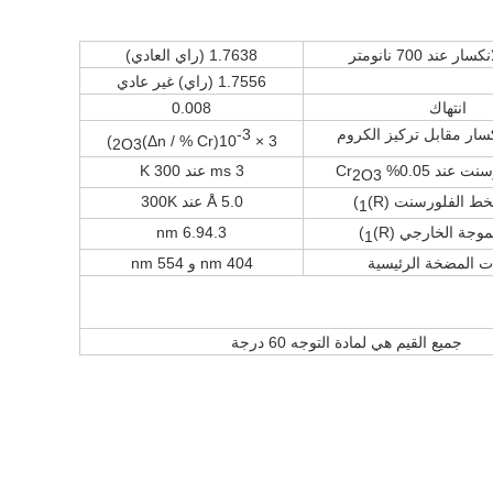
 عند 700 نانومتر
1.7638 (راي العادي)
1.7556 (راي) غير عادي
انتهاك
0.008
سار مقابل تركيز الكروم
-3
)
(Δn / % Cr)
3 × 10
2O3
عند 0.05% Cr
3 ms عند 300 K
2O3
ط الفلورسنت (R)
)
5.0 Å عند 300K
1
وجة الخارجي (R)
)
6.94.3 nm
1
ت المضخة الرئيسية
404 nm و 554 nm
جميع القيم هي لمادة التوجه 60 درجة