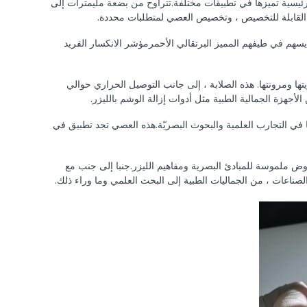
ئيسية تميزها في تطبيقات مختلفة.تتراوح من بضعة مليمترات إلى
ال القابلة للتخصيص ، وتخصيص العصي لمتطلبات محددة.
يسهم في طيفهم المميز البرتقالي الأحمرمؤشر الانكسار الفريد
 مقياس موهز ، مما يعرض استمراريتها ومرونتها. هذه الصلابة ، إلى جانب التوصيل الحراري حوالي
في التجارب العلمية والبحوث البصريّة.هذه العصي تجد تطبيق في
عروض ملموسة للمبادئ البصرية ومفاهيم الليزر.جنبا إلى جنب مع
لصناعات ، من الجماليات الطبية إلى البحث العلمي وما وراء ذلك.