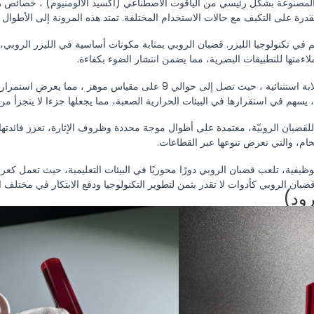
المصنوعة بشكل رئيسي من الياقوت الاصطناعي (أكسيد الألومنيوم) ، خصائص ر
قدرة على التكيف مع حالات الاستخدام المختلفة. تمتد هذه المرونة إلى الأطو
في تكنولوجيا الليزر. قضبان الروبي بمثابة مكونات أساسية في الليزر الروبي،
تظهر قضبان الروبي صلابة استثنائية ، حيث تصل إلى حوالي 9 على
قضبان الروبيّة، معتمدة على أطوال موجة محددة وظروف الإثارة، تعزز فائدتها 
حام، والتي تعرض تنوعها عبر القطاعات.
الوظيفية، تلعب قضبان الروبي دورًا محوريًا في البيئات التعليمية، حيث تعمل ك
ضبان الروبي كأدوات لا تقدر بثمن لتطوير التكنولوجيا ودفع الابتكار في مختلف ا
ود)