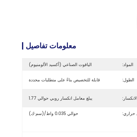
معلومات تفاصيل
المواد:
الياقوت الصناعي (أكسيد الألومنيوم)
الطول:
قابلة للتخصيص بناءً على متطلبات محددة
انكسار:
يبلغ معامل انكسار روبي حوالي 1.77
حراري:
حوالي 0.035 واط/(سم·ك)