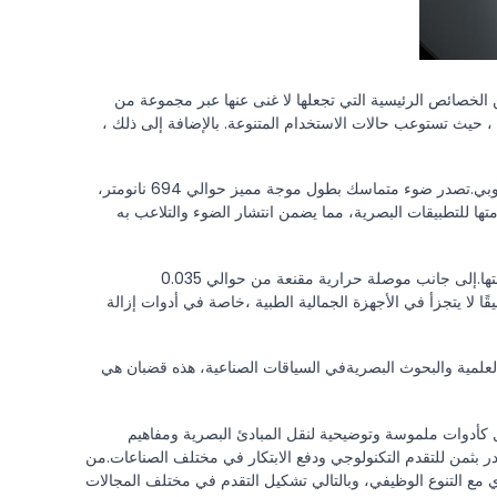
لخصائص الرئيسية التي تجعلها لا غنى عنها عبر مجموعة من
 حيث تستوعب حالات الاستخدام المتنوعة. بالإضافة إلى ذلك ،
تطبيق مميز للقضبان الروبي تكمن في تكنولوجيا الليزر، حيث أنها بمثابة مكونات أساسية في الليزر الروبي.تصدر ضوء متماسك بطول موجة مميز حوالي 694 نانومتر،
لي أحمر نابض بالحياة.77، يؤكد أيضاً على مدى ملاءمتها للتطبيقات البصرية، مما يضمن انتشار الضوء والتلاعب به
الصلابة الاستثنائية للقضبان الروبيّة، والتي تصل إلى حوالي 9 على مقياس (موهز) ، تثبت صلابتها ومرونتها.إلى جانب موصلة حرارية مقنعة من حوالي 0.035
بيقًا لا يتجزأ في الأجهزة الجمالية الطبية ،خاصة في أدوات إزالة
لعلمية والبحوث البصريةفي السياقات الصناعية، هذه قضبان هي
ل كأدوات ملموسة وتوضيحية لنقل المبادئ البصرية ومفاهيم
قدر بثمن للتقدم التكنولوجي ودفع الابتكار في مختلف الصناعات.من
ي مع التنوع الوظيفي، وبالتالي تشكيل التقدم في مختلف المجالات