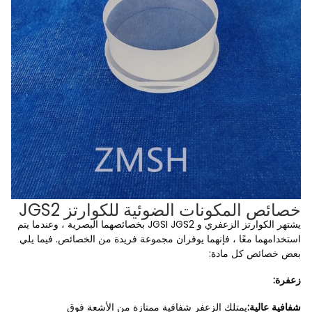
خصائص المكونات الضوئية للكوارتز JGS2
يشتهر الكوارتز الزعفري و JGSI JGS2 بخصائصهما البصرية ، وعندما يتم
استخدامهما معًا ، فإنهما يوفران مجموعة فريدة من الخصائص. فيما يلي
بعض خصائص كل مادة:
زعفرة:
شفافية عالية:
يمتلك الزعفر شفافية ممتازة من الأشعة فوق