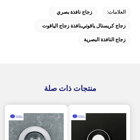
العلامات:
زجاج نافذة بصري
زجاج كريستال ياقوتي,نافذة زجاج الياقوت
زجاج النافذة البصرية
منتجات ذات صلة