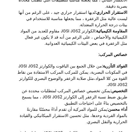
بصرية دقيقة.
الاستقرار الحراري:
لديها استقرار حراري جيد ، على الرغم من أنها
ليست عالية مثل الزعفرة ، مما يجعلها مناسبة للاستخدام في
بيئات درجة الحرارة المعتدلة.
المقاومة الكيميائية:
الكوارتز JGSI JGS2 مقاوم للعديد من المواد
الكيميائية والأحماض ، على الرغم من أنه قد لا يكون غير فعال
مثل الزعفرة في بعض البيئات الكيميائية العدوانية.
خصائص المركب:
الفوائد التآزرية:
من خلال الجمع بين الياقوت والكوارتز JGSI JGS2
في المكونات البصرية، يمكن للمركب المركب الاستفادة من نقاط
القوة من كلا المواد،مثل صلابة الزعفر والوضوح البصري للكوارتز
JGSI JGS2.
التخصيص:
يمكن تخصيص خصائص المركب لمتطلبات محددة عن
طريق ضبط نسبة الزعفر إلى الكوارتز JGSI JGS2 ، مما يسمح
بالتخصيص بناءً على احتياجات التطبيق.
أداء محسن:
يمكن للمواد المركبة أن تقدم أداءً محسّنًا مقارنةً
بالمواد الفردية وحدها، مثل تحسين الاستقرار الميكانيكي والقيادة
الحرارية والنقل البصري.