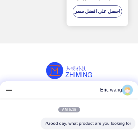
حالة الحافة أجزاء C-
احصل على افضل سعر
المحور
Eric wang
وسائل التواصل الاجتماعي
5:15 AM
اتصل سريعًا
Good day, what product are you looking for?
هاتف