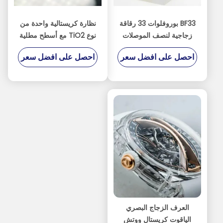
BF33 بوروفلوات 33 رقاقة
نظارة كريستالية واحدة من
زجاجية لنصف الموصلات
نوع TiO2 مع أسطح مطلية
MEMS البصرية
من ثلاثة جوانب
احصل على افضل سعر
احصل على افضل سعر
و<001>/<110> توجيه
للبحث البصري
العرف الزجاج البصري
الياقوت كريستال ووتش