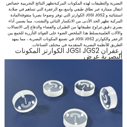
البصرية والتطبيقات لهذه المكونات المركبةتظهر النتائج التجريبية خصائص
انتقال ممتازة عبر نطاق طيفي واسع،مع الزعفرة التي تساهم في صلابة
استثنائية و JGSI JGS2 الكوارتز التي توفر وضوحا بصريا متفوقةالمادة
المركبة تظهر الحد الأدنى من الانكسار الثنائي والتشتت، مما يضمن أداء
بصري دقيق.تتراوح تطبيقاتها من الطيران والفضاء والدفاع إلى الاتصالات
والآلات العلميةيسلط هذا الملخص الضوء على الفوائد التآزرية للجمع بين
الزعفر والكوارتز JGSI JGS2 في تصنيع المكونات البصرية ، مما يمهد
الطريق للأنظمة البصرية المتقدمة في مختلف الصناعات.
زعفران JGSI JGS2 الكوارتز المكونات
البصرية عرض