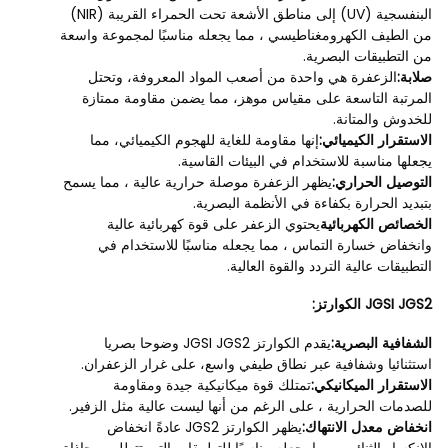
البنفسجية (UV) إلى مناطق الأشعة تحت الحمراء القريبة (NIR)
من الطيف الكهرومغناطيسي ، مما يجعله مناسبًا لمجموعة واسعة
من التطبيقات البصرية.
صلابة:
الزعفرة هي واحدة من أصعب المواد المعروفة، وتحتل
المرتبة التاسعة على مقياس موهز، مما يضمن مقاومة ممتازة
للخدوش والمتانة.
الاستقرار الكيميائي:
إنها مقاومة للغاية للهجوم الكيميائي، مما
يجعلها مناسبة للاستخدام في البيئات القاسية.
التوصيل الحراري:
يظهر الزعفرة موصلة حرارية عالية ، مما يسمح
بتبديد الحرارة بكفاءة في الأنظمة البصرية.
الخصائص الكهربائية
يحتوي الزعفر على قوة كهربائية عالية
وانخفاض خسارة التماس ، مما يجعله مناسبًا للاستخدام في
التطبيقات عالية التردد والقوة العالية.
JGSI JGS2 الكوارتز:
الشفافية البصرية:
يقدم الكوارتز JGSI JGS2 وضوحا بصريا
استثنائيا وشفافية عبر نطاق طيفي واسع، على غرار الزعفران.
الاستقرار الميكانيكي:
تمتلك قوة ميكانيكية جيدة ومقاومة
للصدمات الحرارية ، على الرغم من أنها ليست عالية مثل الزفير.
انخفاض معدل الانتهاك:
يظهر الكوارتز JGS2 عادةً انخفاض
الانكسار الثنائي ، مما يجعله مناسبًا للتطبيقات التي تتطلب محاذاة