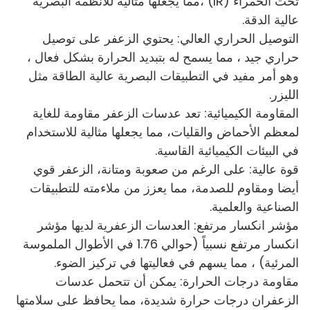
تحت الحمراء (IR) ،مما يجعلها مثالية للأنظمة البصرية
عالية الدقة.
التوصيل الحراري العالي: يحتوي الزعفر على توصيل
حراري جيد ، مما يسمح له بتبديد الحرارة بشكل فعال ،
وهو أمر مفيد في التطبيقات البصرية عالية الطاقة مثل
الليزر.
المقاومة الكيميائية: تعد عدسات الزعفر مقاومة للغاية
لمعظم الأحماض والقليات، مما يجعلها مثالية للاستخدام
في البيئات الكيميائية القاسية.
قوة عالية: على الرغم من صعوبة ومتانة، الزعفر قوي
أيضا ومقاوم للصدمة، مما يعزز من ملاءمته للتطبيقات
الصناعية والعلمية.
مؤشر انكسار مرتفع: العدسات الزعفرية لديها مؤشر
انكسار مرتفع نسبياً (حوالي 1.76 في الأطوال الملموسة
المرئية) ، مما يسهم في فعاليتها في تركيز الضوء.
مقاومة درجات الحرارة: يمكن أن تتحمل عدسات
الزعفران درجات حرارة شديدة، مما يحافظ على سلامتها