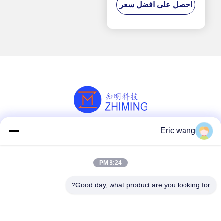
احصل على افضل سعر
المحور
Eric wang
وسائل التواصل الاجتماعي
8:24 PM
اتصل سريعًا
Good day, what product are you looking for?
هاتف
86--15801942596