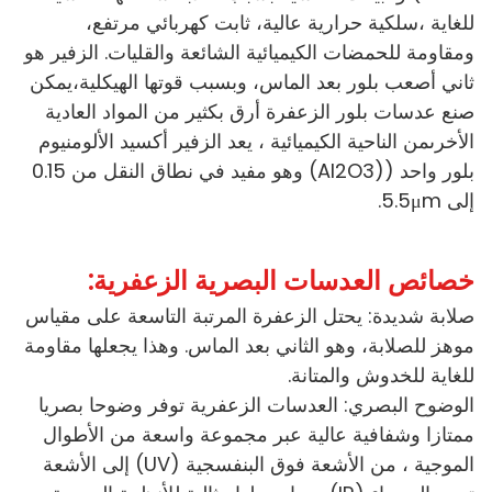
للغاية ،سلكية حرارية عالية، ثابت كهربائي مرتفع،
ومقاومة للحمضات الكيميائية الشائعة والقليات. الزفير هو
ثاني أصعب بلور بعد الماس، وبسبب قوتها الهيكلية،يمكن
صنع عدسات بلور الزعفرة أرق بكثير من المواد العادية
الأخرىمن الناحية الكيميائية ، يعد الزفير أكسيد الألومنيوم
بلور واحد ((Al2O3) وهو مفيد في نطاق النقل من 0.15
إلى 5.5μm.
خصائص العدسات البصرية الزعفرية:
صلابة شديدة: يحتل الزعفرة المرتبة التاسعة على مقياس
موهز للصلابة، وهو الثاني بعد الماس. وهذا يجعلها مقاومة
للغاية للخدوش والمتانة.
الوضوح البصري: العدسات الزعفرية توفر وضوحا بصريا
ممتازا وشفافية عالية عبر مجموعة واسعة من الأطوال
الموجية ، من الأشعة فوق البنفسجية (UV) إلى الأشعة