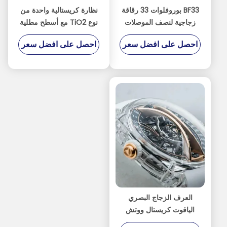
BF33 بوروفلوات 33 رقاقة
نظارة كريستالية واحدة من
زجاجية لنصف الموصلات
نوع TiO2 مع أسطح مطلية
MEMS البصرية
من ثلاثة جوانب
احصل على افضل سعر
احصل على افضل سعر
و<001>/<110> توجيه
للبحث البصري
العرف الزجاج البصري
الياقوت كريستال ووتش
حالة الحافة أجزاء C-