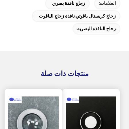
العلامات:
زجاج نافذة بصري
زجاج كريستال ياقوتي,نافذة زجاج الياقوت
زجاج النافذة البصرية
منتجات ذات صلة