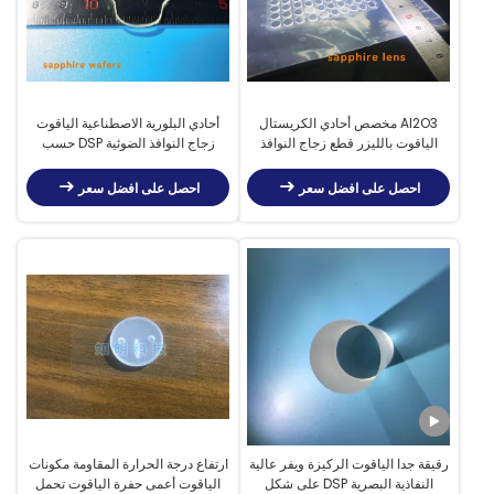
Al2O3 مخصص أحادي الكريستال
أحادي البلورية الاصطناعية الياقوت
الياقوت بالليزر قطع زجاج النوافذ
زجاج النوافذ الضوئية DSP حسب
Dia5.5 x 0.5mmt DSP
الطلب
احصل على افضل سعر
احصل على افضل سعر
رقيقة جدا الياقوت الركيزة ويفر عالية
ارتفاع درجة الحرارة المقاومة مكونات
النفاذية البصرية DSP على شكل
الياقوت أعمى حفرة الياقوت تحمل