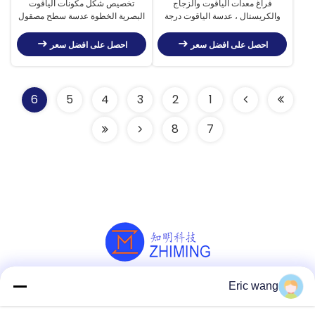
فراغ معدات الياقوت والزجاج
تخصيص شكل مكونات الياقوت
والكريستال ، عدسة الياقوت درجة
البصرية الخطوة عدسة سطح مصقول
حرارة عالية
للمعدات فراغ
احصل على افضل سعر
احصل على افضل سعر
6
5
4
3
2
1
8
7
Eric wang
وسائل التواصل الاجتماعي