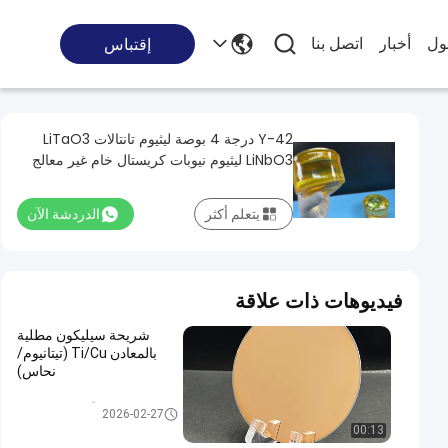
ول
أخبار
اتصل بنا
إقتباس
Y-42 درجة 4 بوصة ليثيوم تانتالات LiTaO3
LiNbO3 ليثيوم نيوبات كريستال خام غير معالج
يتعلم أكثر
الدردشة الآن
فيديوهات ذات علاقة
شريحة سيليكون مطلية
بالمعادن Ti/Cu (تيتانيوم/
نحاس)
ركيزة أشباه الموصلات
2026-02-27
00:13