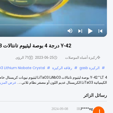
Y-42 درجة 4 بوصة ليثيوم تانتالات LiTaO3 LiNbO3 ليثيوم نيوبات كريستال خام غير معالج
ركيزة أشباه الموصلات
2023-06-25
71 الرؤى
#
الركيزة gasb
#
رقاقة الركيزة
#
O3 Lithium Niobate Crystal
الكيميائية LiTaO3.الكريستال عديم اللون أو مصفر.نظام ثلاثي ،...
عرض المزيد
رسائل الزائر
2024-09-08
IR
J****ng
J