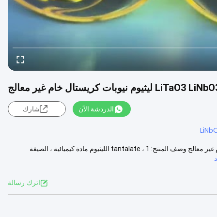
الدردشة الآن
شارك
LiNb
Y-42 ° LT 4 بوصة ليثيوم تانتالات LiTaO3 LiNbO3 ليثيوم نيوبات كريستال خام غير معالج وصف المنتج: 1 ، tantalate الليثيوم مادة كيميائية ، الصيغة
اترك رسالة