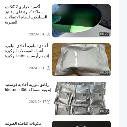
أكسيد حراري SiO2 ذو
سماكة كبيرة على رقائق
السيليكون لنظام الاتصالات
البصرية
ركيزة أشباه الموصلات
00:27
2023-10-10
أحادي البلورة أحادي البلورة
أشباه الموصلات الركيزة
إنديوم أرسينيد InAs الركيزة
ركيزة أشباه الموصلات
2024-09-13
00:06
رقائق بلورية أحادية فوسفيد
إنديوم بسماكة 350 - 650um
ركيزة أشباه الموصلات
2023-04-17
00:05
مكونات النافذة الضوئية