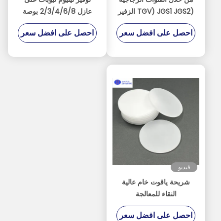
(TGV) JGS1 JGS2 الزفير
عازل 2/3/4/6/8 بوصة
BF33 الكوارتز الأبعاد القابلة
احصل على افضل سعر
احصل على افضل سعر
للتخصيص السماكة يمكن أن
تكون منخفضة إلى 100 م
فيديو
شريحة ياقوت خام عالية
النقاء للمعالجة
احصل على افضل سعر