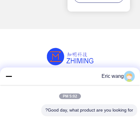
Eric wang
وسائل التواصل الاجتماعي
5:02 PM
اتصل سريعًا
Good day, what product are you looking for?
هاتف
86--15801942596