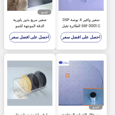
فيديو
سفير وافير 4 بوصة DSP
صفير مربع بذور بلورية
SSP 0001 C الطائرة تقبل
الدقة الموجهة للنمو
محور مخصص
الكريستالي
احصل على افضل سعر
احصل على افضل سعر
فيديو
من خلال القنوات الزجاجية
لوفير ليثيوم نيوبات على