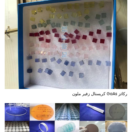
ركائز GaAs كريستال زفير ملون