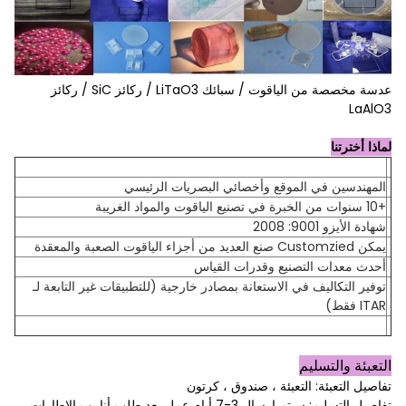
عدسة مخصصة من الياقوت / سبائك LiTaO3 / ركائز SiC / ركائز
LaAlO3
لماذا أخترتنا
المهندسين في الموقع وأخصائي البصريات الرئيسي
+10 سنوات من الخبرة في تصنيع الياقوت والمواد الغريبة
شهادة الأيزو 9001: 2008
يمكن Customzied صنع العديد من أجزاء الياقوت الصعبة والمعقدة
أحدث معدات التصنيع وقدرات القياس
توفير التكاليف في الاستعانة بمصادر خارجية (للتطبيقات غير التابعة لـ
ITAR فقط)
التعبئة والتسليم
تفاصيل التعبئة: التعبئة ، صندوق ، كرتون
تفاصيل التسليم: سيتم إرسال 3-7 أيام عمل بعد طلب أنابيب الإطارات