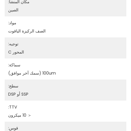
مكان المنشأ:
الصين
مواد:
الصف الركيزة الياقوت
توجيه:
المحور C
سماكة:
100um (سمك آخر موافق)
سطح:
SSP أو DSP
TTV:
＜ 10 ميكرون
قوس: