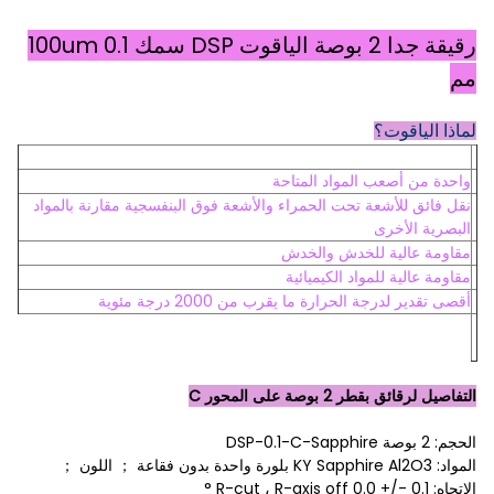
رقيقة جدا 2 بوصة الياقوت DSP سمك 100um 0.1
مم
لماذا الياقوت؟
واحدة من أصعب المواد المتاحة
نقل فائق للأشعة تحت الحمراء والأشعة فوق البنفسجية مقارنة بالمواد
البصرية الأخرى
مقاومة عالية للخدش والخدش
مقاومة عالية للمواد الكيميائية
أقصى تقدير لدرجة الحرارة ما يقرب من 2000 درجة مئوية
التفاصيل لرقائق بقطر 2 بوصة على المحور C
الحجم: 2 بوصة DSP-0.1-C-Sapphire
المواد: KY Sapphire Al2O3 بلورة واحدة بدون فقاعة ； اللون ；
الاتجاه: R-cut ، R-axis off 0.0 +/- 0.1 °