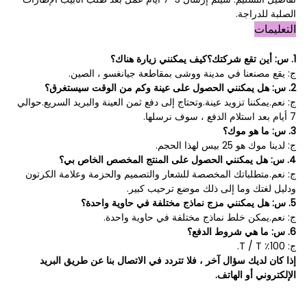
الصلبة للدراجة.
التعليمات
1. س: أين تقع شركتك؟كيف يمكنني زيارة هناك؟
ج: يقع مصنعنا في مدينة ووشى بمقاطعة جيانغسو ، الصين.
2. س: هل يمكنني الحصول على عينة وكم من الوقت سيستغرق؟
ج: نعم.يمكننا تزويد عينة.وتحتاج إلى دفع ثمن العينة والبريد السريع.حوالي
7 أيام بعد استلام الدفع ، سوف نرسلها.
3. س: ما هو موك؟
ج: لدينا موك هو 25 بيس لهذا الحجم.
4. س: هل يمكنني الحصول على المنتج المخصص الخاص بي؟
ج: نعم.متطلباتك المخصصة للشعار والتصميم والحزمة وعلامة الكرتون
ودليل لغتك وما إلى ذلك موضع ترحيب كبير.
5. س: هل يمكنني مزج نماذج مختلفة في حاوية واحدة؟
ج: نعم.يمكن خلط نماذج مختلفة في حاوية واحدة.
6. س: ما هي شروط الدفع؟
ج: 100٪ T / T.
إذا كان لديك سؤال آخر ، فلا تتردد في الاتصال بنا عن طريق البريد
الإلكتروني أو الهاتف.