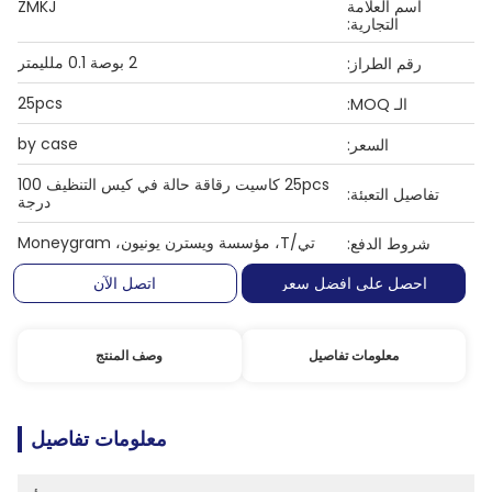
اسم العلامة
ZMKJ
التجارية:
2 بوصة 0.1 ملليمتر
رقم الطراز:
25pcs
الـ MOQ:
by case
السعر:
25pcs كاسيت رقاقة حالة في كيس التنظيف 100
تفاصيل التعبئة:
درجة
تي/T، مؤسسة ويسترن يونيون، Moneygram
شروط الدفع:
احصل على افضل سعر
اتصل الآن
معلومات تفاصيل
وصف المنتج
معلومات تفاصيل