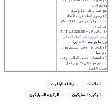
(1) t / t ، paypal ، اتحاد غرب ،
مونيغرام و
دفع ضمان على بابا وغيرها.
(2) رسوم البنك:
غرب الاتحاد -
30.00 دولار أمريكي (3000 دولار
أمريكي) ،
T / T-USD20.00 + ، PayPal-5٪.
يرجى الرجوع إلى البنك المحلي.
س: ما هو وقت التسليم؟
(1)
للمخزون: وقت التسليم هو 5
أيام عمل.
(2) للمنتجات حسب الطلب: وقت
التسليم هو 7 إلى 25 يوم عمل.
حسب الكمية
العلامات:
رقاقة الياقوت
الركيزة السليكون
الركيزة السيليكون