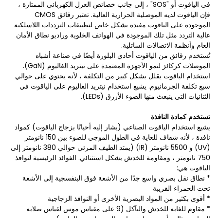
في الياقوت أو "SOS" ، إلى جانب خصائص العزل الكهربائي الممتازة ،
فإن الياقوت لديه الموصلية الحرارية العالية. تعتبر رقائق CMOS
الموجودة على الياقوت مفيدة بشكل خاص لتطبيقات الترددات اللاسلكية
عالية التردد مثل تلك الموجودة في الهواتف الخلوية وراديو نطاق الأمان
العام وأنظمة الاتصالات الساتلية.
تُستخدم رقائق من الياقوت أحادي البلورة أيضًا في صناعة أشباه
الموصلات كركائز لنمو الأجهزة المعتمدة على نيتريد الغاليوم (GaN).
استخدام الياقوت يقلل بشكل كبير من التكلفة ، لأنه يحتوي على حوالي
سبع تكلفة الجرمانيوم. يشيع استخدام نيتريد الغاليوم على الياقوت في
الثنائيات التي ينبعث منها الضوء الأزرق (LEDs).
تستخدم كمادة النافذة
يشيع استخدام الياقوت الصناعي (يشار إليه أحيانًا بزجاج الياقوت) كمواد
نافذة ، لأنه شفاف للغاية في الطول الموجي للضوء بين 150 نانومتر
(UV) و 5500 نانومتر (IR) (يمتد الطيف المرئي حوالي 380 نانومتر إلى
750 نانومتر ، ومقاومة للخدش بشكل استثنائي. الفوائد الرئيسية لنوافذ
الياقوت هي:
* نطاق نقل بصري واسع جدًا من الأشعة فوق البنفسجية إلى الأشعة
تحت الحمراء القريبة
* أقوى بكثير من المواد البصرية الأخرى أو النوافذ الزجاجية
* مقاوم للغاية للخدش والتآكل (9 على مقياس موس لقياس صلابة