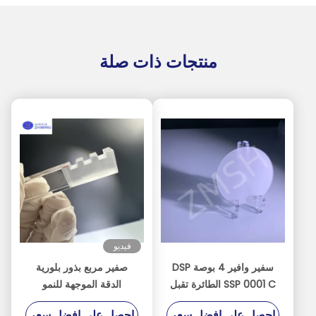
منتجات ذات صلة
فيديو
سفير وافير 4 بوصة DSP
صفير مربع بذور بلورية
SSP 0001 C الطائرة تقبل
الدقة الموجهة للنمو
محور مخصص
الكريستالي
احصل على افضل سعر
احصل على افضل سعر