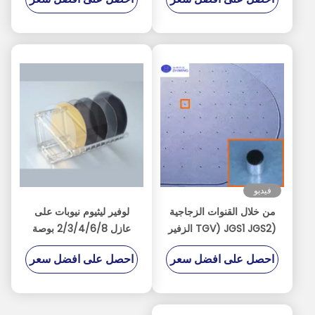
فيديو
من خلال القنوات الزجاجية
لوفير ليثيوم نيوبات على
(TGV) JGS1 JGS2 الزفير
عازل 2/3/4/6/8 بوصة
BF33 الكوارتز الأبعاد القابلة
احصل على افضل سعر
احصل على افضل سعر
للتخصيص السماكة يمكن أن
تكون منخفضة إلى 100 م