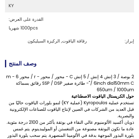
KY
القدرة على العرض:
1000pcs شهريا
إبراز:
رقاقة الياقوت
, 
الركيزة السيليكون
وصف المنتج
2 بوصة / 3 إنش 4 إنش / 5 إنش C - محور / محور - r / محور m - 6
"/ 6inch dia150mm C- طائرة صفير SSP / DSP رقائق بسماكة
650um / 1000um
حول الكريستال الياقوت الاصطناعية
تستخدم عملية Kyropoulos (عملية KY) لنمو بلورات الياقوت حاليًا من
قبل العديد من الشركات في الصين لإنتاج الياقوت للصناعات الإلكترونية
والبصرية.
ذوبان أكسيد الألومنيوم عالي النقاء في بوتقة بأكثر من 2100 درجة مئوية.
عادة ما تكون البوتقة مصنوعة من التنغستن أو الموليبدينوم. يتم غمس
بلورة البذور الموجهة بدقة في الألومينا المنصهرة. يتم سحب بلورة البذور