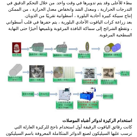
ببطء للأعلى وقد يتم تدويرها في وقت واحد. من خلال التحكم الدقيق في
التدرجات الحرارية ، ومعدل الشد وانخفاض معدل الحرارة ، من الممكن
إنتاج سبيكة كبيرة أحادية البلورة ، أسطوانية تقريبًا من الذوبان.
بعد زراعة كرات الياقوت الأحادي البلورية ، يتم حفرها في قلب أسطواني
، وتقطع الشرائح إلى سماكة النافذة المرغوبة وتلميعها أخيرًا حتى النهاية
السطحية المرغوبة.
استخدام الركيزة لدوائر أشباه الموصلات
كانت رقائق الياقوت الرقيقة أول استخدام ناجح للركيزة العازلة التي
ترسب عليها السيليكون لصنع الدوائر المتكاملة المعروفة باسم السيليكون