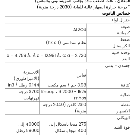
المعادن ، ثالث أصعب مادة بجانب المويسانيتي والماس)
* درجة حرارة انصهار عالية للغاية (2030 درجة مئوية)
خصائص الياقوت
جنرال لواء
صيغة
AL2O3
كيميائية
ضغط
نظام سداسي (hk o 1)
الكريستال
وحدة خلية
a = 4.758 Å، Å c = 12.991 Å، c: a = 2.730
البعد
جسدي - بدني
الانجليزية
قياس
(الامبراطوري)
كثافة
3.98 جم / سم مكعب
0.144 رطل / in3
1525 - 2000 Knoop ، 9
3700 درجة
صلابة
mhos
فهرنهايت
نقطة
2310 كلفن (2040 درجة
الانصهار
مئوية)
الهيكلي
275 ميجا باسكال إلى
40000 إلى
قوة الشد
400 ميجا باسكال
58000 رطل