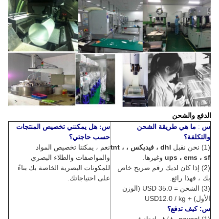
الدفع والشحن
س
:
ما هي طريقة الشحن
س: هل يمكنني تخصيص المنتجات
والتكلفة؟
حسب حاجتي؟
(1) نحن نقبل
dhl ، فيديكس ، tnt ،
نعم ، يمكننا تخصيص المواد
ups ، ems ، sf
وغيرها.
والمواصفات والطلاء البصري
(2) إذا كان لديك رقم صريح خاص
للمكونات البصرية الخاصة بك بناءً
بك ، فهذا رائع.
على احتياجاتك.
(3)
الشحن
=
USD 35.0 (الوزن
الأول) + USD12.0 / kg
س: كيف تدفع؟