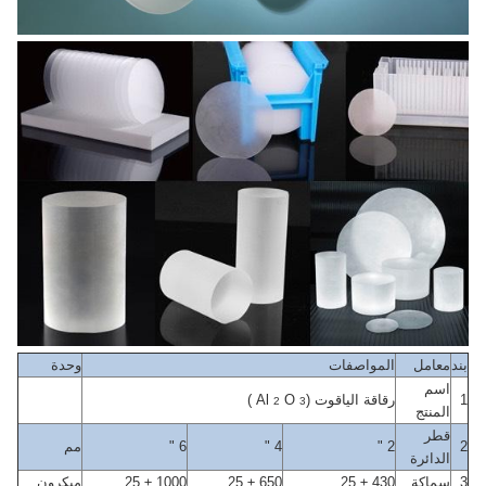
بند
معامل
المواصفات
وحدة
اسم
1
رقاقة الياقوت (Al
O
)
2
3
المنتج
قطر
2
2 "
4 "
6 "
مم
الدائرة
3
سماكة
430 ± 25
650 ± 25
1000 ± 25
ميكرون