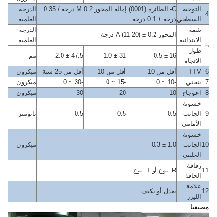
التوجيه
C- الطائرة (0001) إمالة المحور M 0.2 درجة / 0.35
الدرجة
4
السطحي
درجة ± 0.1 درجة
العلمية
شقة
الدرجة
المحور A (11-20) ± 0.2 درجة
الابتدائية
العلمية
5
طول
16 ± 0.5
31 ± 1.0
47.5 ± 2.0
مم
الاتجاه
6
TTV
أقل من 10
أقل من 10
أقل من 25 سنة
ميكرون
7
ينحني
-10 ~ 0
-15 ~ 0
-30 ~ 0
ميكرون
8
اعوجاج
10
20
30
ميكرون
خشونة
9
الجانب
0.5
0.5
0.5
نانومتر
الأمامي
خشونة
10
الجانب
1.0
± 0.3
ميكرون
الخلفي
رقاقة
11
R- نوع أو T- نوع
الحافة
علامة
12
يعدل أو يكيف
الليزر
مصنعنا