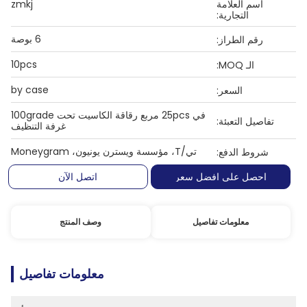
اسم العلامة
zmkj
التجارية:
6 بوصة
رقم الطراز:
10pcs
الـ MOQ:
by case
السعر:
في 25pcs مربع رقاقة الكاسيت تحت 100grade
تفاصيل التعبئة:
غرفة التنظيف
تي/T، مؤسسة ويسترن يونيون، Moneygram
شروط الدفع:
احصل على افضل سعر
اتصل الآن
معلومات تفاصيل
وصف المنتج
معلومات تفاصيل