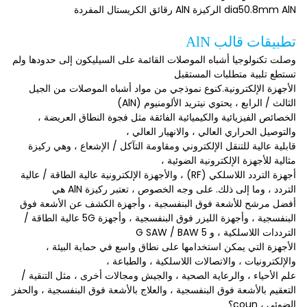
dia50.8mm AlN الركيزة AlN رقائق الكريستال المفردة
تطبيقات قالب AlN
وصلت تكنولوجيا أشباه الموصلات القائمة على السيليكون إلى حدودها ولم
تستطع تلبية متطلبات المستقبل
الأجهزة الإلكترونية.كنوع نموذجي من مواد أشباه الموصلات من الجيل
الثالث / الرابع ، يحتوي نيتريد الألومنيوم (AlN)
الخصائص الفيزيائية والكيميائية الفائقة مثل فجوة النطاق العريضة ،
والتوصيل الحراري العالي ، والانهيار العالي ،
قابلية عالية للتنقل الإلكتروني ومقاومة التآكل / الإشعاع ، وهي ركيزة
مثالية للأجهزة الإلكترونية الضوئية ،
أجهزة التردد اللاسلكي (RF) ، والأجهزة الإلكترونية عالية الطاقة / عالية
التردد ، وما إلى ذلك. على وجه الخصوص ، تعتبر ركيزة AlN هي
أفضل مرشح للأشعة فوق البنفسجية ، وأجهزة الكشف عن الأشعة فوق
البنفسجية ، وأجهزة الليزر فوق البنفسجية ، وأجهزة 5G عالية الطاقة /
الترددات اللاسلكية ، و 5 G SAW / BAW
الأجهزة التي يمكن استخدامها على نطاق واسع في حماية البيئة ،
والإلكترونيات ، والاتصالات اللاسلكية ، والطباعة ،
علم الأحياء ، والرعاية الصحية ، والجيش ومجالات أخرى ، مثل التنقية /
التعقيم بالأشعة فوق البنفسجية ، والعلاج بالأشعة فوق البنفسجية ، والحفز
الضوئي ، coun؟