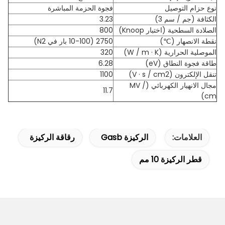
نوع حزام التوصيل
فجوة الحزمة المباشرة
الكثافة (جم / سم 3)
3.23
الصلادة السطحية (اختبار Knoop)
800
نقطة الانصهار (℃)
2750 (10-100 بار في N2)
الموصلية الحرارية (W / m · K)
320
طاقة فجوة النطاق (eV)
6.28
تنقل الإلكترون (V · s / cm2)
1100
مجال الانهيار الكهربائي (MV /
11.7
cm)
العلامات:
الركيزة Gasb
رقاقة الركيزة
قطر الركيزة 10 مم