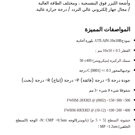
وأشعة الليزر فوق البنفسجية ، ومختلف الطاقة العالية
/ مجال جهاز إلكتروني عالي التردد / درجة حرارة عالية.
المواصفات المميزة
نموذج
UTI-AlN-10x10B- بلورة أحادية
القطر 10x10 ± 0.5 مم
；
سمك الركيزة (ميكرومتر) 400
± 50
توجيه
المحور C [0001] +/- 0.5 درجة
جودة درجة S- درجة (فائقة) P- درجة (إنتاج) R- درجة (بحث)
شقوق
لا شيء لا شيء <3 مم
FWHM-2θXRD @ (0002) <150
<300 <50
0
FWHM-HRXRD @ (10-12)
<100
<200 <40
0
خشونة السطح [5 × 5 م] (نانومتر)
الوجه CMP <0.5nm ؛N- الوجه (السطح
الخلفي) MP <1.2um ؛