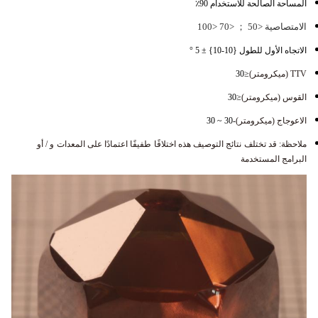
المساحة الصالحة للاستخدام 90٪
الامتصاصية <50 ； <70 <100
الاتجاه الأول للطول {10-10} ± 5 °
TTV (ميكرومتر)
≤30
القوس (ميكرومتر)
≤30
الاعوجاج (ميكرومتر)
-30 ~ 30
ملاحظة: قد تختلف نتائج التوصيف هذه اختلافًا طفيفًا اعتمادًا على المعدات و / أو
البرامج المستخدمة