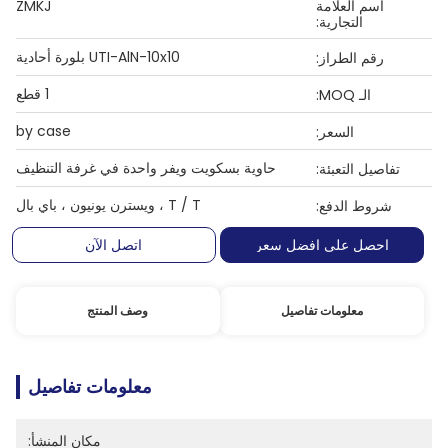
اسم العلامة
ZMKJ
التجارية:
UTI-AlN-10x10 بلورة أحادية
رقم الطراز:
1 قطع
الـ MOQ:
by case
السعر:
حاوية بسكويت ويفر واحدة في غرفة التنظيف
تفاصيل التعبئة:
T / T ، ويسترن يونيون ، باي بال
شروط الدفع:
احصل على افضل سعر
اتصل الآن
معلومات تفاصيل
وصف المنتج
معلومات تفاصيل
مكان المنشأ: