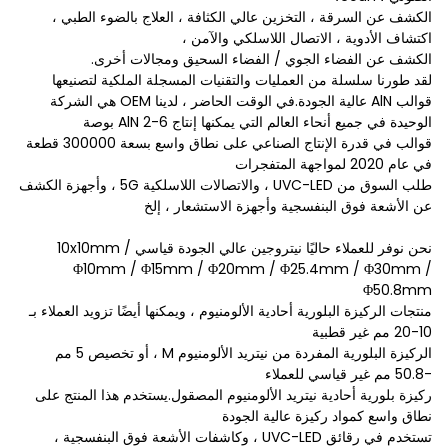
الكشف عن السرقة ، التخزين عالي الكثافة ، العلاج بالضوء الطبي ،
اكتشاف الأدوية ، الاتصال اللاسلكي والآمن ،
الكشف عن الفضاء الجوي / الفضاء السحيق ومجالات أخرى.
لقد طورنا سلسلة من العمليات والتقنيات المسجلة الملكية لتصنيعها
قوالب AlN عالية الجودة.في الوقت الحاضر ، لدينا OEM هي الشركة
الوحيدة في جميع أنحاء العالم التي يمكنها إنتاج AlN 2-6 بوصة
قوالب في قدرة الإنتاج الصناعي على نطاق واسع بسعة 300000 قطعة
في عام 2020 لمواجهة المتفجرات
طلب السوق من UVC-LED ، والاتصالات اللاسلكية 5G ، وأجهزة الكشف
عن الأشعة فوق البنفسجية وأجهزة الاستشعار ، إلخ
نحن نوفر للعملاء حاليًا نيتروجين عالي الجودة قياسي 10x10mm /
Φ10mm / Φ15mm / Φ20mm / Φ25.4mm / Φ30mm /
Φ50.8mm
منتجات الركيزة البلورية أحادية الألومنيوم ، ويمكنها أيضًا تزويد العملاء بـ
10-20 مم غير قطبية
الركيزة البلورية المفردة من نيتريد الألومنيوم M ، أو تخصيص 5 مم
-50.8 مم غير قياسي للعملاء
ركيزة بلورية أحادية نيتريد الألومنيوم المصقول.يستخدم هذا المنتج على
نطاق واسع كمواد ركيزة عالية الجودة
تستخدم في رقائق UVC-LED ، وكاشفات الأشعة فوق البنفسجية ،