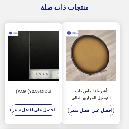
منتجات ذات صلة
أشرطة الماس ذات
الـ YAG (Y3Al5O12)
التوصيل الحراري العالي
لأجهزة الذكاء الاصطناعي
احصل على افضل سعر
احصل على افضل سعر
والاتصالات الراديوية وأجهزة
الطاقة