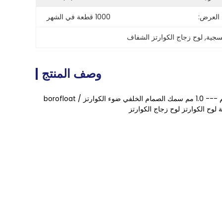
 العرض:
1000 قطعة في الشهر
فسجية
, 
لوح زجاج الكوارتز الشفاف
وصف المنتج
رقائق الكوارتز الشفافة سمك 0.5 مم عالية النفاذية ورقة زجاج الكوارتز الأشعة فوق البنفسجية 0.2 مم --- 1.0 مم سمك الصمام الخلفي ضوء الكوارتز / borofloat