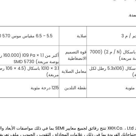
صلابة
5.5 - 6.5 مقياس موس 570 KHN 100
4.8 × 107 باسكال (N / م 2) (7000
قوة التصميم
أكبر من
ة مربعة)
الانضغاطية
بوصة مربعة) SMD 5730
3.7x1010 باسكال (5.3x106 رطل لكل
3.1 × 1010
معامل الصلابة
)
مربعة)
نقطة التلدين
1215 درجة مئوية
دم العرف
ياجاتك الفريدة بما في ذلك ، علامات المحاذاة ، الثقوب ، الجيوب ، ملف تعريف