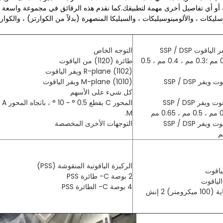
 أو أي تفاصيل أخرى مهمة لتطبيقك.كما نقدم هذه الرقائق في مجموعة واسعة 
سليكات ، والألومينوسيليكات ، والسيليكا المنصهرة (بدلاً من الكوارتز) ، والكوارت
التوجه الخاص
0.1 مم ، 0.175 مم ، 0.2 مم ؛0.3 مم ، 0.4 مم ، 0.5
طائرة (1120) من الياقوت
R-plane (1102) ويفر الياقوت
M-plane (1010) ويفر الياقوت
كل شيء على الأسهم
المح
M.
التوجهات الأخرى المخصصة
الركيزة الياقوتية المنقوشة (PSS)
2 بوصة C- طائرة PSS
4 بوصة C- الطائرة PSS
) 2 إنش