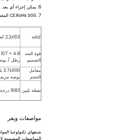
6. يمكن إجراء أي بعد.
7. CE.RoHs SGS المعتمدة.
كثافة
2.2x103 كجم / م 3
قوة الشد
التصميم
رطل / بوص
معامل
الحجم
بوصة مربعة
نقطة تليين
1683 درجة مئوية
مواصفات ويفر
شنغهاي تكنولوجيا المواد XKH.Co. ، Ltd تنتج رقائق لجميع معايير SEMI بما في ذلك مواصفات الأبعاد والمسطحة والشق.بالإضافة إلى ذلك ، نحن نق
المواصفات المصممة لاحت