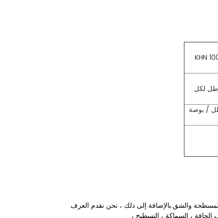
 1.1 × l09 Pa (160.000 رطل لكل
 باسكال (4.5 × 106 رطل / بوصة
 الحافة ، السماكة ، التسطيح ،