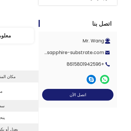
اتصل بنا
معلوم
Mr. Wang
Eric-wang@sapphire-substrate.com
+8615801942596
مكان المن
ما
اتصل الآن
سط
ينح
يعدل أو يك