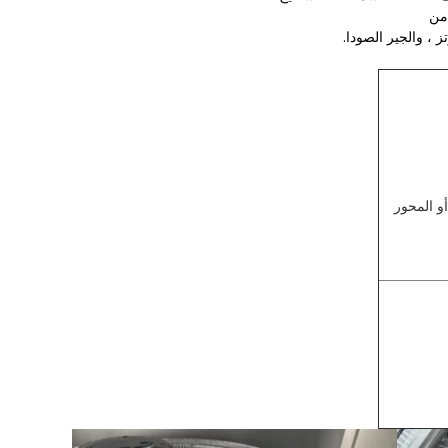
من
ز ، والجير الصودا.
ور C بقطع 0.5 ° ~ 10 ° ، باتجاه المحور A أو المحور