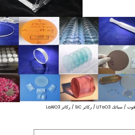
كائز SiC / ركائز LaAlO3