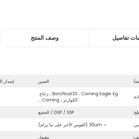
ات تفاصيل
وصف المنتج
شأ:
الصين
إصدار ال
Borofloat33 ، Corning Eagle Xg ، زجاج 
دة:
الكوارتز ، Corning ...
ح:
DSP / SSP / الجشع
ني:
＜ 30um (القوس الآخر على ما يرام)
يف:
مقبول