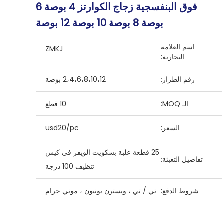
فوق البنفسجية زجاج الكوارتز 4 بوصة 6
بوصة 8 بوصة 10 بوصة 12 بوصة
اسم العلامة
ZMKJ
التجارية:
رقم الطراز:
2،4،6،8،10،12 بوصة
الـ MOQ:
10 قطع
السعر:
usd20/pc
25 قطعة علبة بسكويت الويفر في كيس
تفاصيل التعبئة:
تنظيف 100 درجة
شروط الدفع:
تي / تي ، ويسترن يونيون ، موني جرام