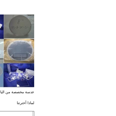
عدسة مخصصة من الياقوت / سبائك LiTaO3 / ر
لماذا أخترتنا