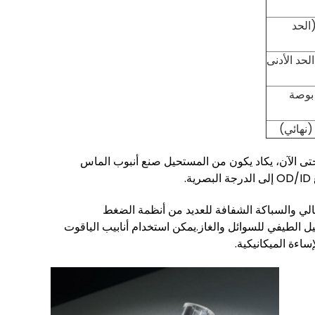
(الحد
الحد الأدنى
ل لكل بوصة
ي أصعب المواد بجانب الماس.حتى الآن، يكاد يكون من المستحيل صنع أنبوب الماس
أنابيب الياقوت ZMSH أفضل حاويات الضغط العالي والسباكة الشفافة للعديد من أنظمة الضغط
يل الطيفي للسوائل والغاز.يمكن استخدام أنابيب الياقوت
اءة الميكانيكية.