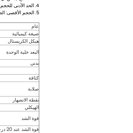
4. الحد الأدنى للحجم: الطول> 10 مم/ القطر الخارجي> 1.9 مم
5. الحجم الأقصى: الطول <300 مم / OD <200 مم
عام
صيغة كيميائية
هيكل الكريستال
البعد خلية الوحدة
بدني
كثافة
صلابة
نقطة الانصهار
الهيكلي
قوة الشد
قوة الشد عند