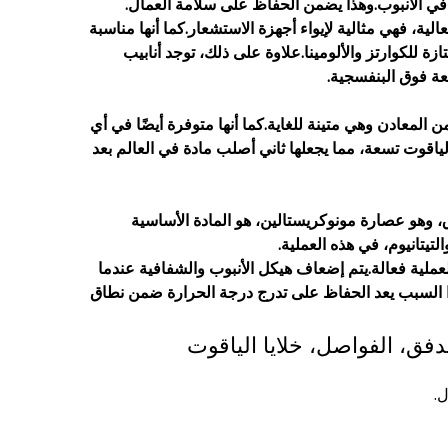
 في الأنبوب.وهذا يضمن الحفاظ على سلامة العمال.
الية، فهي مثالية لإيواء أجهزة الاستشعار.كما أنها مناسبة
ة للكوارتز والألومينا.علاوة على ذلك، توجد أنابيب
عة فوق البنفسجية.
المعادن وهي متينة للغاية.كما أنها متوفرة أيضًا في أي
الياقوت تسعة، مما يجعلها ثاني أصلب مادة في العالم بعد
ق، وهو عصارة مونوكريستالين، هو المادة الأساسية
يتانيوم، في هذه العملية.
ملية فعالة.يتم إضعاف هيكل الأنبوب والشفافية عندما
لهذا السبب يعد الحفاظ على تدرج درجة الحرارة ضمن نطاق
تدفق، الفواصل، خلايا الياقوت