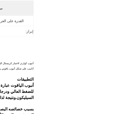
مي
القدرة على العر
إبراز:
أنبوب كوارتز لاختبار كريستال ال
أنابيب على شكل أنبوب ياقوتي وأ
التطبيقات
أنبوب الياقوت عبارة
للضغط العالي ودرجات 
السيليكون.ونتيجة لذل
بسبب خصائصه البصرية 