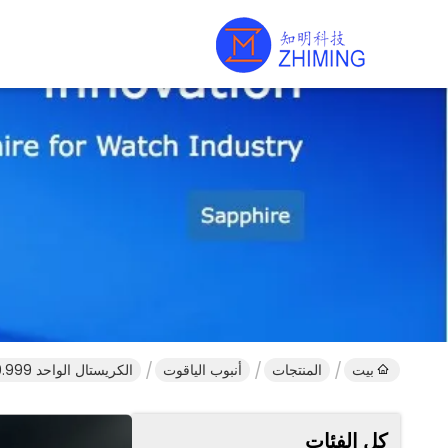
بيت
المنتجات
أنبوب الياقوت
الكريستال الواحد Al2O3 99.999 أنابيب الزعفري قضبان بصرية الصف الزعفري النوافذ
كل الفئات