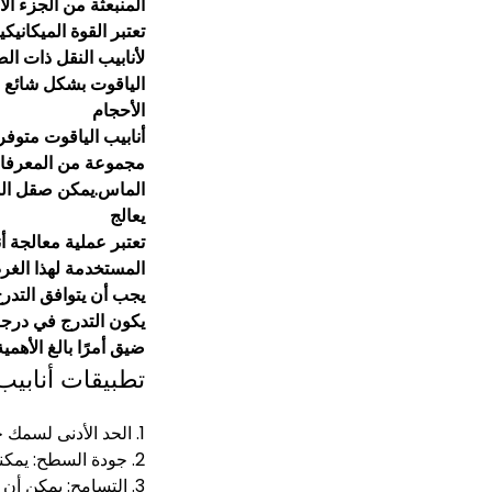
المنبعثة من الجزء ال
تعتبر القوة الميكانيك
لأنابيب النقل ذات ال
الياقوت بشكل شائع في
الأحجام
أنابيب الياقوت متوفر
مجموعة من المعرفات و
الماس.يمكن صقل السط
يعالج
تعتبر عملية معالجة أ
المستخدمة لهذا الغرض
يجب أن يتوافق التدر
يكون التدرج في درجة 
ضيق أمرًا بالغ الأهمية
تطبيقات أنابيب 
1. الحد الأدنى لسمك جدار الأنبوب 0.2 مم (الطول <30 مم)، يعتمد بشكل أساسي على الطول.
2. جودة السطح: يمكننا توريد نوعين أرضي/شفاف.(ينطبق على الأسطح الخارجية والداخلية)
3. التسامح: يمكن أن يكون أفضل ± 0.05 مم