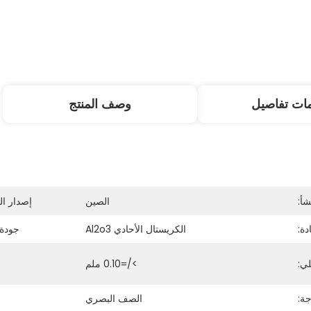
ات تفاصيل
وصف المنتج
شأ:
الصين
إصدار ال
دة:
الكريستال الأحادي Al2o3
جودة 
لي:
>/=0.10 ملم
ة:
الصف البصري