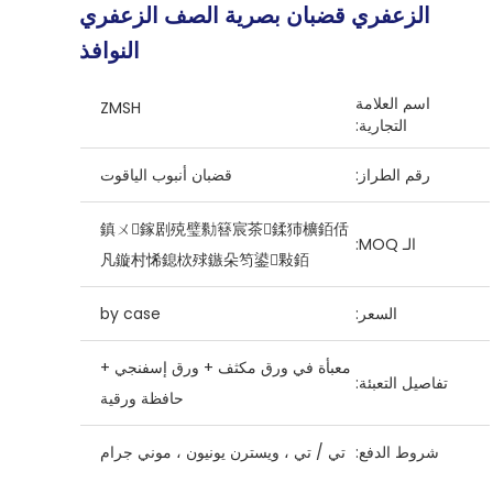
الزعفري قضبان بصرية الصف الزعفري
النوافذ
اسم العلامة
ZMSH
التجارية:
رقم الطراز:
قضبان أنبوب الياقوت
鎮ㄨ鎵剧殑璧勬簮宸茶鍒犻櫎銆佸
الـ MOQ:
凡鏇村悕鎴栨殏鏃朵笉鍙敤銆
السعر:
by case
معبأة في ورق مكثف + ورق إسفنجي +
تفاصيل التعبئة:
حافظة ورقية
شروط الدفع:
تي / تي ، ويسترن يونيون ، موني جرام