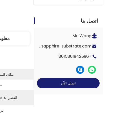
اتصل بنا
Mr. Wang
معلوم
Eric-wang@sapphire-substrate.com
+8615801942596
مكان المن
اتصل الآن
ما
القطر الداخ
درج