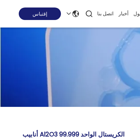
ول
أخبار
اتصل بنا
إقتباس
الكريستال الواحد Al2O3 99.999 أنابيب