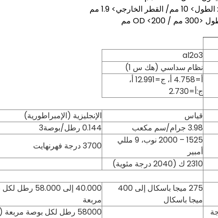
al2o3
نظام سداسي (هك س 1)
أ=4.758 أ، ج=12.991 أ،
ج:أ=2.730
قياس
الإنجليزية (الإمبراطورية)
3.98 جرام/سم مكعب
0.144 رطل/بوصة3
1525 – 2000 نوب، 9 مللي
3700 درجة فهرنهايت
أمبير
2310 ك (2040 درجة مئوية)
275 ميجا باسكال إلى 400
40.000 إلى 58.000 رطل
ميجا باسكال
مربعة
 20 درجة
58000 رطل لكل بوصة مربعة (