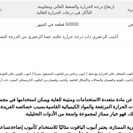
ارتفاع درجة الحرارة والضغط العالي ومقاومة 
زة:
تك
التآكل في درجات الحرارة العالية
ض:
50000 قطعة في الشهر
أنابيب الزعفري ذات درجة حرارة عالية
, 
عصا الزعفري من الدرجة البص
ياقوت الشفاف عالي الحرارة مع شفة / أنبوب زجاجي من الياقوت المصقول بصريًا / أنبوب ياقوتي عالي الجودة وح
نابيب ياقوتية والقضبان والمجالات والأشكال الخاصة، وأنابيب وقضبان من الياقوت الكريستالي المفرد، ذات
 عن مادة متعددة الاستخدامات ومتينة للغاية ويمكن استخدامها في مجم
الحرارة المرتفعة والمواد الكيميائية القاسية.بسبب خصائصه الفريدة، ف
ك، فهو خيار ممتاز لمجموعة واسعة من الأدوات التحليلية.
الممتازة، يعتبر أنبوب الياقوت مثاليًا للاستخدام كأنبوب إضاءة.تساع