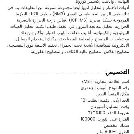
النهائية ، وأنابيب إكسيمر كورونا.
أدوات الاختبار والتحليل لديها أيضا مجموعة متنوعة من التطبيقات بما في
ذلك طيف الرنين المغناطيسي النووي (NMR) ، طيف الكتلة البلازما
المزدوجة بشكل محرك (ICP-MS) ،قياس درجة الحرارة بالبصرية
الحرارية، تحليل معالجة البترول في الخط، طيف الكتلة، تحليل العينات
البيولوجية والكيميائية، أنابيب مغلقة، أنابيب اختبار، وأكثر من ذلك.
مع تطبيقات المصباح والمغلفة المصباحية، يمكنك استخدام الوسائل
الإلكترونية لمكافحة الأشعة تحت الحمراء، تعقيم الأشعة فوق البنفسجية،
مصابيح الفلاش، مصابيح عالية الكثافة، والمصابيح الفلورية.
التخصيص:
اسم العلامة التجارية: ZMSH
رقم النموذج: أنبوب الزعفري
مكان المنشأ: الصين
الحد الأدنى لكمية الطلب: 10
وقت التسليم: أسبوعان
شروط الدفع: 100%T/T
القدرة على التوريد: 100000
سمك: مخصص
الطول: 1-800 ملم