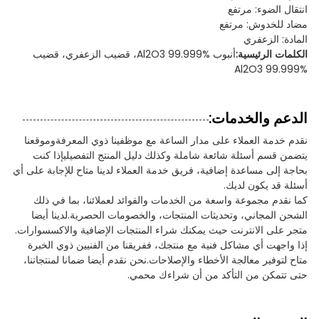
انتقال الضوء: مرتفع
مضاد للخدوش: مرتفع
المادة: الزعفري
الكلمات الرئيسية:
أنبوب Al2O3 99.999%، قضيب الزعفري، قضيب
Al2O3 99.999%
الدعم والخدمات:
نقدم خدمة العملاء على مدار الساعة مع موظفينا ذوي المعرفةوموقعنا
يتضمن قسم أسئلة شائعة شاملة وكذلك دليل المنتج التفصيليإذا كنت
بحاجة إلى مساعدة إضافية، فريق خدمة العملاء لدينا متاح للإجابة على أي
أسئلة قد يكون لديك.
كما نقدم مجموعة واسعة من الخدمات والفوائد لعملائنا، بما في ذلك
الشحن المجاني، وتحديثات المنتجات، والخصومات الحصرية.لدينا أيضا
متجر على الانترنت حيث يمكنك شراء المنتجات الإضافية والاكسسوارات.
إذا واجهت أي مشاكل فنية مع منتجك، ففريقنا من الفنيين ذوي الخبرة
متاح لتوفير معالجة الأخطاء والإصلاحات.نحن نقدم أيضا ضمانا لمنتجاتنا،
حتى تتمكن من التأكد من أن شراءك محمي.