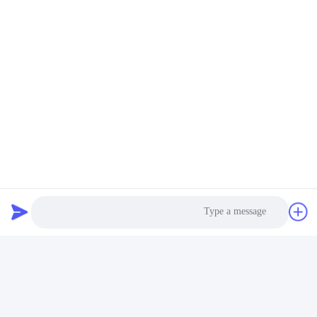
25-500um صفير كابل
حل نقل بصري مقاوم
الاتصالات الألياف الضوئية
لدرجات الحرارة العالية من
الألومينا الألياف البلورية
الألياف الضوئية الياقوتية
احصل على افضل سعر
احصل على افضل سعر
واحدة Al2O3
فيديو
قضيب الروبي (قضيب
عصا زعفرانية مصنوعة بدقة
الروبي البلوري الوحيد)
نضارة عالية قطعة زعفرانية
Photo
للطب والصناعة والفضاء
بلورية واحدة