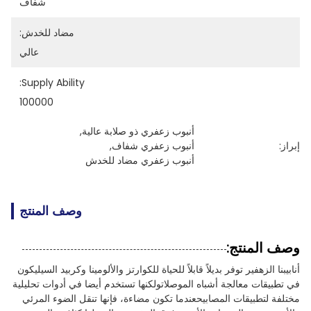
شفّاف
مضاد للخدش:
عالي
Supply Ability:
100000
أنبوب زعفري ذو صلابة عالية
, 
إبراز:
أنبوب زعفري شفاف
, 
أنبوب زعفري مضاد للخدش
وصف المنتج
وصف المنتج:
أنابيبنا الزهفير توفر بديلاً قابلاً للحياة للكوارتز والألومينا وكربيد السيليكون
في تطبيقات معالجة أشباه الموصلاتولكنها تستخدم أيضا في أدوات تحليلية
مختلفة لتطبيقات المصابيحعندما تكون مضاءة، فإنها تنقل الضوء المرئي