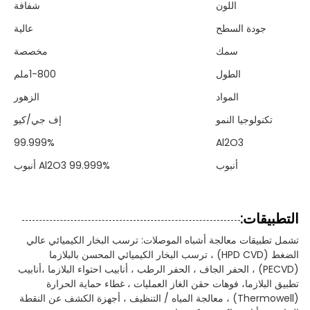
اللون
شفافة
جودة السطح
عالية
سمك
مخصصة
الطول
1-800ملم
المواد
الزهور
تكنولوجيا النمو
إف جي/كيو
99.999%
Al2O3
أنبوب
Al2O3 99.999% أنبوب
التطبيقات:
تشمل تطبيقات معالجة أشباه الموصلات: ترسب البخار الكيميائي عالي
الضغط (HPD CVD) ، ترسب البخار الكيميائي المحسن بالبلازما
(PECVD) ، الحفر الجاف ، الحفر الرطب ، أنابيب احتواء البلازما ،أنابيب
تطبيق البلازما، فوهات حقن الغاز العمليات ، غطاء حماية الحرارة
(Thermowell) ، معالجة المياه / التنظيف ، أجهزة الكشف عن النقطة