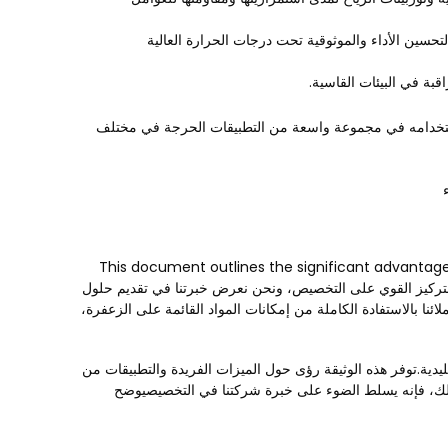
سين الأداء والموثوقية تحت درجات الحرارة العالية
قبة في البيئات القاسية.
ستخدامه في مجموعة واسعة من التطبيقات الحرجة في مختلف
This document outlines the significant advantage
tailor sapphire-based products to meet the unique requirements of oمع التركيز القوي على التخصيص، ونحن نعرض خبرتنا في تقديم حلول
 بالاستفادة الكاملة من إمكانات المواد القائمة على الزعفرة،
قليدية.توفر هذه الوثيقة رؤى حول الميزات الفريدة والتطبيقات من
 ذلك، فإنه يسلط الضوء على خبرة شركتنا في التخصيصيوضح