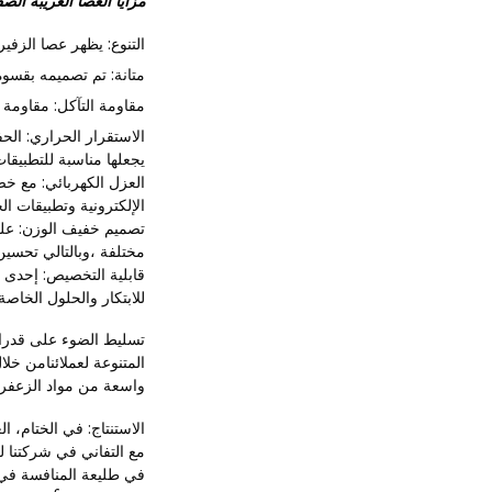
مزايا العصا الغريبة الص
التنوع: يظهر عصا الزفير
متانة: تم تصميمه بقسوة
مقاومة التآكل: مقاومة م
الاستقرار الحراري: ال
يجعلها مناسبة للتطبيقات
العزل الكهربائي: مع خص
الإلكترونية وتطبيقات الج
تصميم خفيف الوزن: على
مختلفة ،وبالتالي تحسين 
قابلية التخصيص: إحدى ال
للابتكار والحلول الخاصة 
تسليط الضوء على قدرات
المتنوعة لعملائنامن خل
واسعة من مواد الزعفران
الاستنتاج: في الختام، ا
مع التفاني في شركتنا لل
في طليعة المنافسة في ا