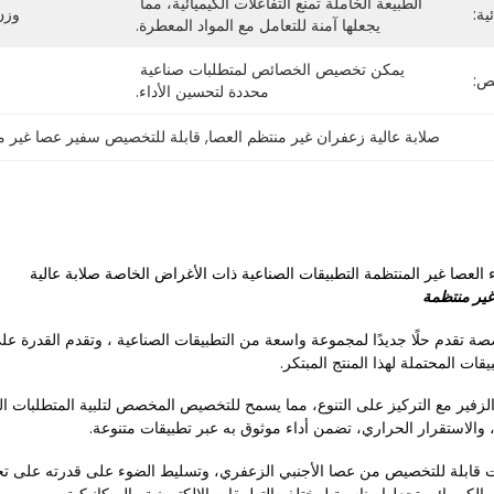
الطبيعة الخاملة تمنع التفاعلات الكيميائية، مما 
ية:
وزن
يجعلها آمنة للتعامل مع المواد المعطرة.
يمكن تخصيص الخصائص لمتطلبات صناعية 
ص:
محددة لتحسين الأداء.
صلابة عالية زعفران غير منتظم العصا
, 
قابلة للتخصيص سفير عصا غير م
العصا غير المنتظمة التطبيقات الصناعية ذات الأغراض الخاصة صلابة عالية
ير منتظمة
صة تقدم حلًا جديدًا لمجموعة واسعة من التطبيقات الصناعية ، وتقدم القدرة عل
قات المحتملة لهذا المنتج المبتكر.
لزفير مع التركيز على التنوع، مما يسمح للتخصيص المخصص لتلبية المتطلبات ال
ل، والاستقرار الحراري، تضمن أداء موثوق به عبر تطبيقات متنوعة.
قابلة للتخصيص من عصا الأجنبي الزعفري، وتسليط الضوء على قدرته على تحم
كهربائي تجعلها مناسبة لمختلف التطبيقات الإلكترونية والميكانيكية.