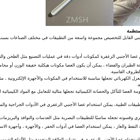
منتظمة
نبي القابل للتخصيص مجموعة واسعة من التطبيقات في مختلف الصناعات بسبب قاب
عصا الأجنبي الزعفرة كمكونات أدوات دقة في عمليات التصنيع مثل الطحن والتح
ة الطيران والفضاء ، يمكن أن يكون العصا مكونات هيكلية خفيفة الوزن أو محام
لظروف القاسية.
زل الكهربائي تجعلها مناسبة للاستخدام في المكونات والأجهزة الإلكترونية ، م
.
ومة العصا للتآكل والحصانة الكيميائية تجعلها مثالية للتعامل مع المواد الكيميائية
طبيقات الطبية، يمكن استخدام عصا الأجنبي الزعفري في الأدوات الجراحية والم
ي وقسوته تجعله مناسبًا للتطبيقات البصرية مثل العدسات والنوافذ والبريزمات ف
النفط والغاز ، يمكن استخدام العصا في أدوات الحفر ، والأجهزة ، وأجهزة الاست
استخدام عصا الأجنبي الزعفري في تقنيات الطاقة المتجددة مثل الألواح الشمسية 