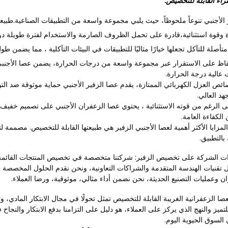
فراء القابلة للتخصيص:
 الأجنبي تنوعاً ملحوظاً، حيث يلبي مجموعة واسعة من التطبيقات الصناعية.طبيعته 
 وقوة استثنائية،قادرة على تحمل الظروف الصارمة والاستخدام لفترة طويلة دو
تأصلة للتآكل تجعلها خيارًا مثاليًا للتطبيقات في البيئات التآكلية ، مما يضمن طو
حفاظ على الاستقرار عبر مجموعة واسعة من درجات الحرارة، يضمن عصا الأجنبي
 عالية درجة الحرارة.
ائص العزل الكهربائي الممتازة، يقدم عصا الزفير الأجنبي حماية موثوقة ضد التو
هد العالي.
 الرغم من قوته الاستثنائية ، يحتوي عصا الزعفران الأجنبي على تصميم خفيف 
الكفاءة العامة.
مزايا الأكثر أهمية لعصا الأجنبي الزفير هي طبيعتها القابلة للتخصيص. مصممة لتلب
بالتطبيق.
 الشركة على تخصيص الزفير: شركتنا متخصصة في تخصيص المنتجات القائمة على 
ال تقنيات الهندسة المتقدمة والشراكات التعاونية، ونحن نقدم الحلول المخصصة
 وعمليات التصنيع الحديثة، نحن نضمن أداء مثالي، موثوقية، ورضا العملاء.
لعصا الزعفرانية الغريبة القابلة للتخصيص تمثل تحولًا في مجال الابتكار المادي، و
تميز والنهج الذي يركز على العملاء، هو دليل على التزامنا بدفع الابتكار والنجاح
لسوق الحيوية اليوم.