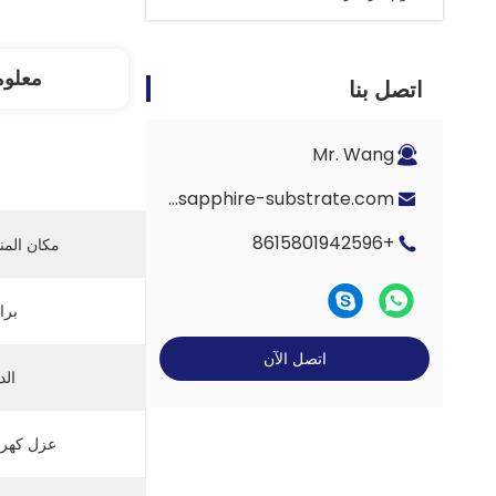
معلوم
اتصل بنا
Mr. Wang
Eric-wang@sapphire-substrate.com
+8615801942596
مكان المن
برا
اتصل الآن
الد
عزل كهرب