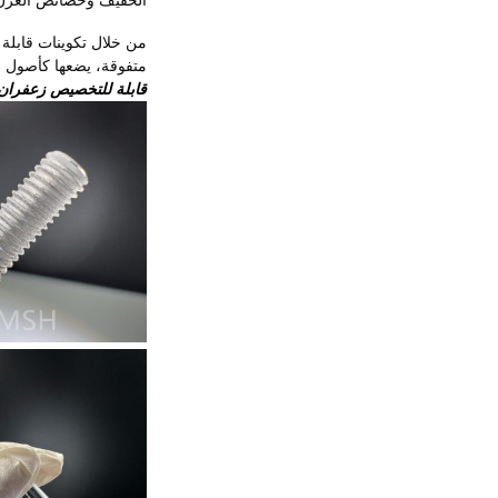
من خلال تكوينات قابلة 
متفوقة، يضعها كأصول قي
قابلة للتخصيص زعفران 