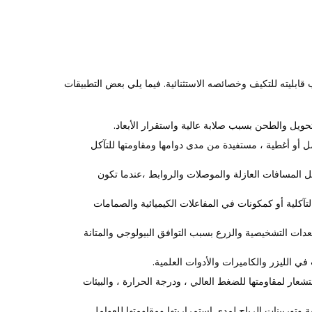
ليته للتكيف وخصائصه الاستثنائية. فيما يلي بعض التطبيقات
ويل والطحن بسبب صلابة عالية واستقرار الأبعاد.
ل أو أغطية ، مستفيدة من مدى دوامها ومقاومتها للتآكل
ثل المسافات العازلة والموصلات والروابط ،عندما تكون
 التآكلية أو كمكونات في المفاعلات الكيميائية والصمامات
عدات التشخيصية والزرع بسبب التوافق البيولوجي والمتانة
ي الليزر والكاميرات والأدوات العلمية.
شعار لمقاومتها للضغط العالي ، ودرجة الحرارة ، والبيئات
وتوربينات الرياح لمدى استمراريتها ومقاومتها للعوامل