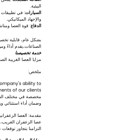
البيئية.
السيارات
: في تطبيقات 
والإجهاد الميكانيكي.
الدفاع
: قوة العصا ومتان
بشكل عام، قابلية تخص
الصناعات،يقدم أداءً وم
خدمة تخصيصنا
مزايا العصا الغريبة ا
ملخص:
ompany's ability to
مخصصة في مختلف الصناعا
وضمان أداء استثنائي ورض
مقدمة: العصا الزعفرانية
عصا الزعفران الغريب، 
التزامنا بتجاوز توقعات عم