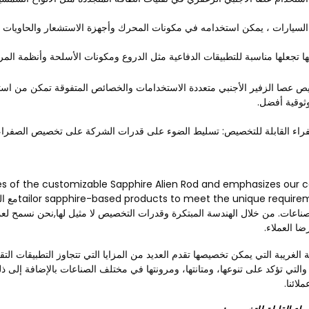
السيارات ، يمكن استخدامه في مكونات المحرك وأجهزة الاستشعار والحاويات لتح
تها تجعلها مناسبة للتطبيقات الدفاعية مثل الدروع ومكونات الأسلحة وأنظمة المرا
يص عصا الزفير الأجنبي متعددة الاستخدامات والخصائص المتفوقة تمكن من ا
وثوقية أفضل.
لصفراء القابلة للتخصيص: تسليط الضوء على قدرات الشركة على تخصيص الصفراء
s of the customizable Sapphire Alien Rod and emphasizes our c
ur clients
ت. من خلال الهندسة المبتكرة وقدرات التخصيص لا مثيل لها,نحن نسمح لعملائنا
ا العملاء.
 الغريبة التي يمكن تخصيصها تقدم العديد من المزايا التي تتجاوز التطبيقات الت
والتي تؤكد على تنوعها، ومتانتها، ومرونتها في مختلف الصناعات بالإضافة إلى
لائنا.