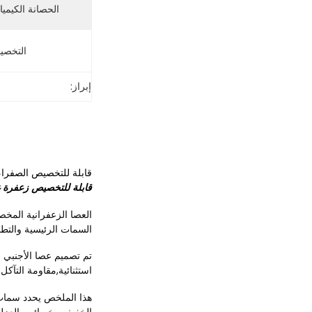
الحصانة الكيميائ
التخصي
إبراز:
قابلة للتخصيص الصفراء 
قابلة للتخصيص زعفرة غ
العصا الزعفرانية المخص
السمات الرئيسية والتطبي
تم تصميم عصا الأجنبي ا
استثنائية,مقاومة التآك
هذا الملخص يحدد سمات 
الخفيف وخصائص العزل ال