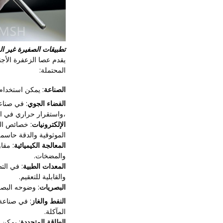
تطبيقات الصفيرة غير ال
يقدم عصا الزعفرة الأج
المحتملة:
الصناعة
: يمكن استخدام 
الفضاء الجوي
: في صناع
،واستقرار حراري في ا
الإلكترونيات
: خصائص الع
الموثوقية والدقة حاسمة
المعالجة الكيميائية
: مقا
والمضخات.
المعدات الطبية
: في الت
والقابلية للتعقيم.
البصريات
: وضوحه البصر
النفط والغاز
: في صناعة 
المآكلة.
الطاقة المتجددة
: يمكن 