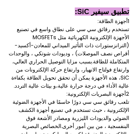
تطبيق سيفير SiC:
1أجهزة الطاقة:
تستخدم رقائق سي سي على نطاق واسع في تصنيع
الأجهزة الإلكترونية الكهربائية مثل MOSFETs
(الترانزستورات ذات التأثير الميداني للمعادن-أكسيد-
أقراص نصف الموصلات) ، وديودات شوتكي ، والوحدات
المتكاملة للطاقة.بسبب مزايا التوصيل الحراري العالي،
وارتفاع فولتاج الانهيار، وارتفاع حركة الإلكترونات من
SiC، هذه الأجهزة يمكن أن تحقق تحويل الطاقة بكفاءة
عالية الأداء في درجة حرارة عالية،و بيئات عالية التردد.
2أجهزة البصريات الإلكترونية:
تلعب رقائق سي سي دورًا حاسمًا في الأجهزة الضوئية
الإلكترونية ، حيث تستخدم في تصنيع أجهزة الكشف
الضوئي والديودات الليزرية ومصادر الأشعة فوق
البنفسجية ، من بين أمور أخرى.الخصائص البصرية