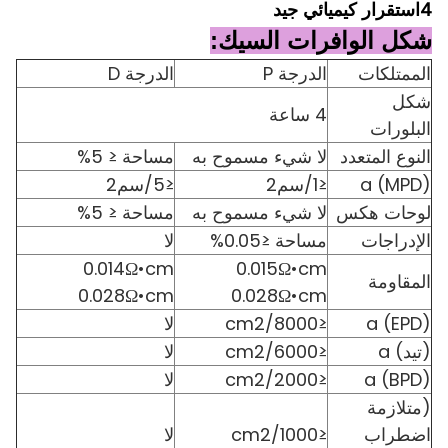
4استقرار كيميائي جيد
شكل الوافرات السيك:
الممتلكات
الدرجة P
الدرجة D
شكل
4 ساعة
البلورات
النوع المتعدد
لا شيء مسموح به
مساحة ≤ 5%
(MPD) a
≤1/سم2
≤5/سم2
لوحات هكس
لا شيء مسموح به
مساحة ≤ 5%
الإدراجات
مساحة ≤0.05%
لا
0.014Ω•cm
0.015Ω•cm
المقاومة
0.028Ω•cm
0.028Ω•cm
(EPD) a
≤8000/cm2
لا
(تيد) a
≤6000/cm2
لا
(BPD) a
≤2000/cm2
لا
(متلازمة
اضطراب
≤1000/cm2
لا