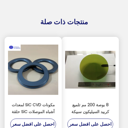
منتجات ذات صلة
8 بوصة 200 مم تلميع
مكونات SiC CVD لمعدات
كربيد السيليكون سبيكة
أشباه الموصلات SiC حلقة
الركيزة سيك رقاقة أشباه
SiC SiC الكترود الجاف
احصل على افضل سعر
احصل على افضل سعر
الموصلات
الحفر