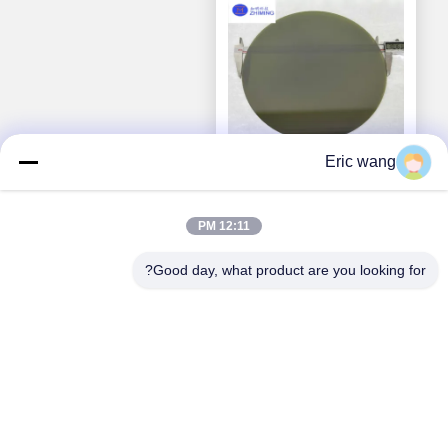
Eric wang
12 بوصة (300 مم) سي
12:11 PM
سي (كربيد السيليكون)
Good day, what product are you looking for?
احصل على افضل سعر