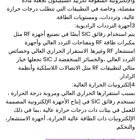
والإلكترونية المتفوقة لكربيد السيليكون تجعله مادة
مفضلة، وخاصة في التطبيقات التي تتطلب درجات حرارة
عالية، وترددات، ومستويات الطاقة.
3أجهزة الترددات الراديوية:
يتم استخدام رقائق SiC أيضًا في تصنيع أجهزة RF مثل
مكبرات طاقة RF ومفتاحات التردد العالي وأجهزة
استشعار RF وغيرها. الاستقرار الحراري العالي وخصائص
التردد العالي ،والخسائر المنخفضة لـ SiC تجعلها خيار
مثالي لتطبيقات RF مثل الاتصالات اللاسلكية وأنظمة
الرادار.
4إلكترونيات الحرارة العالية:
بسبب استقرارها الحراري العالي ومرونة درجة الحرارة ،
تستخدم رقائق SiC في إنتاج الأجهزة الإلكترونية المصممة
للعمل في بيئات ذات درجات حرارة عالية ،بما في ذلك
الإلكترونيات ذات الطاقة عالية الحرارة، أجهزة الاستشعار،
والتحكم.