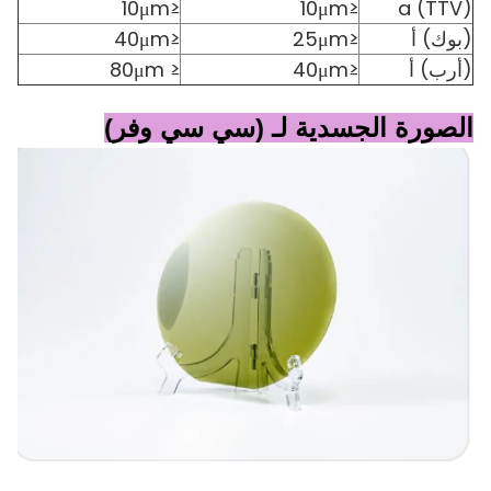
≤10μm
≤10μm
(TTV) a
(بوك) أ
≤25μm
≤40μm
(أرب) أ
≤40μm
≤ 80μm
الصورة الجسدية لـ (سي سي وفر)