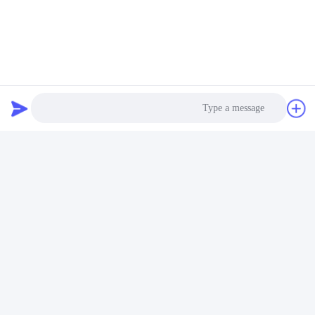
وسائل التواصل الاجتماعي
اتصل سريعًا
هاتف
86--15801942596
Photo
البريد الإلكتروني
Video Call
Eric-wang@sapphire-substrate.com
Audio Call
عنوان
الغرفة 1-1810، رقم 1079 طريق ديانشانهو، منطقة تشينغبو مدينة
شنغهاي، الصين /201799