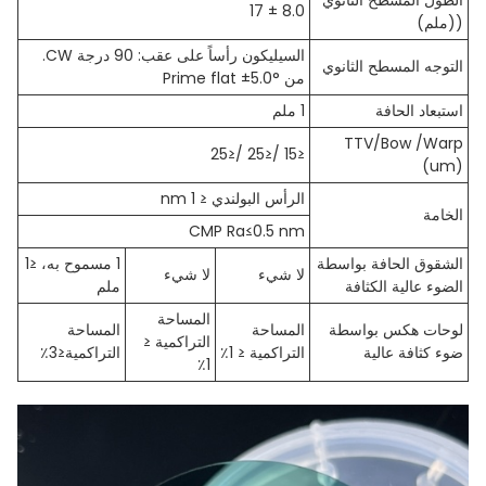
الطول المسطح الثانوي
8.0 ± 17
((ملم)
السيليكون رأساً على عقب: 90 درجة CW.
التوجه المسطح الثانوي
من Prime flat ±5.0°
استبعاد الحافة
1 ملم
TTV/Bow /Warp
≤15 /≤25 /≤25
(um)
الرأس البولندي ≤ 1 nm
الخامة
CMP Ra≤0.5 nm
الشقوق الحافة بواسطة
1 مسموح به، ≤1
لا شيء
لا شيء
الضوء عالية الكثافة
ملم
المساحة
لوحات هكس بواسطة
المساحة
المساحة
التراكمية ≤
ضوء كثافة عالية
التراكمية ≤ 1٪
التراكمية≤3٪
1٪