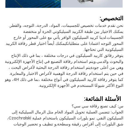
التخصيص:
نحن نقدم خدمات تخصيص للجسيمات، المواد، الدرجة، التوجه، والقطر.
يمكنك الاختيار بين طبقة الكربيد السيليكوني الحرة أو منخفضة
الجسيمات.لدينا كربيد السيليكون الوافر يأتي مع على المحور أو خارج
المحور التوجه اعتمادا على متطلباتكيمكنك أيضاً اختيار قطر رقاقة الكربيد
السيليكونية التي تحتاجها.
يتوفر رقائق كاربيد السيليكون في درجات مختلفة ، بما في ذلك الإنتاج
والبحوث والدمى.ويتم استخدام رقاقة التصنيع في إنتاج الأجهزة الإلكترونية
وهي من أعلى جودةيتم استخدام رقاقة الدرجة البحثية لأغراض البحث ،
في حين يتم استخدام رقاقة الدرجة الوهمية لأغراض الاختبار والمعايرة.
كما يتوفر رقاقة كاربيد السيليكون في أنواع مختلفة ،بما في ذلك 4H، وهو
النوع الأكثر شيوعًا المستخدم في الأجهزة الإلكترونية.
الأسئلة الشائعة:
س: كيف تصنع رقاقة سي سي؟
الجواب: تتضمن العملية تحويل المواد الخام مثل الرمال السيليكية إلى
السيليكون النقي. نمو بلورات السيليكون باستخدام عملية Czochralski،
شق البلورات إلى أقراص رقيقة وسطحة,و تنظيف و تحضير الوجبات