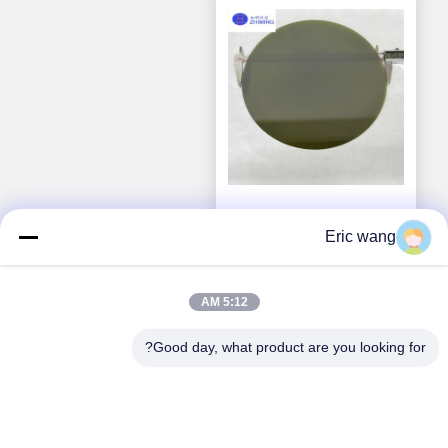
12 بوصة (300 مم) سي
Eric wang
سي (كربيد السيليكون)
احصل على افضل سعر
5:12 AM
Good day, what product are you looking for?