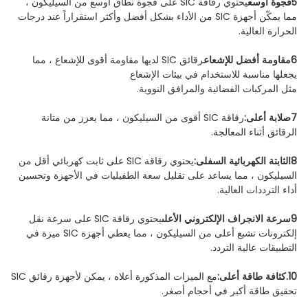
5فجوة أوسع
يحتوي رقاقة SIC على فجوة نطاق أوسع من السيليكون ،
مما يمكّن أجهزة SIC من الأداء بشكل أفضل وأكثر استقراراً عند درجات
الحرارة العالية.
6مقاومة أفضل للإشعاع
رقائق SIC لديها مقاومة أقوى للإشعاع ، مما
يجعلها مناسبة للاستخدام في بيئات الإشعاع
مثل المركبات الفضائية والمرافق النووية.
7صلابة أعلى:
رقاقة SIC أقوى من السيليكون ، مما يعزز من متانة
الرقائق أثناء المعالجة.
8الثابتة الكهربائية السفلى:
يحتوي رقاقة SIC على ثابت كهربائي أقل من
السيليكون ، مما يساعد على تقليل سعة الطفيليات في الأجهزة وتحسين
أداء الترددات العالية.
9سرعة الانجراف الإلكتروني الأعلى
يحتوي رقاقة SIC على سرعة نقل
إلكترونات تشبع أعلى من السيليكون ، مما يعطي أجهزة SIC ميزة في
التطبيقات عالية التردد.
10.كثافة طاقة أعلى:
مع الميزات المذكورة أعلاه ، يمكن لأجهزة رقائق SIC
تحقيق طاقة أكبر في أحجام أصغر.