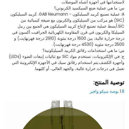
لاستخدامها في أجهزة أشباه الموصلات
س: ما هي عملية صنع السيكسيد الكربوني؟
A: عملية تصنيع كربيد السيليكون - GAB Neumann. كربيد السيليكون
(SiC) هو مركب من السيليكون والكربون مع صيغة كيميائية من
SiC.أبسط عملية تصنيع لإنتاج كربيد السيليكون هي الجمع بين رمل
السيليكا والكربون في فرن المقاومة الكهربائية الجرافيت أكسون في
درجة حرارة عالية، بين 1600 درجة مئوية (2910 درجة فهرنهايت) و
2500 درجة مئوية (4530 درجة فهرنهايت).
س: ما هي استخدامات رقائق الكربيد السيليكونية؟
ج: في الإلكترونيات، تستخدم مواد SiC مع ثنائيات إنبعاث الضوء (LEDs)
وأجهزة الكشف.يتم استخدام رقائق سيك في الأجهزة الإلكترونية التي
تعمل في درجات حرارة عالية، والجهد العالي، أو كليهما.
توصية المنتج:
8 بوصة سيكو وافير
1.