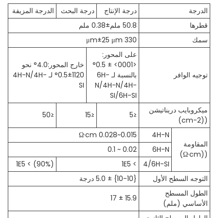
الدرجة
درجة الإنتاج
درجة البحث
الدرجة المزيفة
قطرها
50.8 ملم±0.38 ملم
سمك
330 μm±25 μm
على المحور:
<0001> ± 0.5°
خارج المحور:4.0° نحو
توجيه الوافر
بالنسبة لـ 6H-
1120±0.5° لـ 4H-N/4H-
SI
N/4H-N/4H-
SI/6H-SI
ميكروبايب دريناتيشن
≤50
≤15
≤5
((cm-2)
0.015~0.028 Ω·cm
4H-N
المقاومة
0.02 ~ 0.1
6H-N
((Ω·cm)
(90%) > 1E5
> 1E5
4/6H-SI
التوجه السطح الأول
{10-10} ± 5.0 درجة
الطول المسطح
15.9 ± 17
الأساسي (ملم)