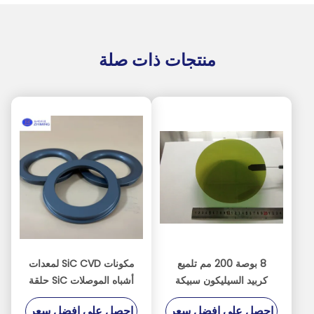
منتجات ذات صلة
8 بوصة 200 مم تلميع
مكونات SiC CVD لمعدات
كربيد السيليكون سبيكة
أشباه الموصلات SiC حلقة
الركيزة سيك رقاقة أشباه
SiC SiC الكترود الجاف
احصل على افضل سعر
احصل على افضل سعر