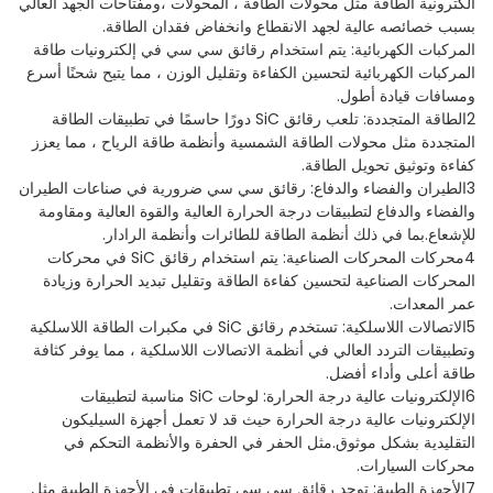
الكترونية الطاقة مثل محولات الطاقة ، المحولات ،ومفتاحات الجهد العالي
بسبب خصائصه عالية لجهد الانقطاع وانخفاض فقدان الطاقة.
المركبات الكهربائية: يتم استخدام رقائق سي سي في إلكترونيات طاقة
المركبات الكهربائية لتحسين الكفاءة وتقليل الوزن ، مما يتيح شحنًا أسرع
ومسافات قيادة أطول.
2الطاقة المتجددة: تلعب رقائق SiC دورًا حاسمًا في تطبيقات الطاقة
المتجددة مثل محولات الطاقة الشمسية وأنظمة طاقة الرياح ، مما يعزز
كفاءة وتوثيق تحويل الطاقة.
3الطيران والفضاء والدفاع: رقائق سي سي ضرورية في صناعات الطيران
والفضاء والدفاع لتطبيقات درجة الحرارة العالية والقوة العالية ومقاومة
للإشعاع.بما في ذلك أنظمة الطاقة للطائرات وأنظمة الرادار.
4محركات المحركات الصناعية: يتم استخدام رقائق SiC في محركات
المحركات الصناعية لتحسين كفاءة الطاقة وتقليل تبديد الحرارة وزيادة
عمر المعدات.
5الاتصالات اللاسلكية: تستخدم رقائق SiC في مكبرات الطاقة اللاسلكية
وتطبيقات التردد العالي في أنظمة الاتصالات اللاسلكية ، مما يوفر كثافة
طاقة أعلى وأداء أفضل.
6الإلكترونيات عالية درجة الحرارة: لوحات SiC مناسبة لتطبيقات
الإلكترونيات عالية درجة الحرارة حيث قد لا تعمل أجهزة السيليكون
التقليدية بشكل موثوق.مثل الحفر في الحفرة والأنظمة التحكم في
محركات السيارات.
7الأجهزة الطبية: توجد رقائق سي سي تطبيقات في الأجهزة الطبية مثل