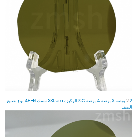
2.
2 بوصة 3 بوصة 4 بوصة SiC الركيزة 330um سمك 4H-N نوع تصنيع
الصف