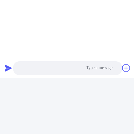
وسائل التواصل الاجتماعي
اتصل سريعًا
هاتف
86--15801942596
البريد الإلكتروني
Eric-wang@sapphire-substrate.com
Photo
عنوان
Video Call
الغرفة 1-1810، رقم 1079 طريق ديانشانهو، منطقة تشينغبو مدينة
شنغهاي، الصين /201799
Audio Call