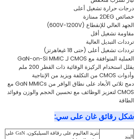
درجات حرارة تشغيل أعلى
خصائص 2DEG ممتازة
الجهد العالي للإنقطاع (600V-1200V)
مقاومة تشغيل أقل
ترددات التبديل العالية
ترددات تشغيل أعلى (حتى 18 غيغاهرتز)
العملية المتوافقة مع CMOS لـ GaN-on-Si MMIC
يقلل استخدام الركيزة الوقائية ذات القطر 200 ملم
وأدوات CMOS من التكلفة ويزيد من الإنتاجية
دمج ثلاثي الأبعاد على نطاق الوافر من GaN MMICs مع
CMOS لتعزيز الوظائف مع تحسين الحجم والوزن وفوائد
الطاقة
شكل رقائق غان على سي:
نتريد الغاليوم على رقاقة السيليكون، GaN على
البند