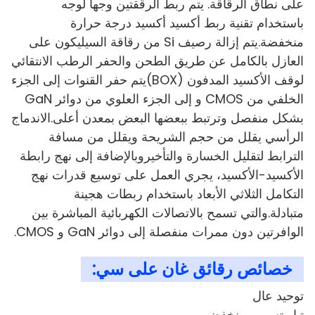
على نطاق الرقاقة. يتم ربط الرققتين وجهاً لوجه
باستخدام تقنية ربط أكسيد أكسيد درجة حرارة
منخفضة.يتم إزالة رصيف Si من رقاقة السيليكون على
العازل بالكامل عن طريق الطحن والحفر الرطب الانتقائي
لوقف الأكسيد المدفون (BOX)يتم حفر القنوات إلى الجزء
الخلفي من CMOS و إلى الجزء العلوي من دوائر GaN
بشكل منفصل وترتبط ببعضها البعض بمعدن أعلى.الاندماج
الرأسي يقلل من حجم الشريحة ويقلل من مسافة
الترابط لتقليل الخسارة والتأخيروبالإضافة إلى نهج رابطة
الأكسيد-الأكسيد، يجري العمل على توسيع قدرات نهج
التكامل الثلاثي الأبعاد باستخدام ربطات هجينة
متبادلة.والتي تسمح بالاتصالات الكهربائية المباشرة بين
الوافرتين دون ممرات منفصلة إلى دوائر GaN و CMOS.
خصائص رقائق غان على سي:
توحيد عال
تيار تسرب منخفض