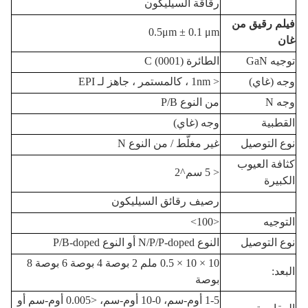
رقاقة السيليكون
فيلم رقيق من
0.5μm ± 0.1 μm
غان
توجيه GaN
الطائرة C (0001)
وجه (غاي)
< 1nm ، كالمستمر ، جاهز لـ EPI
وجه N
من النوع P/B
القطبية
وجه (غاي)
نوع التوصيل
غير مغلّط / من النوع N
كثافة العيوب
< 5 سم^2
الكبيرة
رصيف رقائق السيليكون
التوجيه
<100>
نوع التوصيل
النوع N/P/P-doped أو النوع P/B-doped
10 × 10 × 0.5 ملم 2 بوصة 4 بوصة 6 بوصة 8
البعد:
بوصة
1-5 أوم-سم، 0-10 أوم-سم، <0.005 أوم-سم أو