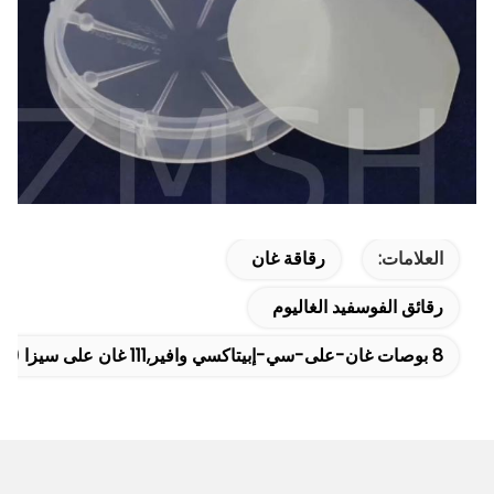
العلامات:
رقاقة غان
رقائق الفوسفيد الغاليوم
8 بوصات غان-على-سي-إبيتاكسي وافير,111 غان على سيزا (GaN-On-Si) وفرة إبتاكسي,110 غان على السيتروكلوروف