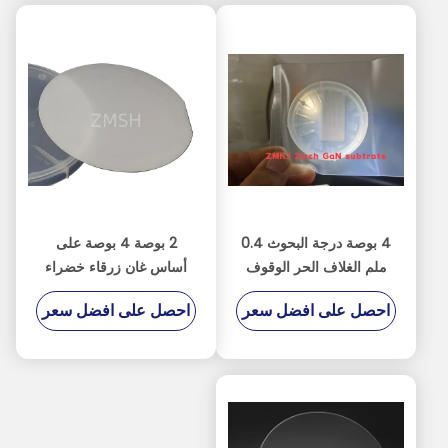
4 بوصة درجة البحوث 0.4
2 بوصة 4 بوصة على
ملم الغلاف الحر الوقوف
أساس غان زرقاء خضراء
GaN للشرائح
LED نمت على مسطح أو
احصل على افضل سعر
احصل على افضل سعر
PPS الزعفري MOCVD
DSP SSP