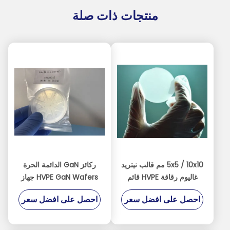
منتجات ذات صلة
5x5 / 10x10 مم قالب نيتريد
ركائز GaN الدائمة الحرة
غاليوم رقاقة HVPE قائم
HVPE GaN Wafers جهاز
بذاته صناعي
المسحوق GaN-On-
احصل على افضل سعر
احصل على افضل سعر
Sapphire GaN-On-SiC