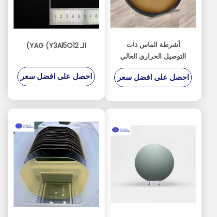
أشرطة الماس ذات
الـ YAG (Y3Al5O12)
التوصيل الحراري العالي
لأجهزة الذكاء الاصطناعي
احصل على افضل سعر
احصل على افضل سعر
والاتصالات الراديوية وأجهزة
الطاقة