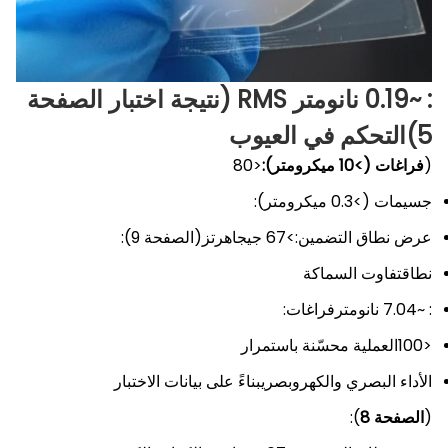
: ~0.19 نانومتر RMS (نتيجة اختبار الصفحة
5)
التحكم في العيوب
(
فراغات (>10 ميكرومتر):
<80
جسيمات (>0.3 ميكرومتر):
عرض نطاق التضمين:
>67 جيجاهرتز
(الصفحة 9):
نطاق
تفاوت السماكة
: ~7.04 نانومتر
فراغات:
<100العملية محسّنة باستمرار
الأداء البصري والكهروبصريبناءً على بيانات الاختبار
(
الصفحة 8
):