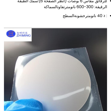
للرقائق مقاس 6 بوصات
(انظر الصفحة 6):
سمك الطبقة
الرقيقة: 300-600 نانومتر
تفاوت
السماكة
: ≤ 40 نانومتر
خشونة
السطح