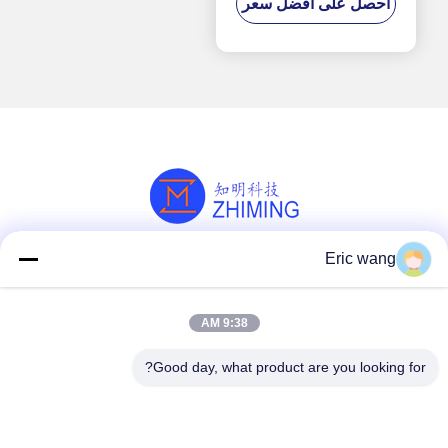
احصل على افضل سعر
Eric wang
وسائل التواصل الاجتماعي
9:38 AM
اتصل سريعًا
Good day, what product are you looking for?
هاتف
86--15801942596