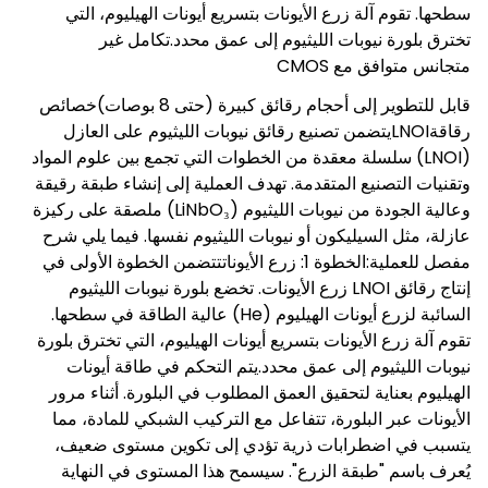
سطحها. تقوم آلة زرع الأيونات بتسريع أيونات الهيليوم، التي
تخترق بلورة نيوبات الليثيوم إلى عمق محدد.
تكامل غير
متجانس متوافق مع CMOS
قابل للتطوير إلى أحجام رقائق كبيرة (حتى 8 بوصات)
خصائص
رقاقة
LNOI
يتضمن تصنيع رقائق نيوبات الليثيوم على العازل
(LNOI) سلسلة معقدة من الخطوات التي تجمع بين علوم المواد
وتقنيات التصنيع المتقدمة. تهدف العملية إلى إنشاء طبقة رقيقة
وعالية الجودة من نيوبات الليثيوم (LiNbO₃) ملصقة على ركيزة
عازلة، مثل السيليكون أو نيوبات الليثيوم نفسها. فيما يلي شرح
مفصل للعملية:
الخطوة 1: زرع الأيونات
تتضمن الخطوة الأولى في
إنتاج رقائق LNOI زرع الأيونات. تخضع بلورة نيوبات الليثيوم
السائبة لزرع أيونات الهيليوم (He) عالية الطاقة في سطحها.
تقوم آلة زرع الأيونات بتسريع أيونات الهيليوم، التي تخترق بلورة
نيوبات الليثيوم إلى عمق محدد.
يتم التحكم في طاقة أيونات
الهيليوم بعناية لتحقيق العمق المطلوب في البلورة. أثناء مرور
الأيونات عبر البلورة، تتفاعل مع التركيب الشبكي للمادة، مما
يتسبب في اضطرابات ذرية تؤدي إلى تكوين مستوى ضعيف،
يُعرف باسم "طبقة الزرع". سيسمح هذا المستوى في النهاية