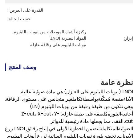
القدرة على العرض:
حسب الحالة
ركيزة أشباه الموصلات من نيوبات الليثيوم
, 
إبراز:
المواد البصرية LNOI
, 
نيوبات الليثيوم على رقاقة عازلة
وصف المنتج
نظرة عامة
LNOI (نيوبات الليثيوم على العازل) هي مادة ضوئية عالية
الأداء
منصة
مُمكّنة
بواسطة
تكامل
غير متجانس على مستوى الرقاقة.
وهي تتكون من طبقة رقيقة من نيوبات الليثيوم (LN)
أحادية
البلورة
مُلصقة
على
طبقة
عازلة
: Z-cut، X-cut، Y-
cut،
الفقد
، مما يجعلها مادة رئيسية للدوائر
الضوئية
المتكاملة
تتضمن الخطوة الأولى في إنتاج رقائق LNOI زرع
الأيونات. تخضع بلورة نيوبات الليثيوم السائبة لزرع أيونات الهيليوم