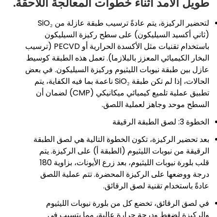
طويل الأمد أثناء خطوات المعالجة اللاحقة.
لتحضير الركيزة، يتم عادةً ترسيب طبقة عازلة من SiO₂
(ثاني أكسيد السيليكون) على سطح ركيزة السيليكون
باستخدام تقنيات مثل الأكسدة الحرارية أو PECVD (ترسيب
البخار الكيميائي المعزز بالبلازما). تعمل هذه الطبقة كوسيط
عازل بين طبقة نيوبات الليثيوم وركيزة السيليكون. في بعض
الحالات، إذا لم تكن طبقة SiO₂ ناعمة بما فيه الكفاية، يتم
تطبيق عملية تلميع كيميائي ميكانيكي (CMP) لضمان أن
السطح موحد وجاهز لعملية اللصق.
الخطوة 3: لصق الطبقة الرقيقة
بعد تحضير الركيزة، تكون الخطوة التالية هي لصق الطبقة
الرقيقة من نيوبات الليثيوم (الطبقة أ) على الركيزة. يتم
قلب بلورة نيوبات الليثيوم، بعد زرع الأيونات، بزاوية 180
درجة ووضعها على الركيزة المحضرة. تتم عملية اللصق
عادةً باستخدام تقنية لصق الرقائق.
في لصق الرقائق، تخضع كل من بلورة نيوبات الليثيوم
والركيزة لضغط ودرجة حرارة عالية، مما يتسبب في