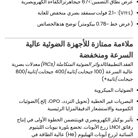
عرض نطاق التضمين:
>67 جيجاهرتز
الكفاءة الكهروبصرية
(Vπ·L): ~2.1 فولت·سمفقد بصري منخفض للغاية
(عرض خط ~0.78 بيكومتر)
توضح هذه
الخصائص
ملاءمة ممتازة للأجهزة الضوئية عالية
السرعة ومنخفضة
الفقد
.
التطبيقات
الدوائر الضوئية المتكاملة (PICs)
معدلات بصرية
عالية السرعة (100 جيجابت/ثانية/400 جيجابت/ثانية/800
جيجابت/ثانية+)
الضوئيات الميكروية
البصريات غير الخطية (تحويل التردد، OPO، إلخ.)
الضوئيات
الكمومية والاستشعار الدقيق
المزايا الرئيسية
تأثير بوكيلز الكهروبصري قوي
تتضمن الخطوة الأولى في إنتاج
رقائق LNOI زرع الأيونات. تخضع بلورة نيوبات الليثيوم
السائبة لزرع أيونات الهيليوم (He) عالية الطاقة في