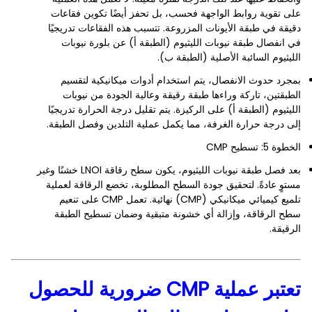
على تقوية روابط الواجهة فحسب، بل تحفز أيضًا تكوين فقاعات
دقيقة في طبقة الأيونات المزروعة. تتسبب هذه الفقاعات تدريجيًا
في انفصال طبقة نيوبات الليثيوم (الطبقة أ) عن بلورة نيوبات
الليثيوم السائبة الأصلية (الطبقة ب).
بمجرد حدوث الانفصال، يتم استخدام أدوات ميكانيكية لتقسيم
الطبقتين، تاركة وراءها طبقة رقيقة وعالية الجودة من نيوبات
الليثيوم (الطبقة أ) على الركيزة. يتم تقليل درجة الحرارة تدريجيًا
إلى درجة حرارة الغرفة، مما يكمل عملية التلدين وفصل الطبقة.
الخطوة 5: تسطيح CMP
بعد فصل طبقة نيوبات الليثيوم، يكون سطح رقاقة LNOI خشنًا وغير
مستوٍ عادةً. لتحقيق جودة السطح المطلوبة، تخضع الرقاقة لعملية
تلميع كيميائي ميكانيكي (CMP) نهائية. تعمل CMP على تنعيم
سطح الرقاقة، وإزالة أي خشونة متبقية وضمان تسطيح الطبقة
الرقيقة.
تعتبر عملية CMP ضرورية للحصول