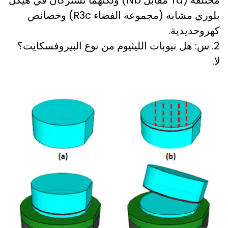
مختلفة (Ta مقابل Nb) ولكنهما تشتركان في هيكل
بلوري مشابه (مجموعة الفضاء R3c) وخصائص
كهروحديدية.
2. س: هل نيوبات الليثيوم من نوع البيروفسكايت؟
لا.