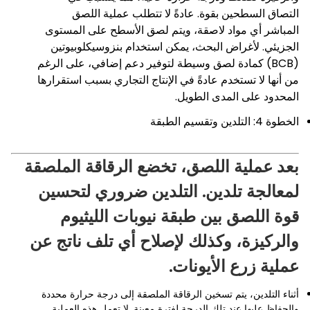
التصاق السطحين بقوة. عادةً لا تتطلب عملية اللصق
المباشر أي مواد لاصقة، ويتم لصق الأسطح على المستوى
الجزيئي. لأغراض البحث، يمكن استخدام بنزوسيكلوبيوتين
(BCB) كمادة لصق وسيطة لتوفير دعم إضافي، على الرغم
من أنها لا تستخدم عادةً في الإنتاج التجاري بسبب استقرارها
المحدود على المدى الطويل.
الخطوة 4: التلدين وتقسيم الطبقة
بعد عملية اللصق، تخضع الرقاقة الملصقة
لمعالجة تلدين. التلدين ضروري لتحسين
قوة اللصق بين طبقة نيوبات الليثيوم
والركيزة، وكذلك لإصلاح أي تلف ناتج عن
عملية زرع الأيونات.
أثناء التلدين، يتم تسخين الرقاقة الملصقة إلى درجة حرارة محددة
والحفاظ عليها عند تلك الدرجة لفترة معينة. لا تعمل هذه العملية