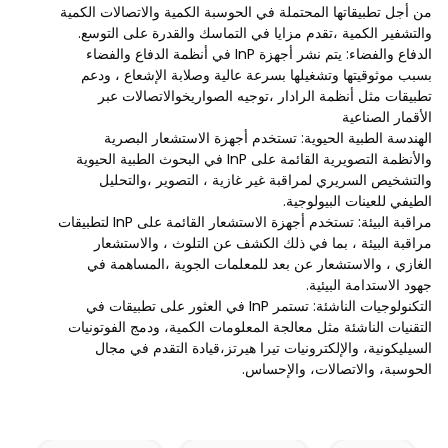
من أجل تطبيقاتها المحتملة في الحوسبة الكمية والاتصالات الكمية
والتشفير الكمية ،تقدم مزايا في التماسك والقدرة على التوسع.
الدفاع والفضاء: يتم نشر أجهزة InP في أنظمة الدفاع والفضاء
بسبب موثوقيتها وتشغيلها بسرعة عالية وصلابة الإشعاع ، ودعم
تطبيقات مثل أنظمة الرادار ،توجيه الصواريخوالاتصالات عبر
الأقمار الصناعية
الهندسة الطبية الحيوية: تستخدم أجهزة الاستشعار البصرية
والأنظمة التصويرية القائمة على InP في البحوث الطبية الحيوية
والتشخيص السريري لمراقبة غير غازية ، التصوير ،والتحليل
الطيفي للعينات البيولوجية.
مراقبة البيئة: تستخدم أجهزة الاستشعار القائمة على InP لتطبيقات
مراقبة البيئة ، بما في ذلك الكشف عن التلوث ، والاستشعار
الغازي ، والاستشعار عن بعد للمعلمات الجوية ،المساهمة في
جهود الاستدامة البيئية.
التكنولوجيات الناشئة: تستمر InP في العثور على تطبيقات في
التقنيات الناشئة مثل معالجة المعلومات الكمية، ودمج الفوتونيات
السيليكونية، والإلكترونيات تيرا هيرتز،قيادة التقدم في مجال
الحوسبة، والاتصالات، والإحساس.