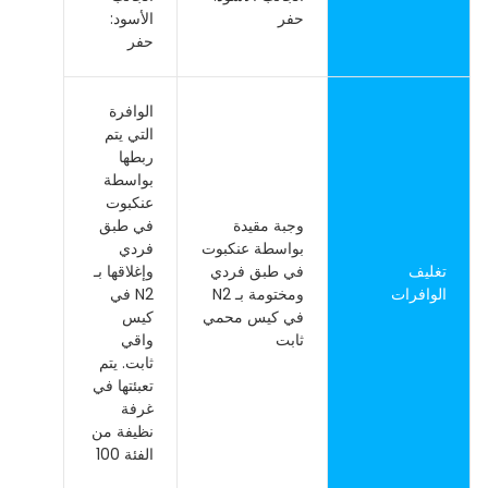
حفر
الأسود:
حفر
الوافرة
التي يتم
ربطها
بواسطة
عنكبوت
وجبة مقيدة
في طبق
بواسطة عنكبوت
فردي
تغليف
في طبق فردي
وإغلاقها بـ
الوافرات
ومختومة بـ N2
N2 في
في كيس محمي
كيس
ثابت
واقي
ثابت. يتم
تعبئتها في
غرفة
نظيفة من
الفئة 100