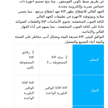
عن طريق ضبط تكوين الفوسفور ، مما يتيح تصميم أجهزة ذات
خصائص بصرية وإلكترونية محددة.
الجهد العالي للانقطاع: يظهر InP جهد انقطاع مرتفع ، مما يضمن
صلابة وموثوقية الأجهزة في تطبيقات الجهد العالي.
كثافة العيوب المنخفضة: تحتوي الأساسات InP والطبقات الشوكية
عادةً على كثافة العيوب المنخفضة ، مما يسهم في أداء الجهاز
العالي والإنتاجية.
التوافق البيئي: InP صديقة للبيئة وتشكل أدنى مخاطر على الصحة
والبيئة أثناء التصنيع والتشغيل.
2 ‬ رقائق
2 ‬ سلة InP
InP
المعلم
المضغوطة بـ S
المضغوطة
بالفي
VGF InP
VGF InP الوافير
الوافير
المواد
البلورية الواحدة
البلورية
الواحدة