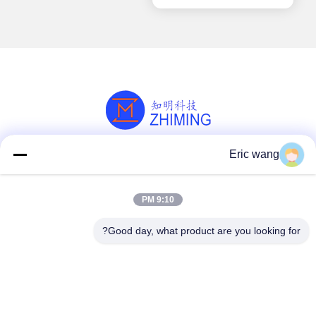
Eric wang
وسائل التواصل الاجتماعي
9:10 PM
اتصل سريعًا
Good day, what product are you looking for?
هاتف
86--15801942596
البريد الإلكتروني