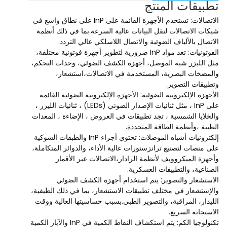
تطبيقات المنتج
الاتصالات: تستخدم الأجهزة القائمة على InP على نطاق واسع في
شبكات الاتصالات لنقل البيانات عالية السرعة.بما في ذلك أنظمة
الاتصال بالألياف الضوئية والاتصال اللاسلكي عالي التردد.
الفوتونيات: تعد مواد InP ضرورية لتطوير أجهزة فوتونية مختلفة،
مثل الليزر شبه الموصل، أجهزة الكشف الضوئي، وحدات التحكم،
والمضخات البصرية، المستخدمة في الاتصالات،استشعار،
وتطبيقات التصوير.
الأجهزة الإلكترونية الضوئية: الأجهزة الإلكترونية الضوئية القائمة
على InP ، مثل ثنائيات الإصدار الضوئي (LEDs) ، ثنائيات الليزر ،
والخلايا الشمسية ، تجد تطبيقات في العروض ، الإضاءة ، المعدات
الطبية ،وأنظمة الطاقة المتجددة.
إلكترونيات أشباه الموصلات: تحتوي أجزاء InP والطبقات الشوكية
على منصات لتصنيع ترانزستورات عالية الأداء، والدوائر المتكاملة،
وأجهزة الميكروويف لأنظمة الرادار،الاتصالات عبر الأقمار
الصناعية، والتطبيقات العسكرية.
الاستشعار والتصوير: يتم استخدام أجهزة الكشف الضوئي
والإستشعار في مختلف تطبيقات الاستشعار، بما في ذلك الطيفية،
الليدار، المراقبة، والتصوير الطبي.بسبب حساسيتها العالية ووقت
الاستجابة السريع.
تكنولوجيا الكم: يتم استكشاف النقاط الكمية في InP والآبار الكمية