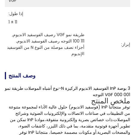
VGF
إذا طول:
11 ± 1
طريقة نمو VGF رصيف الفوسفيد الانديوم
, 
111 100 التوجه رصيف الفوسفيد الانديوم
, 
إبراز:
أجزاء نصف موصلة من النوع N من الفوسفيد 
الإنديوم
وصف المنتج
3 بوصة InP الفوسفيد الانديوم الركيزة N-نوع أشباه الموصلات طريقة نمو
VGF 000 001 التوجه
ملخص المنتج
توفر منتجاتنا InP (فوسفيد الانديوم) حلول عالية الأداء لمجموعة متنوعة
من التطبيقات في صناعات الاتصالات والإلكترونيات الضوئية وشرائح
الموصلات.ذات خصائص بصرية وإلكترونية متفوقة،موادنا InP تمكن من
تطوير أجهزة فوتونية متقدمة، بما في ذلك الليزر، كاشفات الضوء،
والمضخات البصرية.أو مكونات مصممة خصيصا، منتجاتنا InP توفر