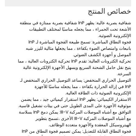
خصائص المنتج
شفافية بصرية عالية: يظهر InP شفافية بصرية ممتازة في منطقة
الأشعة تحت الحمراء ، مما يجعله مناسبًا لمختلف التطبيقات
الإلكترونية الضوئية.
فجوة النطاق المباشرة: تسمح طبيعة الفجوة المباشرة لـ InP
بانبعاث وامتصاص الضوء بكفاءة ، مما يجعلها مثالية لليزر شبه
الموصل و أجهزة الكشف الضوئي.
تحركية الكترونات العالية: تقدم InP تحركية الكترونات العالية ، مما
يتيح نقل حامل الشحنة السريع ويسهل الأجهزة الإلكترونية عالية
السرعة.
التوصيل الحراري المنخفض: يساعد التوصيل الحراري المنخفض لـ
InP في إزالة الحرارة بكفاءة ، مما يجعله مناسبًا للأجهزة
الإلكترونية الضوئية ذات الطاقة العالية.
الاستقرار الكيميائي: يظهر InP استقرار كيميائي جيد ، مما يضمن
موثوقية الأجهزة على المدى الطويل حتى في بيئات تشغيل قاسية.
التوافق مع أشباه الموصلات المركبة III-V: يمكن دمج InP بسلاسة
مع أشباه الموصلات المركبة III-V الأخرى ،تسمح بتطوير
الهيتروسيكل المعقدة والأجهزة متعددة الوظائف.
فجوة النطاق القابلة للتعديل: يمكن تصميم فجوة النطاق من InP