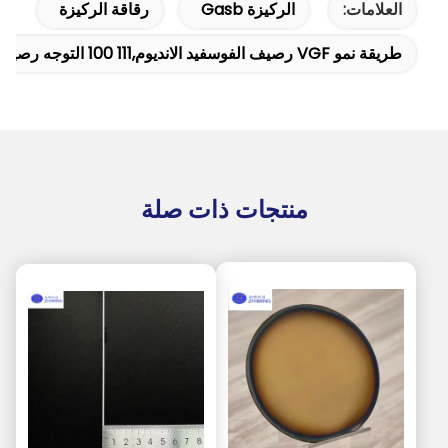
العلامات:
الركيزة Gasb
رقاقة الركيزة
طريقة نمو VGF رصيف الفوسفيد الانديوم,111 100 التوجه رصيف الفوسفيد الانديوم,أجزاء نصف موصلة من النوع N من الفوسفيد الإنديوم
منتجات ذات صلة