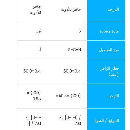
جاهز
الدرجة
جاهز للأدوية
للأدوية
مادة مضادة
S
في
نوع التوصيل
S-C-N
أنا
قطر الوافر
50.8±0.4
50.8±0.4
(ملم)
(100) ±
التوجيه
(100) o±0.5o
0.5o
EJ [0-1-
EJ [0-1-1] /
الموقع / الطول
1] /17±1
17±1