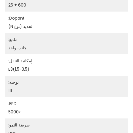
600 ± 25
Dopant:
الحديد (نوع N)
ملمع:
جانب واحد
إمكانية التنقل:
(1.5-3.5)E3
توجيه:
111
EPD:
≤5000
طريقة النمو: