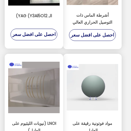
أشرطة الماس ذات
الـ YAG (Y3Al5O12)
التوصيل الحراري العالي
لأجهزة الذكاء الاصطناعي
احصل على افضل سعر
احصل على افضل سعر
والاتصالات الراديوية وأجهزة
الطاقة
مواد فوتونية رقيقة على
LNOI (نيوبات الليثيوم على
العازل
العازل)