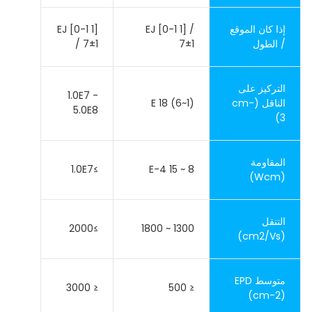
إذا كان الموقع
EJ [0-1 1] /
EJ [0-1 1]
/ الطول
7±1
/ 7±1
التركيز على
1.0E7 -
الناقل (cm-
(1~6) E 18
5.0E8
3)
المقاومة
≥1.0E7
8 ~ 15 E-4
(Wcm)
التنقل
≥2000
1300 ~ 1800
(cm2/Vs)
متوسط EPD
≤ 3000
≤ 500
(cm-2)